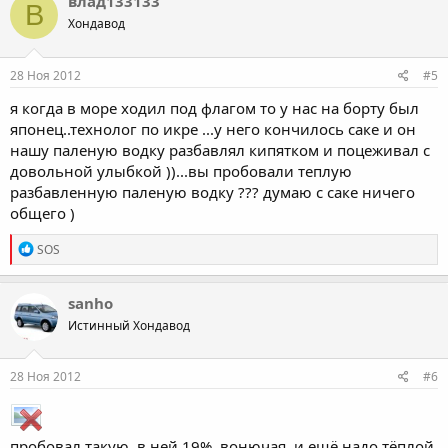
влад133133
В
Хондавод
28 Ноя 2012
#5
я когда в море ходил под флагом то у нас на борту был
японец..технолог по икре ...у него кончилось саке и он
нашу паленую водку разбавлял кипятком и поцеживал с
довольной улыбкой ))...вы пробовали теплую
разбавленную паленую водку ??? думаю с саке ничего
общего )
R
SOS
e
a
c
sanho
t
Истинный Хондавод
i
o
n
s
28 Ноя 2012
#6
:
пробовал такую, в ней 19%, вонючая, и ещё надо тёплой