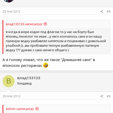
28 Ноя 2012
#8
влад133133 написал(а):
я когда в море ходил под флагом то у нас на борту был
японец..технолог по икре ...у него кончилось саке и он нашу
паленую водку разбавлял кипятком и поцеживал с довольной
улыбкой ))...вы пробовали теплую разбавленную паленую
водку ??? думаю с саке ничего общего )
А я голову ломал, что же такое "Домашнее саке" в
японских ресторанах
влад133133
В
Хондавод
28 Ноя 2012
#9
Admin написал(а):