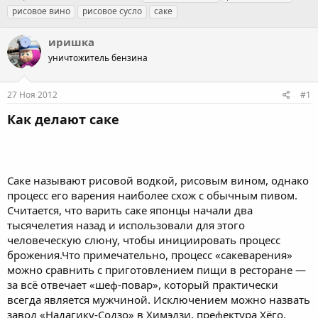
в
а
е
рисовое вино
рисовое сусло
саке
т
т
г
о
а
и
иришка
р
н
т
уничтожитель бензина
а
е
ч
м
а
27 Ноя 2012
#1
ы
л
а
Как делают саке
Саке называют рисовой водкой, рисовым вином, однако
процесс его варения наиболее схож с обычным пивом.
Считается, что варить саке японцы начали два
тысячелетия назад и использовали для этого
человеческую слюну, чтобы инициировать процесс
брожения.Что примечательно, процесс «сакеварения»
можно сравнить с приготовлением пищи в ресторане —
за всё отвечает «шеф-повар», который практически
всегда является мужчиной. Исключением можно назвать
завод «Надагику-Содзо» в Химэдзи, префектура Хёго,