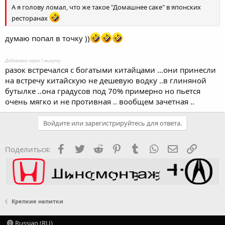
А я голову ломал, что же такое "Домашнее саке" в японских
ресторанах
думаю попал в точку ))
Добавлено через 1 минуту
разок встречался с богатыми китайцами ...они принесли
на встречу китайскую не дешевую водку ..в глиняной
бутылке ..она градусов под 70% примерно но пьется
очень мягко и не противная .. вообщем зачетная ..
Войдите или зарегистрируйтесь для ответа.
Facebook
Twitter
Reddit
Pinterest
Tumblr
WhatsApp
Электронная
Ссылка
Поделиться:
Крепкие напитки
Russian (RU)