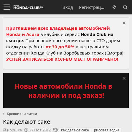
Вход
Регистрация
Приглашаем всех владельцев автомобилей
Honda и Acura
в клубный сервис
Honda Club на
смотре.
При первом посещении нашего СТО дарим
скидку на работы
от 30 до 50%
в центральном
отделении Хонда Клуб на Воробьевых горах (Смотра).
УСПЕЙ ЗАПИСАТЬСЯ! КОЛ-ВО МЕСТ ОГРАНИЧЕНО!
Новые автомобили Honda в
наличии и под заказ!
Крепкие напитки
Как делают саке
А
Д
Т
иришка
27 Ноя 2012
как делают саке
рисовая водка