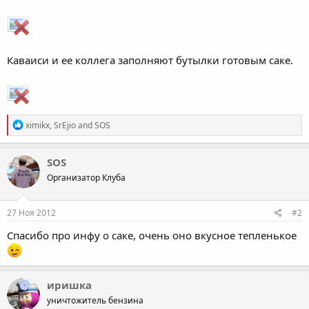
Каваиси и ее коллега заполняют бутылки готовым саке.
R
ximikx
,
SrEjio
and
SOS
e
a
c
SOS
t
Организатор Клуба
i
o
n
s
27 Ноя 2012
#2
:
Спасибо про инфу о саке, очень оно вкусное тепленькое
иришка
уничтожитель бензина