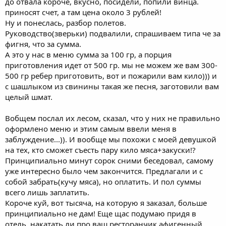
до отвала короче, вкусно, посидели, попили винца.
приносят счет, а там цена около 3 рублей!
Ну и понеслась, разбор полетов.
Руководство(зверьки) подвалили, спрашиваем типа че за
фигня, что за сумма.
А это у нас в меню сумма за 100 гр, а порция
приготовления идет от 500 гр. мы не можем же вам 300-
500 гр ребер приготовить, вот и пожарили вам кило))) и
с шашлыком из свинины такая же песня, заготовили вам
целый шмат.
Вобщем послал их лесом, сказал, что у них не правильно
оформлено меню и этим самым ввели меня в
заблуждение...)). И вообще мы похожи с моей девушкой
на тех, кто сможет съесть пару кило мяса+закуски!?
Принципиально минут сорок сними беседовал, самому
уже интересно было чем закончится. Предлагали и с
собой забрать(кучу мяса), но оплатить. И пол суммы
всего лишь заплатить.
Короче куй, вот тысяча, на которую я заказал, больше
принципиально не дам! Еще щас подумаю придя в
отель, накатать ли про ваш ресторанчик афигенный