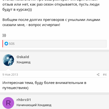
отзыв или нет, как раз сезон открывается, пусть люди
будут в курсах)))
Вобщем после долгих преговоров с унылыми лицами
сказали мне, - вопрос исчерпан!
)))
R
SOS
e
a
c
Oskald
t
Хондавод
i
o
n
s
9 Ноя 2013
#4
:
Интересная тема, буду более внимательным в
путешествиях)
rhbrc01
R
Начинающий Хондавод