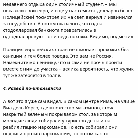
недавнего отдыха один столичный студент. – Мы
показали свои евро, и еще у нас семьсот долларов было.
Полицейский посмотрел их на свет, вернул и извинился
за неудобство. А потом оказалось, что одна
стодолларовая банкнота превратилась в
однодолларовую – они ведь похожи. Видимо, подменил.
Полиция европейских стран не шмонает прохожих без
санкции и тем более повода. Это вам не Россия.
Намекните мошеннику, что и сами не прочь пройти
вместе с ним до участка – велика вероятность, что жулик
тут же затеряется в толпе.
4. Развод по-итальянски
А вот это я уже сам видел. В самом центре Рима, на улице
Виа дель Корсо, где множество магазинов, стоял
накрытый зеленым покрывалом стол, за которым
молодые люди собирали у туристов деньги на
реабилитацию наркоманов. То есть собирали они
подписи против наркомании, но потом как-то