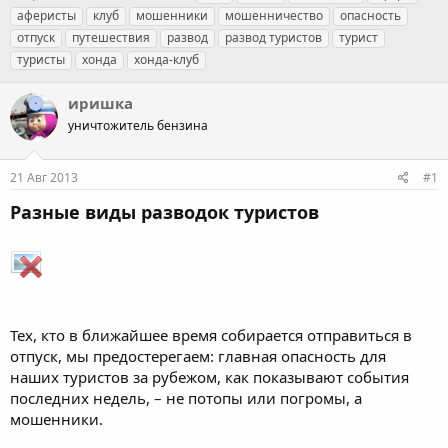
в
а
е
аферисты
клуб
мошенники
мошенничество
опасность
т
т
г
отпуск
путешествия
развод
развод туристов
турист
о
а
и
туристы
хонда
хонда-клуб
р
н
т
а
е
ч
иришка
м
а
уничтожитель бензина
ы
л
а
21 Авг 2013
#1
Разные виды разводок туристов
Тех, кто в ближайшее время собирается отправиться в
отпуск, мы предостерегаем: главная опасность для
наших туристов за рубежом, как показывают события
последних недель, – не потопы или погромы, а
мошенники.