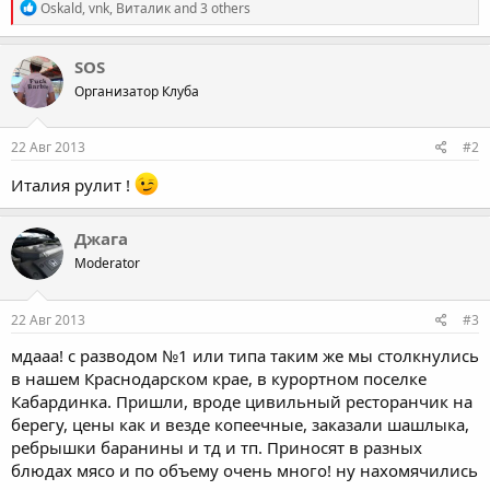
R
Oskald
,
vnk
,
Виталик
and 3 others
e
a
c
SOS
t
Организатор Клуба
i
o
n
s
22 Авг 2013
#2
:
Италия рулит !
Джага
Moderator
22 Авг 2013
#3
мдааа! с разводом №1 или типа таким же мы столкнулись
в нашем Краснодарском крае, в курортном поселке
Кабардинка. Пришли, вроде цивильный ресторанчик на
берегу, цены как и везде копеечные, заказали шашлыка,
ребрышки баранины и тд и тп. Приносят в разных
блюдах мясо и по объему очень много! ну нахомячились