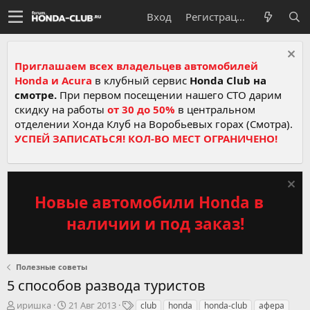
Вход
Регистрация
Приглашаем всех владельцев автомобилей
Honda и Acura
в клубный сервис
Honda Club на
смотре.
При первом посещении нашего СТО дарим
скидку на работы
от 30 до 50%
в центральном
отделении Хонда Клуб на Воробьевых горах (Смотра).
УСПЕЙ ЗАПИСАТЬСЯ! КОЛ-ВО МЕСТ ОГРАНИЧЕНО!
Новые автомобили Honda в
наличии и под заказ!
Полезные советы
5 способов развода туристов
А
Д
Т
иришка
21 Авг 2013
club
honda
honda-club
афера