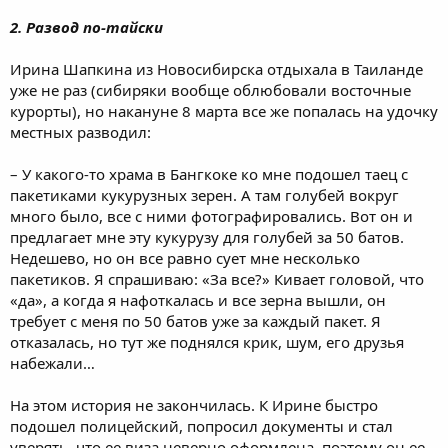
2. Развод по-тайски
Ирина Шапкина из Новосибирска отдыхала в Таиланде
уже не раз (сибиряки вообще облюбовали восточные
курорты), но накануне 8 марта все же попалась на удочку
местных разводил:
– У какого-то храма в Бангкоке ко мне подошел таец с
пакетиками кукурузных зерен. А там голубей вокруг
много было, все с ними фотографировались. Вот он и
предлагает мне эту кукурузу для голубей за 50 батов.
Недешево, но он все равно сует мне несколько
пакетиков. Я спрашиваю: «За все?» Кивает головой, что
«да», а когда я нафоткалась и все зерна вышли, он
требует с меня по 50 батов уже за каждый пакет. Я
отказалась, но тут же поднялся крик, шум, его друзья
набежали…
На этом история не закончилась. К Ирине быстро
подошел полицейский, попросил документы и стал
уверять, что ее виза неверно оформлена, поэтому он ее