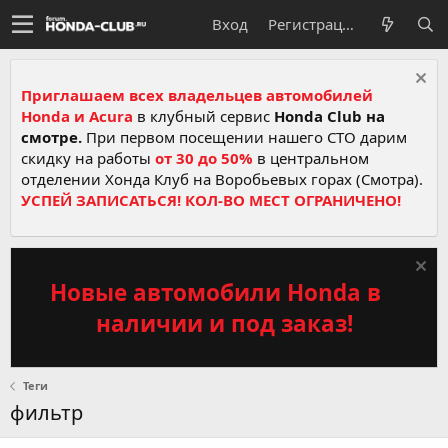
Вход
Регистрация
Приглашаем всех владельцев автомобилей
Honda и Acura
в клубный сервис
Honda Club на
смотре.
При первом посещении нашего СТО дарим
скидку на работы
от 30 до 50%
в центральном
отделении Хонда Клуб на Воробьевых горах (Смотра).
УСПЕЙ ЗАПИСАТЬСЯ! КОЛ-ВО МЕСТ ОГРАНИЧЕНО!
Новые автомобили Honda в
наличии и под заказ!
Теги
фильтр