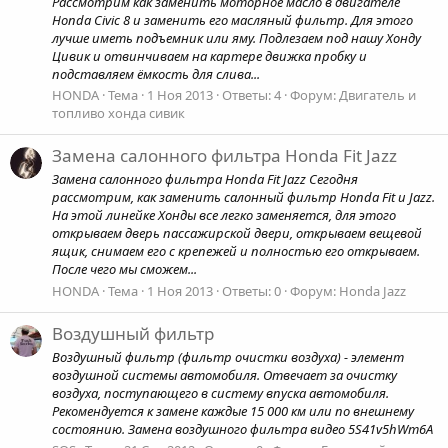
Рассмотрим как заменить моторное масло в двигателе
Honda Civic 8 и заменить его масляный фильтр. Для этого
лучше иметь подъемник или яму. Подлезаем под нашу Хонду
Цивик и отвинчиваем на картере движка пробку и
подставляем ёмкость для слива...
HONDA
Тема
1 Ноя 2013
Ответы: 4
Форум:
Двигатель и
топливо хонда сивик
Замена салонного фильтра Honda Fit Jazz
Замена салонного фильтра Honda Fit Jazz Сегодня
рассмотрим, как заменить салонный фильтр Honda Fit и Jazz.
На этой линейке Хонды все легко заменяется, для этого
открываем дверь пассажирской двери, открываем вещевой
ящик, снимаем его с крепежей и полностью его открываем.
После чего мы сможем...
HONDA
Тема
1 Ноя 2013
Ответы: 0
Форум:
Honda Jazz
Воздушный фильтр
Воздушный фильтр (фильтр очистки воздуха) - элемент
воздушной системы автомобиля. Отвечает за очистку
воздуха, поступающего в систему впуска автомобиля.
Рекомендуется к замене каждые 15 000 км или по внешнему
состоянию. Замена воздушного фильтра видео 5S41v5hWm6A