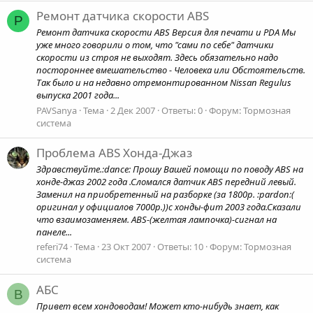
Ремонт датчика скорости ABS
P
Ремонт датчика скорости ABS Версия для печати и PDA Мы
уже много говорили о том, что "сами по себе" датчики
скорости из строя не выходят. Здесь обязательно надо
постороннее вмешательство - Человека или Обстоятельств.
Так было и на недавно отремонтированном Nissan Regulus
выпуска 2001 года...
PAVSanya
Тема
2 Дек 2007
Ответы: 0
Форум:
Тормозная
система
Проблема ABS Хонда-Джаз
Здравствуйте.:dance: Прошу Вашей помощи по поводу ABS на
хонде-джаз 2002 года .Сломался датчик ABS передний левый.
Заменил на приобретенный на разборке (за 1800р. :pardon:(
оригинал у официалов 7000р.))с хонды-фит 2003 года.Сказали
что взаимозаменяем. ABS-(желтая лампочка)-сигнал на
панеле...
referi74
Тема
23 Окт 2007
Ответы: 10
Форум:
Тормозная
система
АБС
B
Привет всем хондоводам! Может кто-нибудь знает, как