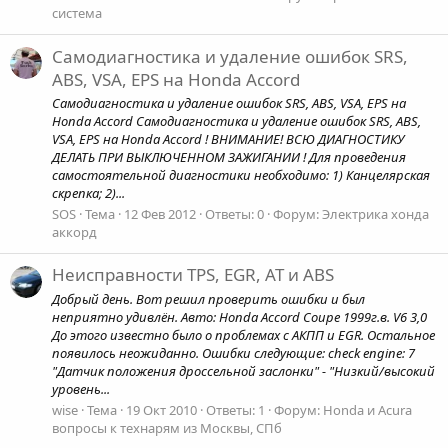
система
Самодиагностика и удаление ошибок SRS,
ABS, VSA, EPS на Honda Accord
Самодиагностика и удаление ошибок SRS, ABS, VSA, EPS на
Honda Accord Самодиагностика и удаление ошибок SRS, ABS,
VSA, EPS на Honda Accord ! ВНИМАНИЕ! ВСЮ ДИАГНОСТИКУ
ДЕЛАТЬ ПРИ ВЫКЛЮЧЕННОМ ЗАЖИГАНИИ ! Для проведения
самостоятельной диагностики необходимо: 1) Канцелярская
скрепка; 2)...
SOS
Тема
12 Фев 2012
Ответы: 0
Форум:
Электрика хонда
аккорд
Неисправности TPS, EGR, AT и ABS
Добрый день. Вот решил проверить ошибки и был
неприятно удивлён. Авто: Honda Accord Coupe 1999г.в. V6 3,0
До этого известно было о проблемах с АКПП и EGR. Остальное
появилось неожиданно. Ошибки следующие: check engine: 7
"Датчик положения дроссельной заслонки" - "Низкий/высокий
уровень...
wise
Тема
19 Окт 2010
Ответы: 1
Форум:
Honda и Acura
вопросы к технарям из Москвы, СПб