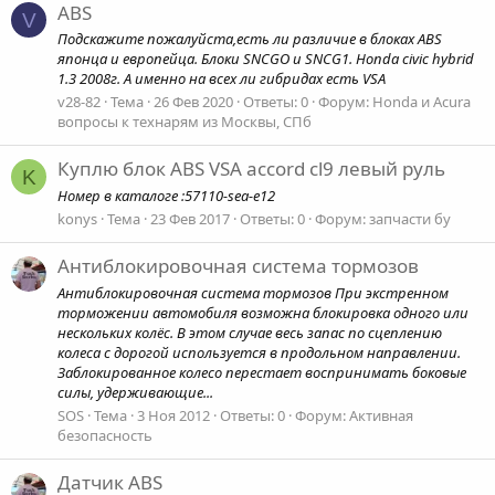
ABS
V
Подскажите пожалуйста,есть ли различие в блоках АВS
японца и европейца. Блоки SNCGO и SNCG1. Honda civic hybrid
1.3 2008г. А именно на всех ли гибридах есть VSA
v28-82
Тема
26 Фев 2020
Ответы: 0
Форум:
Honda и Acura
вопросы к технарям из Москвы, СПб
Куплю блок ABS VSA accord cl9 левый руль
K
Номер в каталоге :57110-sea-e12
konys
Тема
23 Фев 2017
Ответы: 0
Форум:
запчасти бу
Антиблокировочная система тормозов
Антиблокировочная система тормозов При экстренном
торможении автомобиля возможна блокировка одного или
нескольких колёс. В этом случае весь запас по сцеплению
колеса с дорогой используется в продольном направлении.
Заблокированное колесо перестает воспринимать боковые
силы, удерживающие...
SOS
Тема
3 Ноя 2012
Ответы: 0
Форум:
Активная
безопасность
Датчик ABS