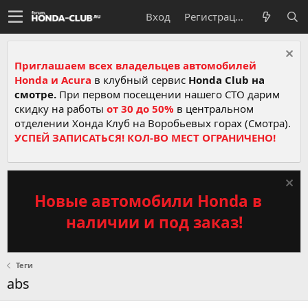
Вход
Регистрация
Приглашаем всех владельцев автомобилей
Honda и Acura
в клубный сервис
Honda Club на
смотре.
При первом посещении нашего СТО дарим
скидку на работы
от 30 до 50%
в центральном
отделении Хонда Клуб на Воробьевых горах (Смотра).
УСПЕЙ ЗАПИСАТЬСЯ! КОЛ-ВО МЕСТ ОГРАНИЧЕНО!
Новые автомобили Honda в
наличии и под заказ!
Теги
abs