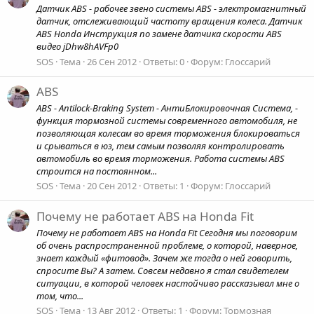
Датчик ABS - рабочее звено системы ABS - электромагнитный
датчик, отслеживающий частоту вращения колеса. Датчик
ABS Honda Инструкция по замене датчика скорости ABS
видео jDhw8hAVFp0
SOS
Тема
26 Сен 2012
Ответы: 0
Форум:
Глоссарий
ABS
ABS - Antilock-Braking System - АнтиБлокировочная Система, -
функция тормозной системы современного автомобиля, не
позволяющая колесам во время торможения блокироваться
и срываться в юз, тем самым позволяя контролировать
автомобиль во время торможения. Работа системы ABS
строится на постоянном...
SOS
Тема
20 Сен 2012
Ответы: 1
Форум:
Глоссарий
Почему не работает ABS на Honda Fit
Почему не работает ABS на Honda Fit Сегодня мы поговорим
об очень распространенной проблеме, о которой, наверное,
знает каждый «фитовод». Зачем же тогда о ней говорить,
спросите Вы? А затем. Совсем недавно я стал свидетелем
ситуации, в которой человек настойчиво рассказывал мне о
том, что...
SOS
Тема
13 Авг 2012
Ответы: 1
Форум:
Тормозная