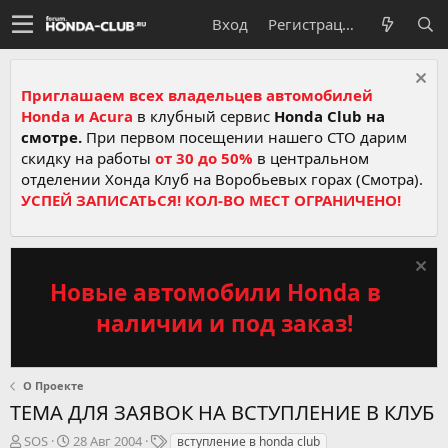
Вход
Регистрация
Приглашаем всех владельцев автомобилей
Honda и Acura
в клубный сервис
Honda Club на
смотре.
При первом посещении нашего СТО дарим
скидку на работы
от 30 до 50%
в центральном
отделении Хонда Клуб на Воробьевых горах (Смотра).
УСПЕЙ ЗАПИСАТЬСЯ! КОЛ-ВО МЕСТ ОГРАНИЧЕНО!
Новые автомобили Honda в
наличии и под заказ!
О Проекте
ТЕМА ДЛЯ ЗАЯВОК НА ВСТУПЛЕНИЕ В КЛУБ
А
Д
Т
SOS
28 Авг 2004
вступление в honda club