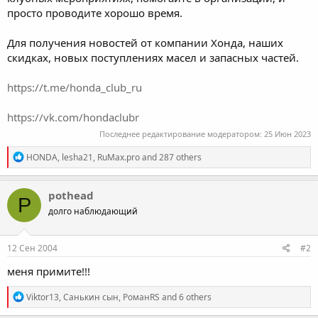
просто проводите хорошо время.
Для получения новостей от компании Хонда, наших
скидках, новых поступлениях масел и запасных частей.
https://t.me/honda_club_ru
https://vk.com/hondaclubr
Последнее редактирование модератором:
25 Июн 2023
R
HONDA
,
lesha21
,
RuMax.pro
and 287 others
e
a
c
pothead
P
t
долго наблюдающий
i
o
n
s
12 Сен 2004
#2
:
меня примите!!!
R
Viktor13
,
Санькин сын
,
РоманRS
and 6 others
e