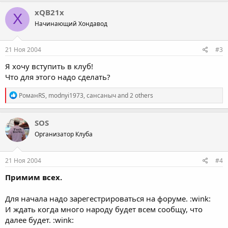
a
c
xQB21x
X
t
Начинающий Хондавод
i
o
n
s
21 Ноя 2004
#3
:
Я хочу вступить в клуб!
Что для этого надо сделать?
R
РоманRS
,
modnyi1973
,
сансаныч
and 2 others
e
a
c
SOS
t
Организатор Клуба
i
o
n
s
21 Ноя 2004
#4
:
Примим всех.
Для начала надо зарегестрироваться на форуме. :wink:
И ждать когда много народу будет всем сообщу, что
далее будет. :wink: