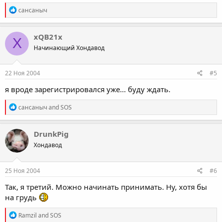
R
сансаныч
e
a
c
xQB21x
X
t
Начинающий Хондавод
i
o
n
s
22 Ноя 2004
#5
:
я вроде зарегистрировался уже... буду ждать.
R
сансаныч
and
SOS
e
a
c
DrunkPig
t
Хондавод
i
o
n
s
25 Ноя 2004
#6
:
Так, я третий. Можно начинать принимать. Ну, хотя бы
на грудь
R
Ramzil
and
SOS