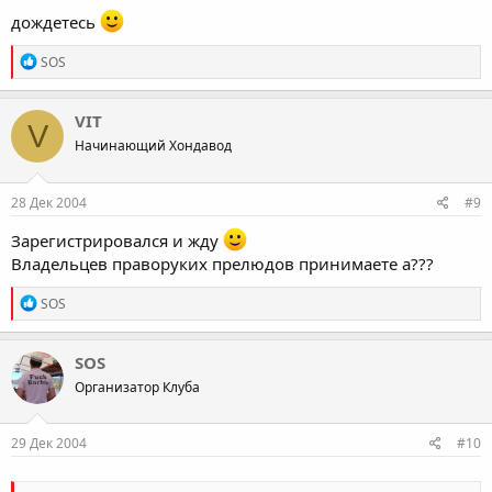
дождетесь
R
SOS
e
a
c
VIT
V
t
Начинающий Хондавод
i
o
n
s
28 Дек 2004
#9
:
Зарегистрировался и жду
Владельцев праворуких прелюдов принимаете а???
R
SOS
e
a
c
SOS
t
Организатор Клуба
i
o
n
s
29 Дек 2004
#10
: