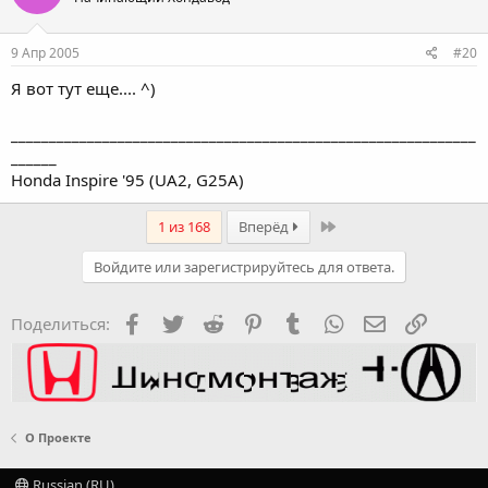
9 Апр 2005
#20
Я вот тут еще.... ^)
_____________________________________________________________
______
Honda Inspire '95 (UA2, G25A)
Last
1 из 168
Вперёд
Войдите или зарегистрируйтесь для ответа.
Facebook
Twitter
Reddit
Pinterest
Tumblr
WhatsApp
Электронная
Ссылка
Поделиться:
О Проекте
Russian (RU)