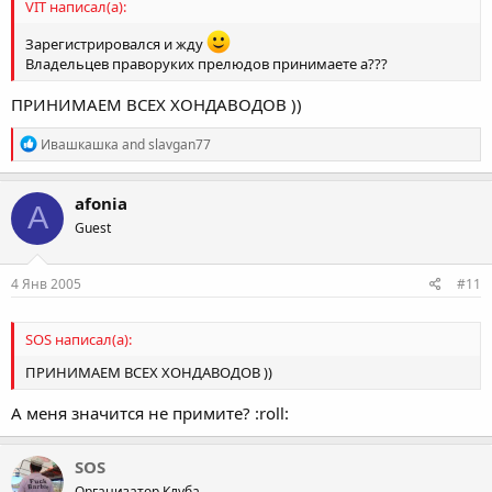
VIT написал(а):
Зарегистрировался и жду
Владельцев праворуких прелюдов принимаете а???
ПРИНИМАЕМ ВСЕХ ХОНДАВОДОВ ))
R
Ивашкашка
and
slavgan77
e
a
c
afonia
A
t
Guest
i
o
n
s
4 Янв 2005
#11
:
SOS написал(а):
ПРИНИМАЕМ ВСЕХ ХОНДАВОДОВ ))
А меня значится не примите? :roll:
SOS
Организатор Клуба