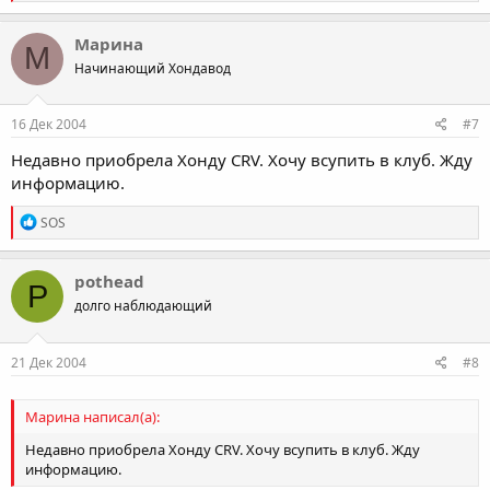
e
a
c
Марина
М
t
Начинающий Хондавод
i
o
n
s
16 Дек 2004
#7
:
Недавно приобрела Хонду CRV. Хочу всупить в клуб. Жду
информацию.
R
SOS
e
a
c
pothead
P
t
долго наблюдающий
i
o
n
s
21 Дек 2004
#8
:
Марина написал(а):
Недавно приобрела Хонду CRV. Хочу всупить в клуб. Жду
информацию.