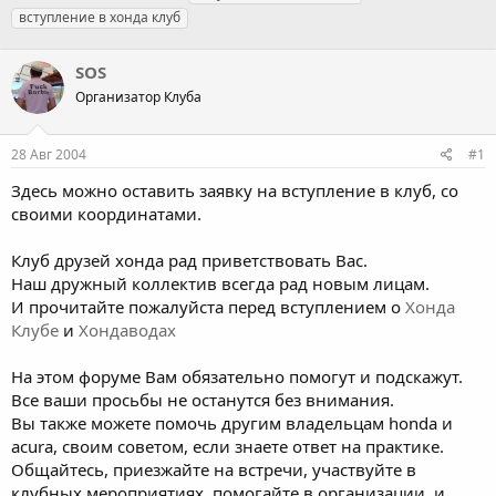
в
а
е
вступление в хонда клуб
т
т
г
о
а
и
р
SOS
н
т
а
Организатор Клуба
е
ч
м
а
ы
л
28 Авг 2004
#1
а
Здесь можно оставить заявку на вступление в клуб, со
своими координатами.
Клуб друзей хонда рад приветствовать Вас.
Наш дружный коллектив всегда рад новым лицам.
И прочитайте пожалуйста перед вступлением о
Хонда
Клубе
и
Хондаводах
На этом форуме Вам обязательно помогут и подскажут.
Все ваши просьбы не останутся без внимания.
Вы также можете помочь другим владельцам honda и
acura, своим советом, если знаете ответ на практике.
Общайтесь, приезжайте на встречи, участвуйте в
клубных мероприятиях, помогайте в организации, и