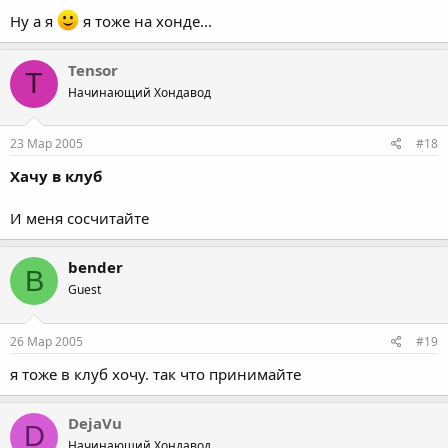
Ну а я
я тоже на хонде...
Tensor
T
Начинающий Хондавод
23 Мар 2005
#18
Хачу в клуб
И меня сосчитайте
bender
B
Guest
26 Мар 2005
#19
я тоже в клуб хочу. так что принимайте
DejaVu
D
Начинающий Хондавод