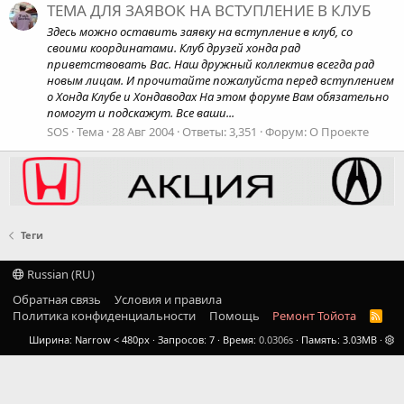
ТЕМА ДЛЯ ЗАЯВОК НА ВСТУПЛЕНИЕ В КЛУБ
Здесь можно оставить заявку на вступление в клуб, со
своими координатами. Клуб друзей хонда рад
приветствовать Вас. Наш дружный коллектив всегда рад
новым лицам. И прочитайте пожалуйста перед вступлением
о Хонда Клубе и Хондаводах На этом форуме Вам обязательно
помогут и подскажут. Все ваши...
SOS
Тема
28 Авг 2004
Ответы: 3,351
Форум:
О Проекте
Теги
Russian (RU)
Обратная связь
Условия и правила
Политика конфиденциальности
Помощь
Ремонт Тойота
R
S
Ширина
Запросов
7
Время
0.0306s
Память
3.03MB
S