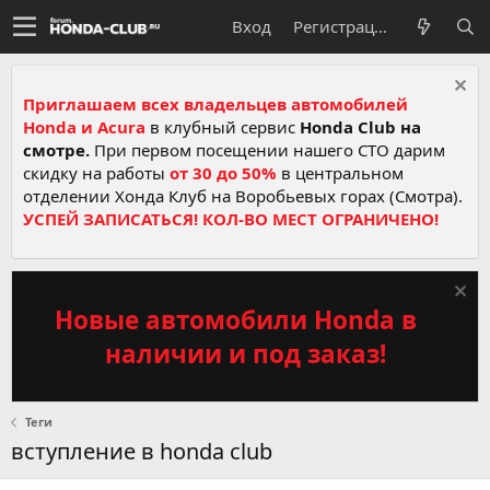
Вход
Регистрация
Приглашаем всех владельцев автомобилей
Honda и Acura
в клубный сервис
Honda Club на
смотре.
При первом посещении нашего СТО дарим
скидку на работы
от 30 до 50%
в центральном
отделении Хонда Клуб на Воробьевых горах (Смотра).
УСПЕЙ ЗАПИСАТЬСЯ! КОЛ-ВО МЕСТ ОГРАНИЧЕНО!
Новые автомобили Honda в
наличии и под заказ!
Теги
вступление в honda club