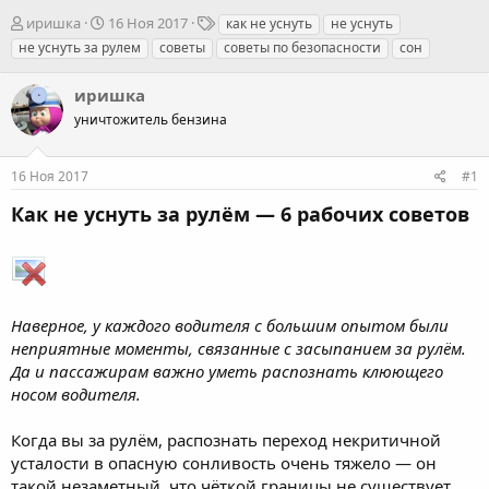
А
Д
Т
иришка
16 Ноя 2017
как не уснуть
не уснуть
в
а
е
не уснуть за рулем
советы
советы по безопасности
сон
т
т
г
о
а
и
иришка
р
н
т
уничтожитель бензина
а
е
ч
м
а
16 Ноя 2017
#1
ы
л
а
Как не уснуть за рулём — 6 рабочих советов
Наверное, у каждого водителя с большим опытом были
неприятные моменты, связанные с засыпанием за рулём.
Да и пассажирам важно уметь распознать клюющего
носом водителя.
Когда вы за рулём, распознать переход некритичной
усталости в опасную сонливость очень тяжело — он
такой незаметный, что чёткой границы не существует.