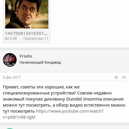
1457508124163972086.jpg
82.6 KB
Просмотры: 11
Frodo
Начинающий Хондавод
8 Дек 2017
#2
Привет, советы эти хорошие, как же
специализированные устройства? Совсем недавно
знакомый покупал диковину Dunobil Insomnia описание
можно тут посмотреть, а обзор видео естественно можно
тут посмотреть
https://www.youtube.com/watch?
v=p8B1vR8-tgM