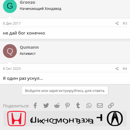
Gronzo
G
Начинающий Хондавод
8 Дек 2017
#3
не дай бог конечно
Qumann
Q
Активист
8 Окт 2025
#4
Я один раз уснул...
Войдите или зарегистрируйтесь для ответа.
Facebook
Twitter
Reddit
Pinterest
Tumblr
WhatsApp
Электронная
Ссылка
Поделиться: