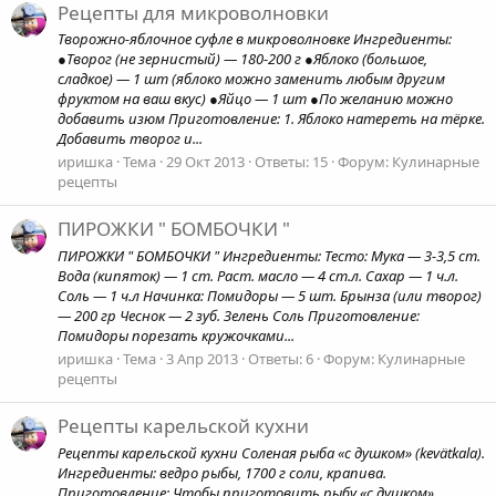
Рецепты для микроволновки
Творожно-яблочное суфле в микроволновке Ингредиенты:
●Творог (не зернистый) — 180-200 г ●Яблоко (большое,
сладкое) — 1 шт (яблоко можно заменить любым другим
фруктом на ваш вкус) ●Яйцо — 1 шт ●По желанию можно
добавить изюм Приготовление: 1. Яблоко натереть на тёрке.
Добавить творог и...
иришка
Тема
29 Окт 2013
Ответы: 15
Форум:
Кулинарные
рецепты
ПИРОЖКИ " БОМБОЧКИ "
ПИРОЖКИ " БОМБОЧКИ " Ингредиенты: Тесто: Мука — 3-3,5 ст.
Вода (кипяток) — 1 ст. Раст. масло — 4 ст.л. Сахар — 1 ч.л.
Соль — 1 ч.л Начинка: Помидоры — 5 шт. Брынза (или творог)
— 200 гр Чеснок — 2 зуб. Зелень Соль Приготовление:
Помидоры порезать кружочками...
иришка
Тема
3 Апр 2013
Ответы: 6
Форум:
Кулинарные
рецепты
Рецепты карельской кухни
Рецепты карельской кухни Соленая рыба «с душком» (kevätkala).
Ингредиенты: ведро рыбы, 1700 г соли, крапива.
Приготовление: Чтобы приготовить рыбу «с душком»,