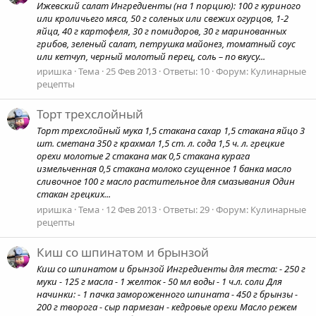
Ижевский салат Ингредиенты (на 1 порцию): 100 г куриного
или кроличьего мяса, 50 г соленых или свежих огурцов, 1-2
яйца, 40 г картофеля, 30 г помидоров, 30 г маринованных
грибов, зеленый салат, петрушка майонез, томатный соус
или кетчуп, черный молотый перец, соль – по вкусу...
иришка
Тема
25 Фев 2013
Ответы: 10
Форум:
Кулинарные
рецепты
Торт трехслойный
Торт трехслойный мука 1,5 стакана сахар 1,5 стакана яйцо 3
шт. сметана 350 г крахмал 1,5 ст. л. сода 1,5 ч. л. грецкие
орехи молотые 2 стакана мак 0,5 стакана курага
измельченная 0,5 стакана молоко сгущенное 1 банка масло
сливочное 100 г масло растительное для смазывания Один
стакан грецких...
иришка
Тема
12 Фев 2013
Ответы: 29
Форум:
Кулинарные
рецепты
Киш со шпинатом и брынзой
Киш со шпинатом и брынзой Ингредиенты для теста: - 250 г
муки - 125 г масла - 1 желток - 50 мл воды - 1 ч.л. соли Для
начинки: - 1 пачка замороженного шпината - 450 г брынзы -
200 г творога - сыр пармезан - кедровые орехи Масло режем