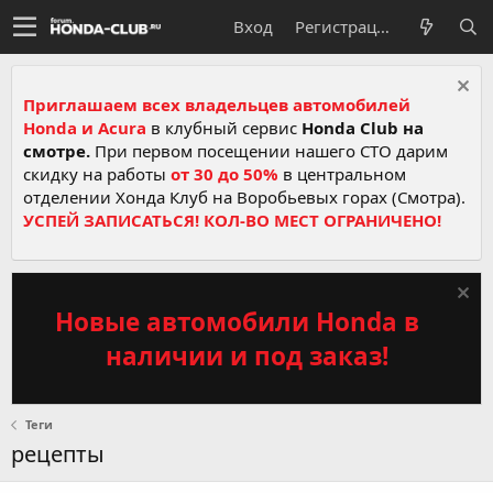
Вход
Регистрация
Приглашаем всех владельцев автомобилей
Honda и Acura
в клубный сервис
Honda Club на
смотре.
При первом посещении нашего СТО дарим
скидку на работы
от 30 до 50%
в центральном
отделении Хонда Клуб на Воробьевых горах (Смотра).
УСПЕЙ ЗАПИСАТЬСЯ! КОЛ-ВО МЕСТ ОГРАНИЧЕНО!
Новые автомобили Honda в
наличии и под заказ!
Теги
рецепты