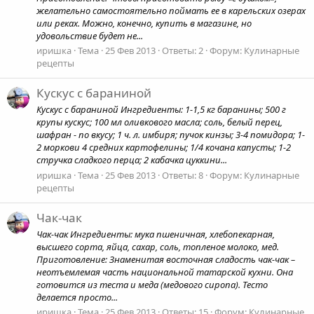
желательно самостоятельно поймать ее в карельских озерах
или реках. Можно, конечно, купить в магазине, но
удовольствие будет не...
иришка
Тема
25 Фев 2013
Ответы: 2
Форум:
Кулинарные
рецепты
Кускус с бараниной
Кускус с бараниной Ингредиенты: 1-1,5 кг баранины; 500 г
крупы кускус; 100 мл оливкового масла; соль, белый перец,
шафран - по вкусу; 1 ч. л. имбиря; пучок кинзы; 3-4 помидора; 1-
2 моркови 4 средних картофелины; 1/4 кочана капусты; 1-2
стручка сладкого перца; 2 кабачка цуккини...
иришка
Тема
25 Фев 2013
Ответы: 8
Форум:
Кулинарные
рецепты
Чак-чак
Чак-чак Ингредиенты: мука пшеничная, хлебопекарная,
высшего сорта, яйца, сахар, соль, топленое молоко, мед.
Приготовление: Знаменитая восточная сладость чак-чак –
неотъемлемая часть национальной татарской кухни. Она
готовится из теста и меда (медового сиропа). Тесто
делается просто...
иришка
Тема
25 Фев 2013
Ответы: 15
Форум:
Кулинарные