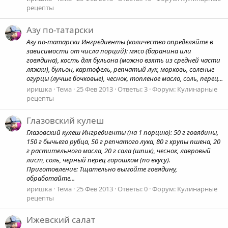
рецепты
Азу по-татарски
Азу по-татарски Ингредиенты (количество определяйте в
зависимости от числа порций): мясо (баранина или
говядина), кость для бульона (можно взять из средней части
ляжки), бульон, картофель, репчатый лук, морковь, соленые
огурцы (лучше бочковые), чеснок, топленое масло, соль, перец...
иришка
Тема
25 Фев 2013
Ответы: 3
Форум:
Кулинарные
рецепты
Глазовский кулеш
Глазовский кулеш Ингредиенты (на 1 порцию): 50 г говядины,
150 г бычьего рубца, 50 г репчатого лука, 80 г крупы пшена, 20
г растительного масла, 20 г сала (шпик), чеснок, лавровый
лист, соль, черный перец горошком (по вкусу).
Приготовление: Тщательно вымойте говядину,
обработайте...
иришка
Тема
25 Фев 2013
Ответы: 0
Форум:
Кулинарные
рецепты
Ижевский салат