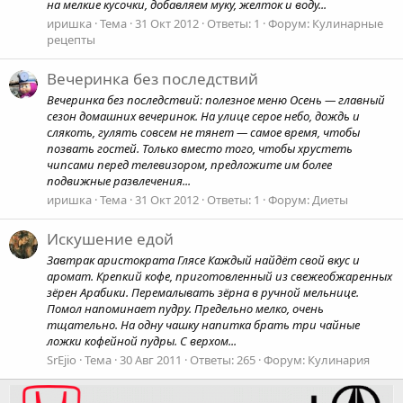
на мелкие кусочки, добавляем муку, желток и воду...
иришка
Тема
31 Окт 2012
Ответы: 1
Форум:
Кулинарные
рецепты
Вечеринка без последствий
Вечеринка без последствий: полезное меню Осень — главный
сезон домашних вечеринок. На улице серое небо, дождь и
слякоть, гулять совсем не тянет — самое время, чтобы
позвать гостей. Только вместо того, чтобы хрустеть
чипсами перед телевизором, предложите им более
подвижные развлечения...
иришка
Тема
31 Окт 2012
Ответы: 1
Форум:
Диеты
Искушение едой
Завтрак аристократа Глясе Каждый найдёт свой вкус и
аромат. Крепкий кофе, приготовленный из свежеобжаренных
зёрен Арабики. Перемалывать зёрна в ручной мельнице.
Помол напоминает пудру. Предельно мелко, очень
тщательно. На одну чашку напитка брать три чайные
ложки кофейной пудры. С верхом...
SrEjio
Тема
30 Авг 2011
Ответы: 265
Форум:
Кулинария