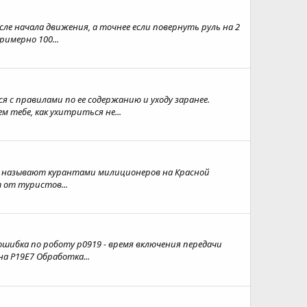
сле начала движения, а точнее если повернуть руль на 2
римерно 100...
 с правилами по ее содержанию и уходу заранее.
 тебе, как ухитриться не...
чане называют курантами милиционеров на Красной
 от туристов...
 ошибка по роботу p0919 - время включения передачи
а P19E7 Обработка...