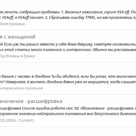
 лечить следующие проблемы: 1. Включил зажигание, горит VSA off. По
VSAoff, а VSAoff гаснет. 2. Сбрасываю ошибку TPMS, но как проезжаешь п
Электроника
ия с женщиной
Если уж ты решил завести у себя дома девушку, советуем ознакомиться
 этой статьи много полезного и интересного. Обычно мы рассказываем
Проблемы в браке
то башня с часами в Лондоне Ты бы обиделся, если бы узнал, что англи
ют? Наверняка. А жители Лондона давно уже не морщатся, когда слышат
нтересное и полезное
означение - расшифровка
расшифровка Список ошибок робота civic 5d. Обозначение - расшифровка.
олученное значение нейтрального положения вне допустимого диапазон
 5D (2006 - Current)