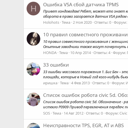
Ошибка VSA сбой датчика TPMS
H
Привет хондоводам! Ребят, может кто знает как
оборота в право загорается датчик VSA рядом с 
Holohots
Тема
2 Ноя 2020
Ответы: 0
Форум:
10 правил совместного проживан
10 правил совместного проживания с женщиной 
Опытные заводчики также могут почерпнуть из
HONDA
Тема
10 Апр 2014
Ответы: 4
Форум:
33 ошибки
33 ошибки массового поражения 1. Биг Бен – э
площади, которые в Новый год кого-нибудь бь
иришка
Тема
4 Фев 2013
Ответы: 0
Форум:
И
Список ошибок робота civic 5d. Об
Список ошибок робота civic 5d. Обозначение - 
истекло P0909 Привод переключения передач: п
SOS
Тема
14 Авг 2012
Ответы: 0
Форум:
Civic
Неисправности TPS, EGR, AT и ABS