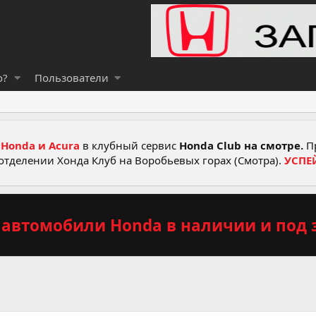
о?
Пользователи
Honda и Acura
в клубный сервис
Honda Club на смотре.
Пр
отделении Хонда Клуб на Воробьевых горах (Смотра).
УСПЕ
автомобили Honda в наличии и под з