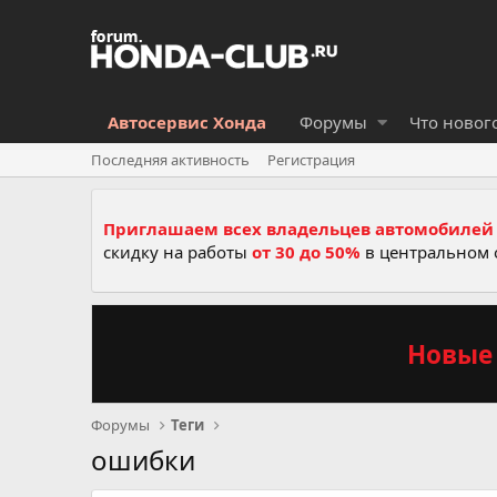
Автосервис Хонда
Форумы
Что новог
Последняя активность
Регистрация
Приглашаем всех владельцев автомобилей 
скидку на работы
от 30 до 50%
в центральном 
Новые 
Форумы
Теги
ошибки