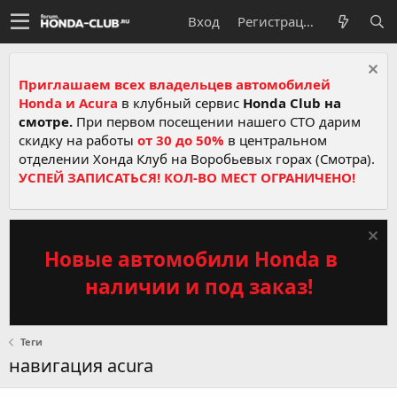
Вход
Регистрация
Приглашаем всех владельцев автомобилей
Honda и Acura
в клубный сервис
Honda Club на
смотре.
При первом посещении нашего СТО дарим
скидку на работы
от 30 до 50%
в центральном
отделении Хонда Клуб на Воробьевых горах (Смотра).
УСПЕЙ ЗАПИСАТЬСЯ! КОЛ-ВО МЕСТ ОГРАНИЧЕНО!
Новые автомобили Honda в
наличии и под заказ!
Теги
навигация acura