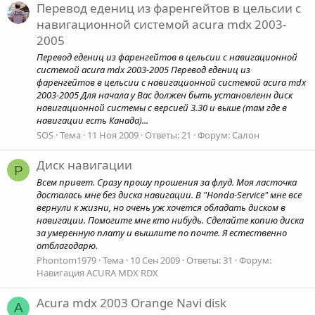
Перевод едениц из фаренгейтов в цельсии с
навигационной системой acura mdx 2003-
2005
Перевод едениц из фаренгейтов в цельсии с навигационной
системой acura mdx 2003-2005 Перевод едениц из
фаренгейтов в цельсии с навигационной системой acura mdx
2003-2005 Для начала у Вас должен быть установленн диск
навигационной системы с версией 3.30 и выше (там где в
навигации есть Канада)...
SOS
Тема
11 Ноя 2009
Ответы: 21
Форум:
Салон
Диск навигации
P
Всем привет. Сразу прошу прошения за флуд. Моя ласточка
досталась мне без диска навигации. В "Honda-Service" мне все
вернули к жизни, но очень уж хочется обладать диском в
навигации. Помогите мне кто нибудь. Сделайте копию диска
за умеренную плату и вышлите по почте. Я естественно
отблагодарю.
Phontom1979
Тема
10 Сен 2009
Ответы: 31
Форум:
Навигация ACURA MDX RDX
Acura mdx 2003 Orange Navi disk
A