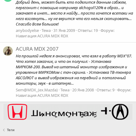
Добрый день, может быть кто поделится данным сабжем,
перегонит с помощью например alchogol120% в образ... и
закачает в инет... место я найду... просто хочется всетаки на
него взглянуть... ну не верится что его нельзя скопировать...
Спасибо Всем большое!
anybodyelse
Тема
31 Янв 2009
Ответы: 19
Форум:
Навигация ACURA MDX RDX
ACURA MDX 2007
На прошлой неделе я анонсировал, что взял в работу MDX"07.
Что хотел заказчик, и что он получил: - Установка
МИРКОМ-200. Вывод на штатный монитор изображения и
управление МИРКОМом с тач-скрина. - Установка ТВ-тюнера
АБСОЛЮТ и вывод иображения на передний и потолочный
мониторы, звук - в штатную...
Sem@MDX_(ex.Mazda)
Тема
20 Янв 2008
Ответы: 9
Форум:
Навигация ACURA MDX RDX
Теги