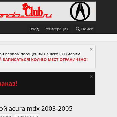
Вход
Регистрация
Поиск
и первом посещении нашего СТО дарим
Й ЗАПИСАТЬСЯ! КОЛ-ВО МЕСТ ОГРАНИЧЕНО!
аказ!
ой acura mdx 2003-2005
и acura
цельсии акура