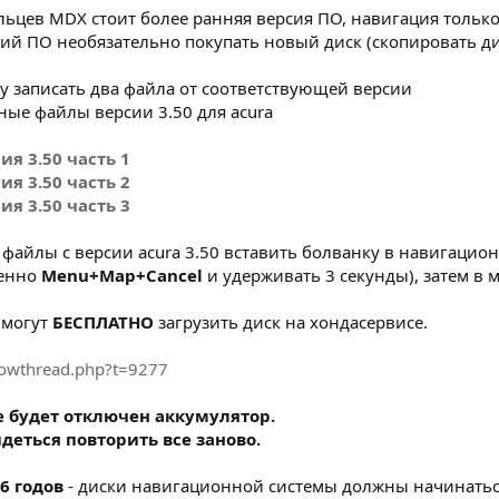
льцев MDX стоит более ранняя версия ПО, навигация только
сий ПО необязательно покупать новый диск (скопировать ди
у записать два файла от соответствующей версии
ные файлы версии 3.50 для acura
ия 3.50 часть 1
ия 3.50 часть 2
ия 3.50 часть 3
и файлы с версии acura 3.50 вставить болванку в навигацио
менно
Menu+Map+Cancel
и удерживать 3 секунды), затем в
м могут
БЕСПЛАТНО
загрузить диск на хондасервисе.
howthread.php?t=9277
не будет отключен аккумулятор.
деться повторить все заново.
6 годов
- диски навигационной системы должны начинаться 