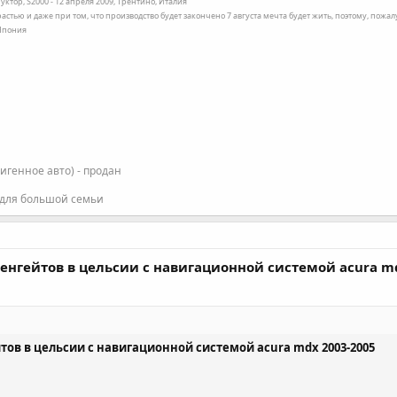
уктор, S2000 - 12 апреля 2009, Трентино, Италия
трастью и даже при том, что производство будет закончено 7 августа мечта будет жить, поэтому, пожа
 Япония
фигенное авто) - продан
 для большой семьи
ренгейтов в цельсии с навигационной системой acura m
ов в цельсии с навигационной системой acura mdx 2003-2005