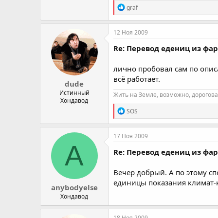
R
graf
e
a
c
12 Ноя 2009
t
i
Re: Перевод едениц из фа
o
n
лично пробовал сам по опи
s
:
всё работает.
dude
Истинный
Жить на Земле, возможно, дорогова
Хондавод
R
SOS
e
a
c
17 Ноя 2009
t
A
i
Re: Перевод едениц из фа
o
n
Вечер добрый. А по этому с
s
:
единицы показания климат-
anybodyelse
Хондавод
18 Ноя 2009