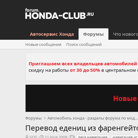
Автосервис Хонда
Форумы
Что новог
Новые сообщения
Поиск сообщений
Приглашаем всех владельцев автомобилей 
скидку на работы
от 30 до 50%
в центральном 
Новые 
Форумы
Автомобиль хонда - разделы форума по моделям, се
Перевод едениц из фаренгейто
А
Д
Т
SOS
11 Ноя 2009
диск навигации
навигация ac