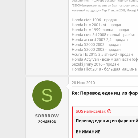
бесконечной." - Шигеру Уэхара - главный констр
"S2000 был рожден во сне, он был построен со с
конечной продукции Тур 11 июля 2009, Motegi,
Honda civic 1996 - продан
Honda hr-v 2001 cvt - продан
Honda hr-v 1999 manual - продан
Honda civic 5d 2008 manual - разбит
Honda accord 2007 2,4 - продан
Honda S2000 2002 - продан
Honda S2000 2003 - продан
Acura Tlx 2015 3,5 sh-awd - продан
Honda Acty Van - возим запчасти (о
Suzuki Jimny 2016 - продан
Honda Pilot 2018 - большая машина
28 Июн 2010
S
Re: Перевод едениц из фа
SOS написал(а):
SORRROW
Перевод едениц из фаренгейт
Хондавод
ВНИМАНИЕ