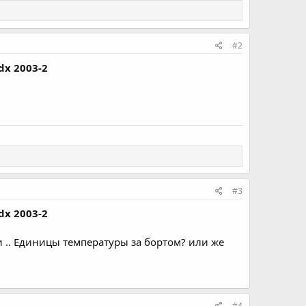
#2
dx 2003-2
#3
dx 2003-2
и .. Единицы температуры за бортом? или же
#4