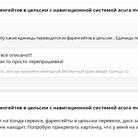
ренгейтов в цельсии с навигационной системой acura m
обу какие единицы переводятся из фаренгейтов в цельсии .. Единицы 
 всё описано!!!
ри то просто перепрошивка!
то, зато вы получаете ежегодный бесплатный круиз вокруг Солнца. (с)
ренгейтов в цельсии с навигационной системой acura m
 на Хонда-сервисе, фаренгейты в цельсии перевели, диск за
не находит. Попробую прикрепить картинку, что у меня на 