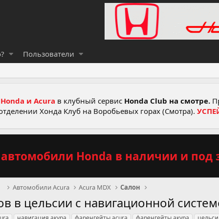
о?
Пользователи
Honda и Acura
в клубный сервис
Honda Club на смотре.
Пр
отделении Хонда Клуб на Воробьевых горах (Смотра).
УСПЕ
автомобили Honda в наличии и под з
рв
Автомобили Acura
Acura MDX
Салон
в в цельсии с навигационной систем
ura
навигация акура
фаренгейты acura
фаренгейты акура
цельси