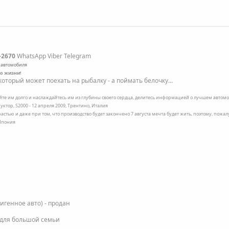
-2670
WhatsApp Viber Telegram
 автомобиля
по жизни!
оторый может поехать на рыбалку - а поймать белочку...
ейте им долго и наслаждайтесь им из глубины своего сердца, делитесь информацией о лучшем автомоб
уктор, S2000 - 12 апреля 2009, Трентино, Италия
трастью и даже при том, что производство будет закончено 7 августа мечта будет жить, поэтому, пожа
 Япония
фигенное авто) - продан
 для большой семьи