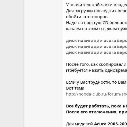
У значительной части владе
Для загрузки последних вер
обойти этот вопрос.
Надо на простую CD болванк
качаем по этим ссылкам нуж
диск навигации acura верс
диск навигации acura верс
диск навигации acura верс
После того, как скопировал
(требуется нажать одновре
Если у Вас трудности, то Ва
Вот тема
http://honda-club.ru/forum/s
Все будет работать, пока 
После его отключения, при
Для моделей
Acura 2005-200