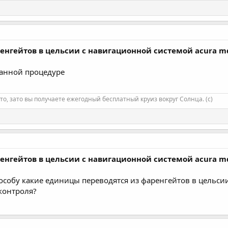
ренгейтов в цельсии с навигационной системой acura m
санной процедуре
то, зато вы получаете ежегодный бесплатный круиз вокруг Солнца. (с)
ренгейтов в цельсии с навигационной системой acura m
пособу какие единицы переводятся из фаренгейтов в цельси
контроля?