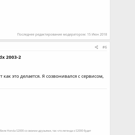
Последнее редактирование модератором:
15 Июн 2018
#6
dx 2003-2
 как это делается. Я созвонивался с сервисом,
иле Honda S2000 со своими друзьями, так что легенда о S2000 будет