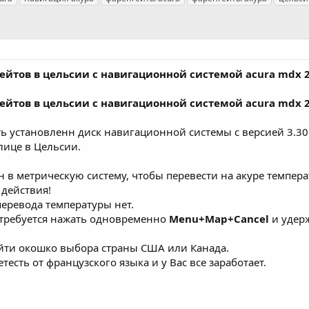
ейтов в цельсии с навигационной системой acura mdx 
ейтов в цельсии с навигационной системой acura mdx 
ь установленн диск навигационной системы с версией 3.30 
лице в Цельсии.
н в метрическую систему, чтобы перевести на акуре темпер
 действия!
еревода температуры нет.
(требуется нажать одновременно
Menu+Map+Cancel
и удерж
айти окошко выбора страны США или Канада.
тесть от французского языка и у Вас все заработает.