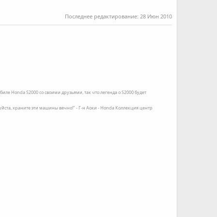
Последнее редактирование:
28 Июн 2010
иле Honda S2000 со своими друзьями, так что легенда о S2000 будет
луйста, храните эти машины вечно!" - Г-н Аоки - Honda Коллекция центр