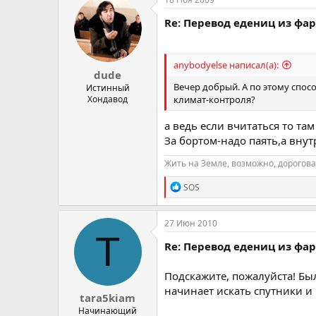
Re: Перевод едениц из фа
anybodyelse написал(а):
dude
Вечер добрый. А по этому спос
Истинный
климат-контроля?
Хондавод
а ведь если вчитаться то там
За бортом-надо паять,а внут
Жить на Земле, возможно, дорогова
R
SOS
e
a
c
27 Июн 2010
t
T
i
Re: Перевод едениц из фа
o
n
Подскажите, пожалуйста! Был
s
:
начинает искать спутники и 
tara5kiam
Начинающий