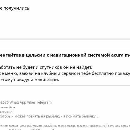
ые получились!
ренгейтов в цельсии с навигационной системой acura m
аботать не будет и спутников он не найдет.
е меню, заехай на клубный сервис и тебе бесплатно покажут
 этому поводу и навигации.
-2670
WhatsApp Viber Telegram
 автомобиля
по жизни!
оторый может поехать на рыбалку - а поймать белочку...
ейте им долго и наслаждайтесь им из глубины своего сердца, делитесь информацией о лучшем автомоб