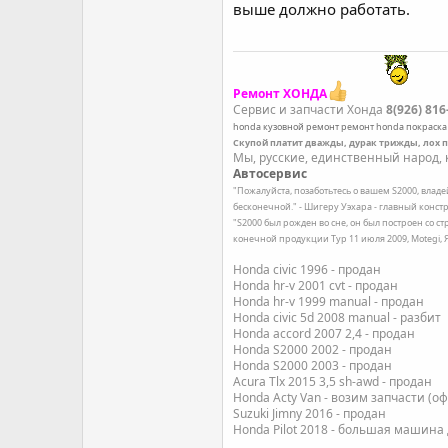
выше должно работать.
Ремонт ХОНДА
Сервис и запчасти Хонда
8(926) 816
honda
кузовной ремонт
ремонт honda
покраска
Скупой платит дважды, дурак трижды, лох 
Мы, русские, единственный народ, к
Автосервис
"Пожалуйста, позаботьтесь о вашем S2000, влад
бесконечной." - Шигеру Уэхара - главный констр
"S2000 был рожден во сне, он был построен со с
конечной продукции Тур 11 июля 2009, Motegi,
Honda civic 1996 - продан
Honda hr-v 2001 cvt - продан
Honda hr-v 1999 manual - продан
Honda civic 5d 2008 manual - разбит
Honda accord 2007 2,4 - продан
Honda S2000 2002 - продан
Honda S2000 2003 - продан
Acura Tlx 2015 3,5 sh-awd - продан
Honda Acty Van - возим запчасти (о
Suzuki Jimny 2016 - продан
Honda Pilot 2018 - большая машина