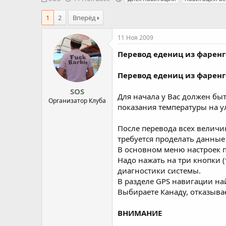
в
а
е
т
т
г
1
2
Вперёд
о
а
и
р
н
11 Ноя 2009
т
а
е
ч
Перевод едениц из фаренг
м
а
ы
л
Перевод едениц из фаренг
а
SOS
Для начала у Вас должен быт
Организатор Клуба
показания температуры на у
После перевода всех величи
требуется проделать данные
В основном меню настроек п
Надо нажать на три кнопки 
диагностики системы.
В разделе GPS навигации н
Выбираете Канаду, отказывае
ВНИМАНИЕ