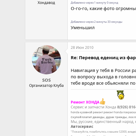
Хондавод
Добавлено через 1 минуту 0 секунд
О-го-го, какие фото огромн
Добавлено через 2 минуты 33 секунды
Уменьшил
28 Июн 2010
Re: Перевод едениц из фа
Навигация у тебя в России р
по вопросу выхода в головно
SOS
тебе вроде все обьясняли по
Организатор Клуба
Ремонт ХОНДА
Сервис и запчасти Хонда
8(926) 816
honda
кузовной ремонт
ремонт honda
покраска
Скупой платит дважды, дурак трижды, лох 
Мы, русские, единственный народ, к
Автосервис
"Пожалуйста, позаботьтесь о вашем S2000, влад