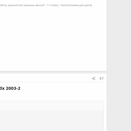
луйста, храните эти машины вечно!" - Г-н Аоки - Honda Коллекция центр
#7
dx 2003-2