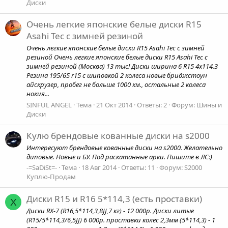
Диски
Очень легкие японские белые диски R15
Asahi Tec с зимней резиной
Очень легкие японские белые диски R15 Asahi Tec с зимней
резиной Очень легкие японские белые диски R15 Asahi Tec с
зимней резиной (Москва) 13 тыс! Диски ширина 6 R15 4х114.3
Резина 195/65 r15 с шиповкой 2 колеса новые бриджстоун
айскрузер, пробег не больше 1000 км., остальные 2 колеса
нокия...
SINFUL ANGEL
Тема
21 Окт 2014
Ответы: 2
Форум:
Шины и
Диски
Кулю брендовые кованные диски на s2000
Интересуют брендовые кованные диски на s2000. Желательно
диповые. Новые и БУ. Под раскатанные арки. Пишите в ЛС:)
-=SaDiSt=-
Тема
18 Авг 2014
Ответы: 11
Форум:
S2000
Куплю-Продам
Диски R15 и R16 5*114,3 (есть проставки)
X
Диски RX-7 (R16,5*114,3,8JJ,7 кг) - 12 000р. Диски литые
(R15/5*114,3/6,5JJ) 6 000р. проставки колес 2,3мм (5*114,3) - 1