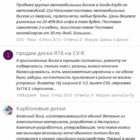
Продажа крутых автомобильных дисков в Хонда Клубе на
автозаводской 22а Начинаем поставки автомобильных
дисков из Америки, практически любые бренды. Цены дешевле
рыночных на 20-40% Вся инфа в теме будет. Поставка
самолетом 2-е недели, логистика такая Поставка
контейнером от 30-ти дней. Большие...
SOS
Тема
4 Июн 2013
Ответы: 0
Форум:
Шины и Диски
продам диски R16 на CV-R
1
4 оригинальных диска в хорошем состоянии. ремонту не
подвергались. только снял с резины, колеса отлично
балансировались. есть малозаметные царапины и на одном
были задиры, на плотность прилегания к резине не влияли -
устранил. диаметр 16J ширина 6 1/2, вылет E50, сверловка
5х114,3. ступичное...
100kopeek
Тема
8 Апр 2013
Ответы: 0
Форум:
запчасти бу
Карбоновые диски
Колесный диск, изготавливающийся единой деталью из
композитных материалов, разработан в Австралии.
Компания-разработчик, утверждающая, что такое колесо
как минимум вполовину легче обычного литого диска,
готовится к началу серийного производства. Первый в мире