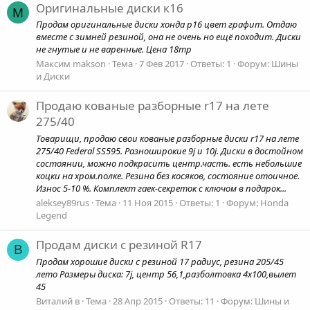
Оригинальные диски к16
М
Продам оригинальные диски хонда р16 цвет графит. Отдаю
вместе с зимней резиной, она не очень но ещё походит. Диски
не гнутые и не варенные. Цена 18тр
Максим makson
Тема
7 Фев 2017
Ответы: 1
Форум:
Шины
и Диски
Продаю кованые разборные r17 на лете
275/40
Товарищи, продаю свои кованые разборные диски r17 на лете
275/40 Federal SS595. Разноширокие 9j и 10j. Диски в достойном
состоянии, можно подкрасить центр.часть. есть небольшие
коцки на хром.полке. Резина без косяков, состояние отоичное.
Износ 5-10 %. Комплект гаек-секреток с ключом в подарок...
aleksey89rus
Тема
11 Ноя 2015
Ответы: 1
Форум:
Honda
Legend
Продам диски с резиной R17
В
Продам хорошие диски с резиной 17 радиус, резина 205/45
лето Размеры диска: 7j, центр 56,1,разболтовка 4х100,вылет
45
Виталий в
Тема
28 Апр 2015
Ответы: 11
Форум:
Шины и