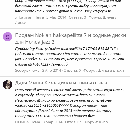
000р. проставки колес 1,8мм (5*114,3) - 1 000р. телефон для
быстрой связи +79025119181 (есть вибер и ватцап) или
электропочта x_batman@mail.ru а то могу на форуме...
x_batman
Тема
3 Май 2014
Ответы: 0
Форум:
Шины и
Диски
Продам Nokian hakkapeliitta 7 и родные диски
S
для Honda jazz 2
Продам б/у Резину Nokian hakkapeliitta 7 175/65 R15 88 TLX с
родными штампованными дисками и колпаками для honda
jazz 2 пробег 10-11 тысяч км, нет проколов и грыж. 10 тысяч
рублей 89104013297 Геннадий
Sedoy.s
Тема
3 Апр 2014
Ответы: 0
Форум:
Шины и Диски
Дядя Миша Киев диски и шины отзыв
есть такой человек в Киеве под логом Дядя Миша крутиться
в кругах дрифтеров. Как оказался кидало еще тот.
Нестеренко Михаил Александрович вот его телефоны
+380507226026 +380506584444 История такая, наш
одноклубник Дима 04 июня 2013 года перевел данному
товарищу 1112 usd. В ответ он должен был...
HONDA
Тема
3 Мар 2014
Ответы: 5
Форум:
Киев