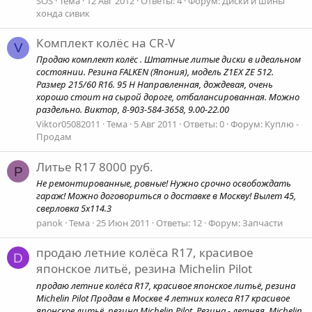
SOS
Тема
12 Авг 2012
Ответы: 4
Форум:
Диски и шины
хонда сивик
Комплект колёс на CR-V
V
Продаю комплект колёс . Штатные литые диски в идеальном
состоянии. Резина FALKEN (Япония), модель Z1EX ZE 512.
Размер 215/60 R16. 95 H Направленная, дождевая, очень
хорошо стоит на сырой дороге, отбалансированная. Можно
раздельно. Виктор, 8-903-584-3658, 9.00-22.00
Viktor05082011
Тема
5 Авг 2011
Ответы: 0
Форум:
Куплю -
Продам
Литье R17 8000 руб.
P
Не ремонтированные, ровные! Нужно срочно освобождать
гараж! Можно договориться о доставке в Москву! Вылет 45,
сверловка 5х114.3
panok
Тема
25 Июн 2011
Ответы: 12
Форум:
Запчасти
продаю летние колёса R17, красивое
D
японское литьё, резина Michelin Pilot
продаю летние колёса R17, красивое японское литьё, резина
Michelin Pilot Продам в Москве 4 летних колеса R17 красивое
японское литьё, резина Michelin Pilot. Резина - летняя, Michelin