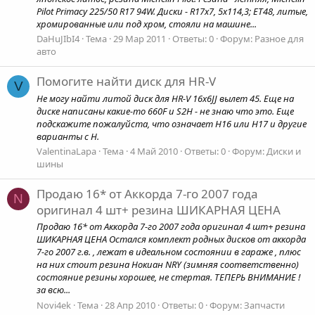
Pilot Primacy 225/50 R17 94W. Диски - R17х7, 5x114,3; ET48, литые,
хромированные или под хром, стояли на машине...
DaHuJIbI4
Тема
29 Мар 2011
Ответы: 0
Форум:
Разное для
авто
Помогите найти диск для HR-V
V
Не могу найти литой диск для HR-V 16х6JJ вылет 45. Еще на
диске написаны какие-то 660F и S2H - не знаю что это. Еще
подскажите пожалуйста, что означает H16 или H17 и другие
варианты с H.
ValentinaLapa
Тема
4 Май 2010
Ответы: 0
Форум:
Диски и
шины
Продаю 16* от Аккорда 7-го 2007 года
N
оригинал 4 шт+ резина ШИКАРНАЯ ЦЕНА
Продаю 16* от Аккорда 7-го 2007 года оригинал 4 шт+ резина
ШИКАРНАЯ ЦЕНА Остался комплект родных дисков от аккорда
7-го 2007 г.в. , лежат в идеальном состоянии в гараже , плюс
на них стоит резина Нокиан NRY (зимняя соответственно)
состояние резины хорошее, не стертая. ТЕПЕРЬ ВНИМАНИЕ !
за всю...
Novi4ek
Тема
28 Апр 2010
Ответы: 0
Форум:
Запчасти