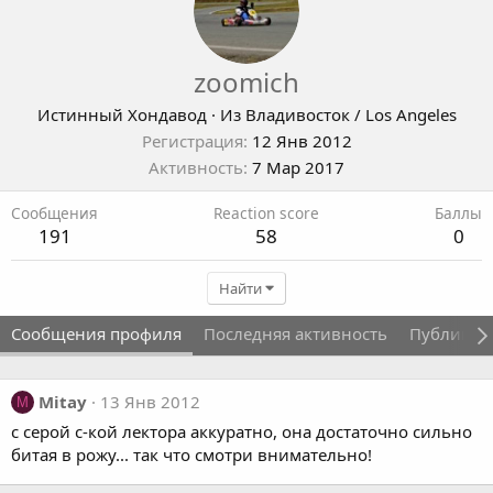
zoomich
Истинный Хондавод
·
Из
Владивосток / Los Angeles
Регистрация
12 Янв 2012
Активность
7 Мар 2017
Сообщения
Reaction score
Баллы
191
58
0
Найти
Сообщения профиля
Последняя активность
Публикац
Mitay
13 Янв 2012
M
с серой с-кой лектора аккуратно, она достаточно сильно
битая в рожу... так что смотри внимательно!