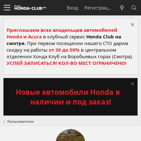
Вход
Регистрация
Приглашаем всех владельцев автомобилей
Honda и Acura
в клубный сервис
Honda Club на
смотре.
При первом посещении нашего СТО дарим
скидку на работы
от 30 до 50%
в центральном
отделении Хонда Клуб на Воробьевых горах (Смотра).
УСПЕЙ ЗАПИСАТЬСЯ! КОЛ-ВО МЕСТ ОГРАНИЧЕНО!
Новые автомобили Honda в
наличии и под заказ!
Пользователи