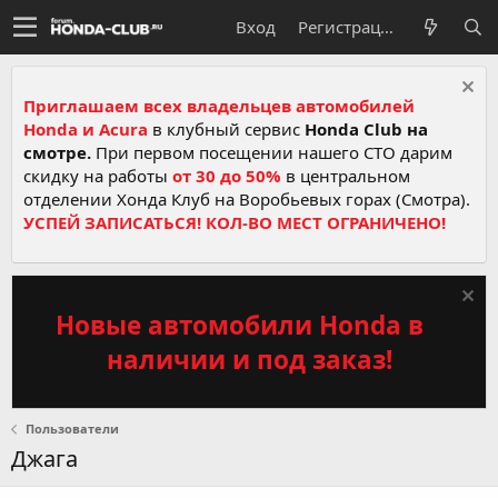
Вход
Регистрация
Приглашаем всех владельцев автомобилей
Honda и Acura
в клубный сервис
Honda Club на
смотре.
При первом посещении нашего СТО дарим
скидку на работы
от 30 до 50%
в центральном
отделении Хонда Клуб на Воробьевых горах (Смотра).
УСПЕЙ ЗАПИСАТЬСЯ! КОЛ-ВО МЕСТ ОГРАНИЧЕНО!
Новые автомобили Honda в
наличии и под заказ!
Пользователи
Джага