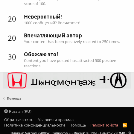
score of 100.
Невероятный!
20
1000 сообщений? Впечатляет!
Впечатляющий автор
20
Your content has been positively reacted to 250 times.
Обожаю это!
30
Content you have posted has attracted 500 positive
reactions.
Помощь
Russian (RU)
Обратная связь
Условия и правила
Политика конфиденциальности
Помощь
Ремонт Тойота
R
S
Ширина
Запросов
6
Время
0.0296s
Память
2.83MB
S