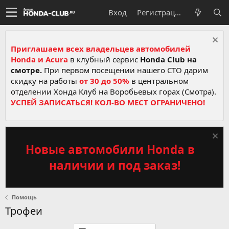
Вход
Регистрация
Приглашаем всех владельцев автомобилей
Honda и Acura
в клубный сервис
Honda Club на
смотре.
При первом посещении нашего СТО дарим
скидку на работы
от 30 до 50%
в центральном
отделении Хонда Клуб на Воробьевых горах (Смотра).
УСПЕЙ ЗАПИСАТЬСЯ! КОЛ-ВО МЕСТ ОГРАНИЧЕНО!
Новые автомобили Honda в
наличии и под заказ!
Помощь
Трофеи