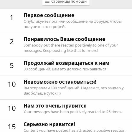
Страницы помощи
Первое сообщение
1
Опубликуйте пост или сообщение на форуме, чтобы
получить этот трофей.
Понравилось Ваше сообщение
2
Somebody out there reacted positively to one of your
messages. Keep posting like that for more!
Продолжай возвращаться к нам
5
30 сообщений. Вам это должно понравиться!
Невозможно остановиться!
10
Вы отправили 100 сообщений. Надеемся, это заняло у
Вас больше суток! :)
Нам это очень нравится
10
Your messages have been positively reacted to 25 times.
Серьезно нравится!
15
Content you have posted has attracted a positive reaction