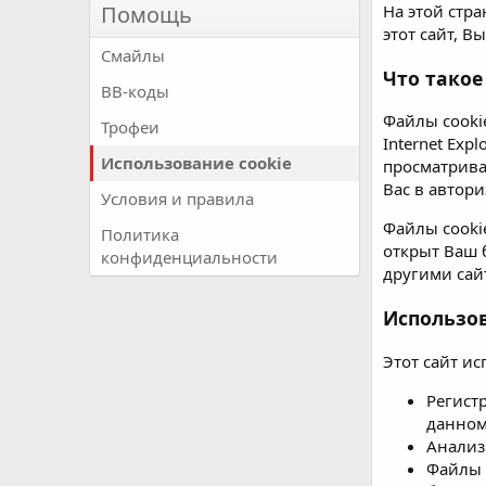
Помощь
На этой стр
этот сайт, 
Смайлы
Что такое
BB-коды
Файлы cooki
Трофеи
Internet Exp
Использование cookie
просматрива
Вас в автор
Условия и правила
Файлы cooki
Политика
открыт Ваш 
конфиденциальности
другими сайт
Использо
Этот сайт ис
Регист
данном
Анализ
Файлы 