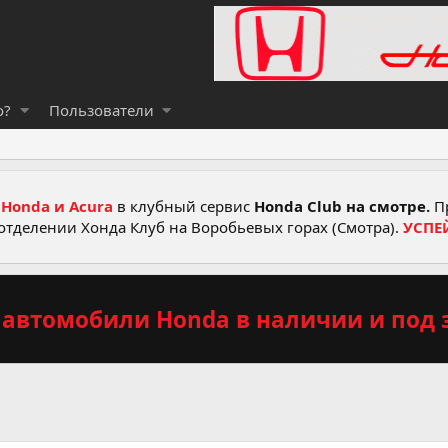
о?
Пользователи
Honda и Acura
в клубный сервис
Honda Club на смотре.
Пр
отделении Хонда Клуб на Воробьевых горах (Смотра).
УСПЕ
автомобили Honda в наличии и под з