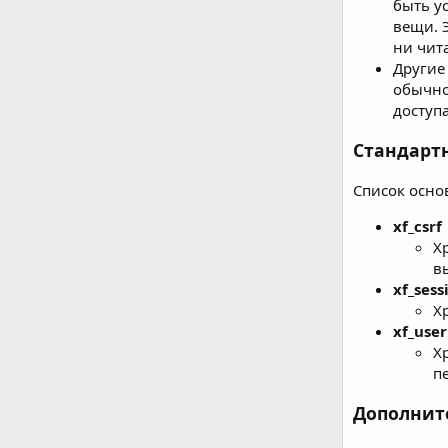
быть у
вещи. 
ни чита
Другие
обычно
доступа
Стандарт
Список осно
xf_csrf
Х
в
xf_sess
Х
xf_user
Х
п
Дополнит