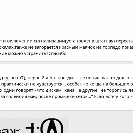
ии и включении сигнализации(установлена штатная) переста
ркалах,также не загорается красный маячок на торпедо,по
ние можно устранить?Спасибо!
(кузов ra7), первый день поездил - не понял, как-то долго з
 практически не чувствуется... особенно когда на больших о
ах одни говорят - что дискам "хана", а другие "не торопись 
 соленоидами, после промывки сеток..." Если есть у кого к