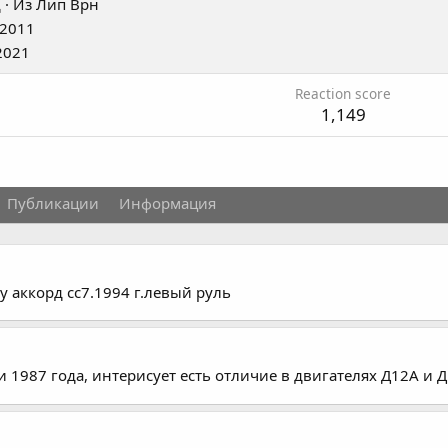
д
·
Из
Лип Врн
 2011
2021
Reaction score
1,149
Публикации
Информация
 аккорд сс7.1994 г.левый руль
и 1987 года, интерисует есть отличие в двигателях Д12А и Д