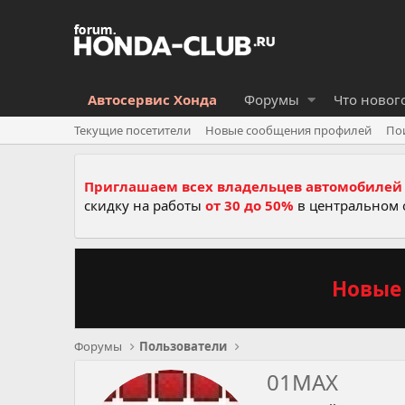
Автосервис Хонда
Форумы
Что новог
Текущие посетители
Новые сообщения профилей
По
Приглашаем всех владельцев автомобилей 
скидку на работы
от 30 до 50%
в центральном 
Новые 
Форумы
Пользователи
01MAX