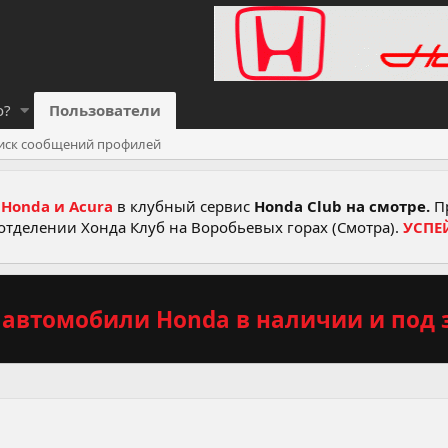
о?
Пользователи
иск сообщений профилей
Honda и Acura
в клубный сервис
Honda Club на смотре.
Пр
отделении Хонда Клуб на Воробьевых горах (Смотра).
УСПЕ
автомобили Honda в наличии и под з