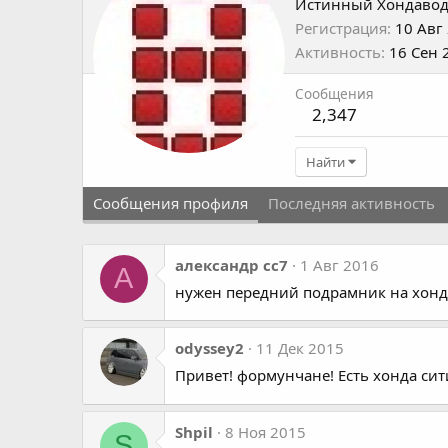
Истинный Хондаво
Регистрация
10 Авг
Активность
16 Сен 
Сообщения
2,347
Найти
Сообщения профиля
Последняя активность
александр сс7
1 Авг 2016
А
нужен передний подрамник на хонду
odyssey2
11 Дек 2015
Привет! формунчане! Есть хонда сит
Shpil
8 Ноя 2015
S