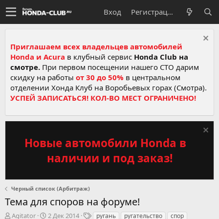
Вход
Регистрация
Приглашаем всех владельцев автомобилей
Honda и Acura
в клубный сервис
Honda Club на
смотре.
При первом посещении нашего СТО дарим
скидку на работы
от 30 до 50%
в центральном
отделении Хонда Клуб на Воробьевых горах (Смотра).
УСПЕЙ ЗАПИСАТЬСЯ! КОЛ-ВО МЕСТ ОГРАНИЧЕНО!
Новые автомобили Honda в
наличии и под заказ!
Черный список (Арбитраж)
Тема для споров на форуме!
А
Д
Т
Agitator
2 Дек 2014
ругань
ругательство
спор