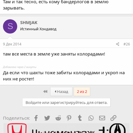
Там и так тесно, есть кому бандерлогов в землю
зарывать.
SHMJAK
S
Истинный Хондавод
9 Дек 2014
#26
там все места в земле уже заняты колорадами!
Добавлено через 2 минуты
Да если что шахты тоже забиты колорадами и укроп на
них не ростет!
First
Назад
2 из 2
Войдите или зарегистрируйтесь для ответа.
Facebook
Twitter
Reddit
Pinterest
Tumblr
WhatsApp
Электронная
Ссылка
Поделиться: