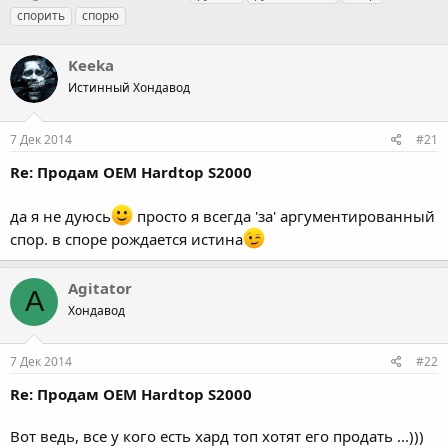
в
а
е
спорить
спорю
т
т
г
о
а
и
р
Keeka
н
т
а
Истинный Хондавод
е
ч
м
а
ы
л
7 Дек 2014
#21
а
Re: Продам OEM Hardtop S2000
да я не дуюсь
просто я всегда 'за' аргументированный
спор. в споре рождается истина
Agitator
A
Хондавод
7 Дек 2014
#22
Re: Продам OEM Hardtop S2000
Вот ведь, все у кого есть хард топ хотят его продать ...)))