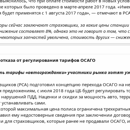
 выяснилось, что при оплате стоимости работ в новых усло
ие которых было проведено в марте-апреле 2017 года. «Име
 будет применятся с 1 августа 2017 года», — отмечают в РСА
воры сейчас заключают страховщики, за какие цены станци
снижение составляет 8%, однако это не говорит о том, что 
некоторых запчастей увеличена, стоимость других — сниже
отказа от регулирования тарифов ОСАГО
ь тарифы «автогражданки» участники рынка хотят уже 
овщиков (РСА) подготовил концепцию перехода ОСАГО на н
м предложениям, с июля 2018 года ЦБ будет регулировать 
нарушений ПДД. Наценки и скидки за мощность авто, терр
 устанавливать сами.
 которой максимальная цена полиса ограничена трехкратн
авил ему недостоверные сведения при заключении договора
 для страховщиков, которые ранее не продавали ОСАГО, и