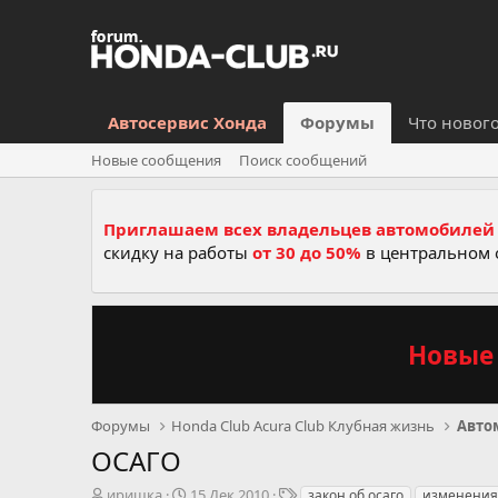
Автосервис Хонда
Форумы
Что новог
Новые сообщения
Поиск сообщений
Приглашаем всех владельцев автомобилей 
скидку на работы
от 30 до 50%
в центральном 
Новые 
Форумы
Honda Club Acura Club Клубная жизнь
Авто
ОСАГО
А
Д
Т
иришка
15 Дек 2010
закон об осаго
изменения