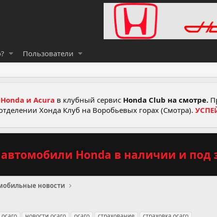
о?
Пользователи
Honda и Acura
в клубный сервис
Honda Club на смотре.
Пр
отделении Хонда Клуб на Воробьевых горах (Смотра).
УСПЕ
автомобили Honda в наличии и под з
мобильные новости
 осаго
новости осаго
осаго
страхование
страховка осаго