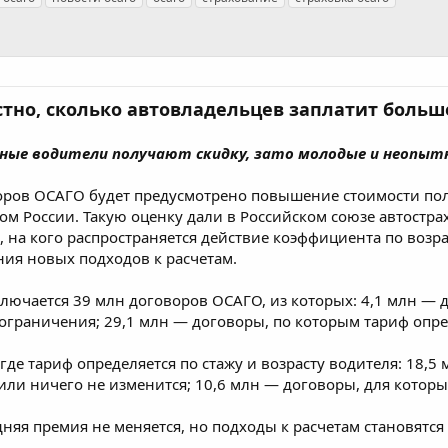
стно, сколько автовладельцев заплатит больш
ные водители получают скидку, зато молодые и неопы
воров ОСАГО будет предусмотрено повышение стоимости пол
ом России. Такую оценку дали в Российском союзе автостра
, на кого распространяется действие коэффициента по возр
ния новых подходов к расчетам.
заключается 39 млн договоров ОСАГО, из которых: 4,1 млн 
граничения; 29,1 млн — договоры, по которым тариф опреде
 где тариф определяется по стажу и возрасту водителя: 18,
и ничего не изменится; 10,6 млн — договоры, для которы
дняя премия не меняется, но подходы к расчетам становятс