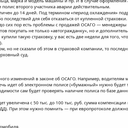
льца, марка и модель машины и пр. И в случае оформления
ли полис второго участника аварии действительным.
ичен до 14 дней. Под термином «период охлаждения» подра
о последствий для себя отказаться от купленной страховки.
 до сих пор есть проблемы с продажей ОСАГО — менеджер
тов покупать не только «автогражданку», но и дополнительн
ы купили такую страховку, у вас есть две недели для того, ч
).
ом, но не сказали об этом в страховой компании, то последн
рховный суд.
много изменений в законе об ОСАГО. Например, водителям м
ечь идет об электронном полисе («бумажный» нужно будет та
димости сам будет проверять наличие полиса по базе данн
дет увеличена с 50 тыс. до 100 тыс. руб. сумма компенсаци
БДД). При этом нужно помнить — при европротоколе должн
томобиля.