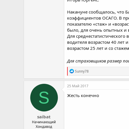
Накануне сообщалось, что Б
коэффициентов ОСАГО. В про
показателю «стаж» и «возра
было, для очень опытных и 
Для среднестатистического в
водителя возрастом 40 лет и
возрастом 25 лет и со стаже
Для страховщиков размер по
R
Sunny78
e
a
c
25 Май 2017
t
S
i
Жесть конечно
o
n
s
:
saibat
Начинающий
Хондавод