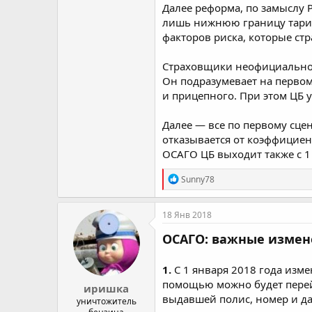
Далее реформа, по замыслу Р
лишь нижнюю границу тариф
факторов риска, которые ст
Страховщики неофициально г
Он подразумевает на первом
и прицепного. При этом ЦБ 
Далее — все по первому сцен
отказывается от коэффициент
ОСАГО ЦБ выходит также с 1 
R
Sunny78
e
a
c
18 Янв 2018
t
i
ОСАГО: важные измене
o
n
s
1.
С 1 января 2018 года изм
:
помощью можно будет перей
иришка
выдавшей полис, номер и да
уничтожитель