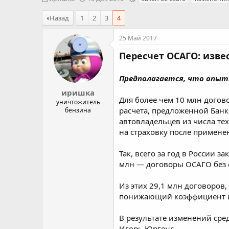
в
а
е
т
т
г
Назад
1
2
3
4
о
а
и
р
н
25 Май 2017
т
а
е
ч
Пересчет ОСАГО: изве
м
а
ы
л
Предполагается, что опыт
а
иришка
Для более чем 10 млн дого
уничтожитель
расчета, предложенной Банк
бензина
автовладельцев из числа тех
на страховку после примене
Так, всего за год в России 
млн — договоры ОСАГО без о
Из этих 29,1 млн договоров,
понижающий коэффициент ил
В результате изменений сре
Игорь Юргенс.