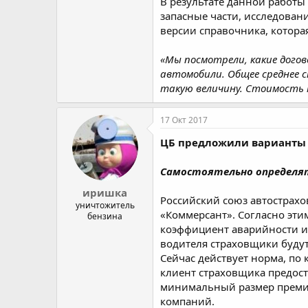
В результате данной работы
запасные части, исследован
версии справочника, которая
«Мы посмотрели, какие дого
автомобили. Общее среднее 
такую величину. Стоимость 
17 Окт 2017
ЦБ предложили варианты 
Самостоятельно определят
иришка
Российский союз автострах
уничтожитель
«Коммерсант». Согласно эти
бензина
коэффициент аварийности и 
водителя страховщики будут
Сейчас действует норма, по
клиент страховщика предост
минимальный размер премии
компаний.