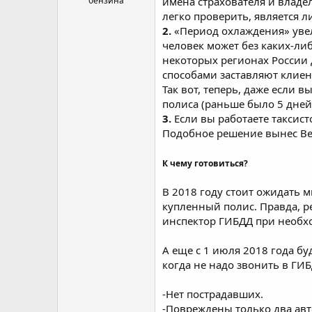
имена страхователя и владе
бензина
легко проверить, является 
2.
«Период охлаждения» увел
человек может без каких-либ
некоторых регионах России
способами заставляют клиен
Так вот, теперь, даже если в
полиса (раньше было 5 дней
3.
Если вы работаете таксист
Подобное решение вынес Ве
К чему готовиться?
В 2018 году стоит ожидать 
купленный полис. Правда, р
инспектор ГИБДД при необхо
А еще с 1 июля 2018 года бу
когда не надо звонить в ГИ
-Нет пострадавших.
-Повреждены только два ав