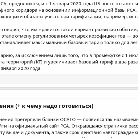
СА, продолжится, и с 1 января 2020 года ЦБ вовсе откажетс
ного коридора на основании информационной базы РСА, 
раховщики обязаны учесть при тарификации, например, ист
оворят, что им нравится такой вариант развития событий,
 этапе отмену регулирования четырех коэффициентов — возр
устанавливает максимальный базовый тариф только для ле
арию, за исключением лишь того, что в промежутке с 1 июл
а территорий (КТ) и увеличивает базовый тариф в два раза
января 2020 года.
ния (+ к чему надо готовиться)
енения претерпели бланки ОСАГО — появился так называемый
ти на официальный сайт РСА. Открывшаяся страничка расс
ту выдачи документа, а также срок действия «автогражданки