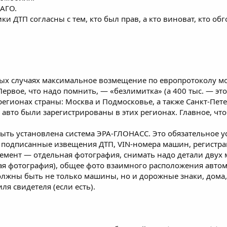
САГО.
и ДТП согласны с тем, кто был прав, а кто виноват, кто обг
орых случаях максимальное возмещение по европротоколу мо
Первое, что надо помнить, — «безлимитка» (а 400 тыс. — э
регионах страны: Москва и Подмосковье, а также Санкт-Пет
ы авто были зарегистрированы в этих регионах. Главное, чт
ыть установлена система ЭРА-ГЛОНАСС. Это обязательное ус
 подписанные извещения ДТП, VIN-номера машин, регистр
емент — отдельная фотография, снимать надо детали двух
я фотография), общее фото взаимного расположения автом
олжны быть не только машины, но и дорожные знаки, дома,
ля свидетеля (если есть).