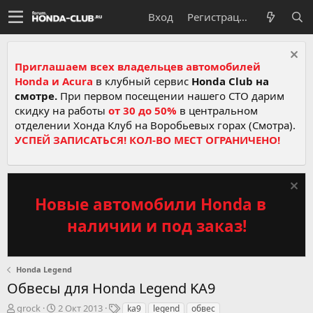
Вход
Регистрация
Приглашаем всех владельцев автомобилей
Honda и Acura
в клубный сервис
Honda Club на
смотре.
При первом посещении нашего СТО дарим
скидку на работы
от 30 до 50%
в центральном
отделении Хонда Клуб на Воробьевых горах (Смотра).
УСПЕЙ ЗАПИСАТЬСЯ! КОЛ-ВО МЕСТ ОГРАНИЧЕНО!
Новые автомобили Honda в
наличии и под заказ!
Honda Legend
Обвесы для Honda Legend KA9
А
Д
Т
grock
2 Окт 2013
ka9
legend
обвес