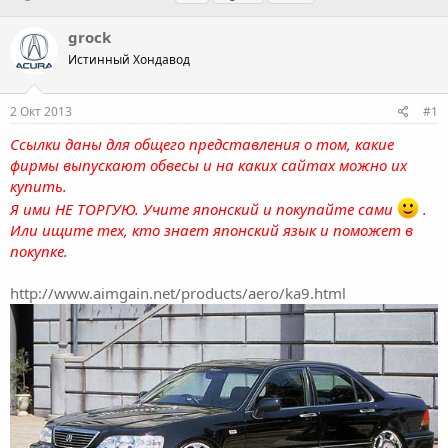
в
а
е
т
т
г
grock
о
а
и
Истинный Хондавод
р
н
т
а
е
ч
2 Окт 2013
#1
м
а
ы
л
Ссылки даны для общего представления о том, какие
а
фирмы выпускают обвесы и на каких сайтах можно их
купить.
Я ими НЕ ТОРГУЮ. Учите японский и покупайте сами
.
Или ищите тех, кто знает японский язык и поможет в
покупке.
http://www.aimgain.net/products/aero/ka9.html