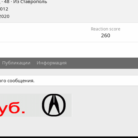
д
·
48
·
Из
Ставрополь
2012
2020
Reaction score
260
Публикации
Информация
ого сообщения.