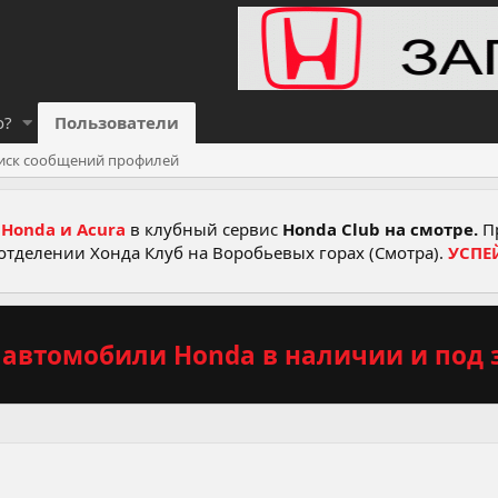
о?
Пользователи
иск сообщений профилей
Honda и Acura
в клубный сервис
Honda Club на смотре.
Пр
отделении Хонда Клуб на Воробьевых горах (Смотра).
УСПЕ
автомобили Honda в наличии и под з