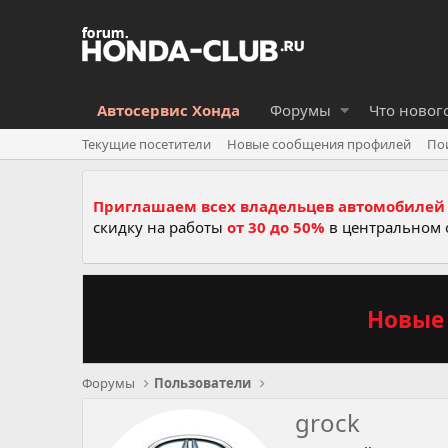
Автосервис Хонда
Форумы
Что новог
Текущие посетители
Новые сообщения профилей
По
Приглашаем всех владельцев автомобилей 
скидку на работы
от 30 до 50%
в центральном 
Новые 
Форумы
Пользователи
grock