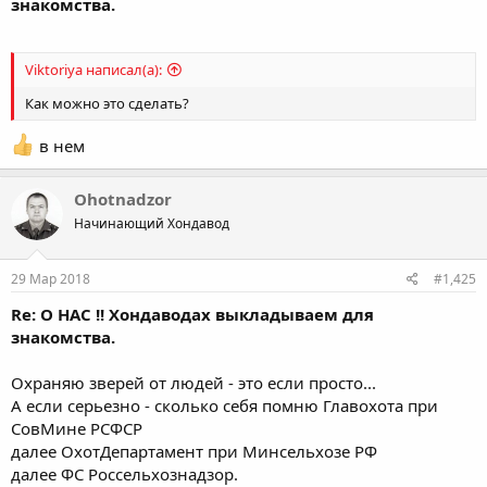
знакомства.
Viktoriya написал(а):
Как можно это сделать?
в нем
Ohotnadzor
Начинающий Хондавод
29 Мар 2018
#1,425
Re: О НАС !! Хондаводах выкладываем для
знакомства.
Охраняю зверей от людей - это если просто...
А если серьезно - сколько себя помню Главохота при
СовМине РСФСР
далее ОхотДепартамент при Минсельхозе РФ
далее ФС Россельхознадзор.