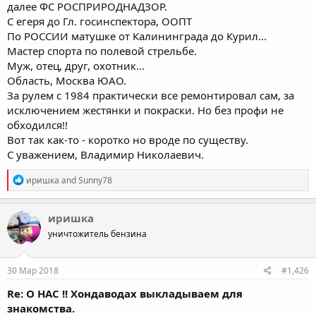
далее ФС РОСПРИРОДНАДЗОР.
С егеря до Гл. госинспектора, ООПТ
По РОССИИ матушке от Калининграда до Курил...
Мастер спорта по полевой стрельбе.
Муж, отец, друг, охотник...
Область, Москва ЮАО.
За рулем с 1984 практически все ремонтировал сам, за
исключением жестянки и покраски. Но без профи не
обходился!!
Вот так как-то - коротко но вроде по существу.
С уважением, Владимир Николаевич.
R
иришка
and
Sunny78
e
a
c
иришка
t
уничтожитель бензина
i
o
n
s
30 Мар 2018
#1,426
:
Re: О НАС !! Хондаводах выкладываем для
знакомства.