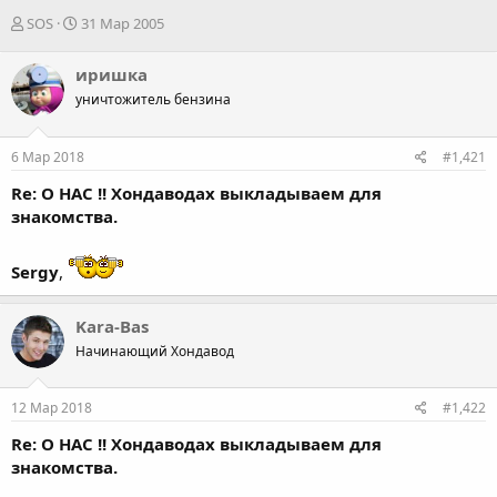
А
Д
SOS
31 Мар 2005
в
а
т
т
иришка
о
а
уничтожитель бензина
р
н
т
а
е
ч
6 Мар 2018
#1,421
м
а
ы
л
Re: О НАС !! Хондаводах выкладываем для
а
знакомства.
Sergy
,
Kara-Bas
Начинающий Хондавод
12 Мар 2018
#1,422
Re: О НАС !! Хондаводах выкладываем для
знакомства.