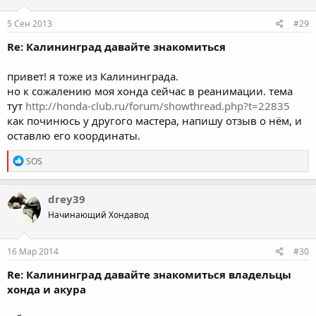
o
n
s
5 Сен 2013
#29
:
Re: Калининград давайте знакомиться
привет! я тоже из Калининграда.
но к сожалению моя хонда сейчас в реанимации. тема
тут
http://honda-club.ru/forum/showthread.php?t=22835
как починюсь у другого мастера, напишу отзыв о нём, и
оставлю его координаты.
R
SOS
e
a
c
drey39
t
Начинающий Хондавод
i
o
n
s
16 Мар 2014
#30
:
Re: Калининград давайте знакомиться владельцы
хонда и акура