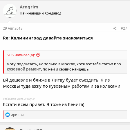
Arngrim
Начинающий Хондавод
29 Авг 2013
#27
Re: Калининград давайте знакомиться
SOS написал(а):
могу подсказать, но только в Москве, хотя вот тебе статья про
кузовной ремонт
, по ней и сервис найдешь
Ей дешевле и ближе в Литву будет съездить. Я из
Москвы туда езжу по кузовным работам и за колесами.
Добавлено через 59 секунд
Кстати всем привет. Я тоже из Кёнига)
R
иришка
e
a
c