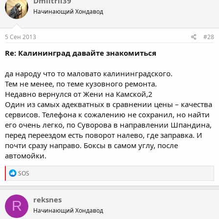
Dmiitrii39
t
Начинающий Хондавод
i
o
n
s
5 Сен 2013
#28
:
Re: Калининград давайте знакомиться
да народу что то маловато калининградского.
Тем не менее, по теме кузовного ремонта.
Недавно вернулся от Жени на Камской,2
Один из самых адекватных в сравнении цены – качества
сервисов. Телефона к сожалению не сохранил, но найти
его очень легко, по Суворова в направлении Шпандина,
перед переездом есть поворот налево, где заправка. И
почти сразу направо. Боксы в самом углу, после
автомойки.
R
SOS
e
a
c
reksnes
R
t
Начинающий Хондавод
i