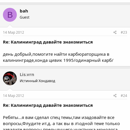
bah
B
Guest
14 Мар 2012
#23
Re: Калининград давайте знакомиться
день добрый,помогите найти карбюраторщика в
калининграде,хонда цивик 1995/одинарный карб/
Lis.vrn
Истинный Хондавод
14 Мар 2012
#24
Re: Калининград давайте знакомиться
Ребяты...я вам сделал спец темы,там изадовайте все
вопросы,Флудите ит.д. а так вы в л\одной теме только
завалите вопросы предыдущего участника монолога