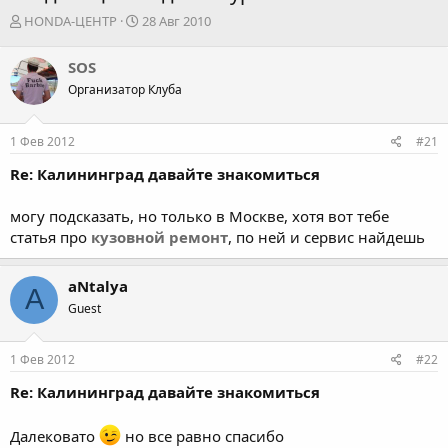
А
Д
HONDA-ЦЕНТР
28 Авг 2010
в
а
т
т
SOS
о
а
Организатор Клуба
р
н
т
а
е
ч
1 Фев 2012
#21
м
а
ы
л
Re: Калининград давайте знакомиться
а
могу подсказать, но только в Москве, хотя вот тебе
статья про
кузовной ремонт
, по ней и сервис найдешь
aNtalya
A
Guest
1 Фев 2012
#22
Re: Калининград давайте знакомиться
Далековато
но все равно спасибо