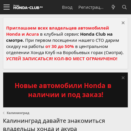
Вход
Регистрация
Приглашаем всех владельцев автомобилей
Honda и Acura
в клубный сервис
Honda Club на
смотре.
При первом посещении нашего СТО дарим
скидку на работы
от 30 до 50%
в центральном
отделении Хонда Клуб на Воробьевых горах (Смотра).
УСПЕЙ ЗАПИСАТЬСЯ! КОЛ-ВО МЕСТ ОГРАНИЧЕНО!
Новые автомобили Honda в
наличии и под заказ!
Калининград
Калининград давайте знакомиться
владельцы хонда и акура