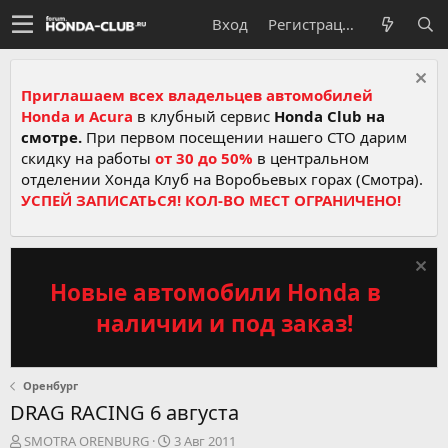
Вход
Регистрация
Приглашаем всех владельцев автомобилей
Honda и Acura
в клубный сервис
Honda Club на
смотре.
При первом посещении нашего СТО дарим
скидку на работы
от 30 до 50%
в центральном
отделении Хонда Клуб на Воробьевых горах (Смотра).
УСПЕЙ ЗАПИСАТЬСЯ! КОЛ-ВО МЕСТ ОГРАНИЧЕНО!
Новые автомобили Honda в
наличии и под заказ!
Оренбург
DRAG RACING 6 августа
А
Д
SMOTRA ORENBURG
3 Авг 2011