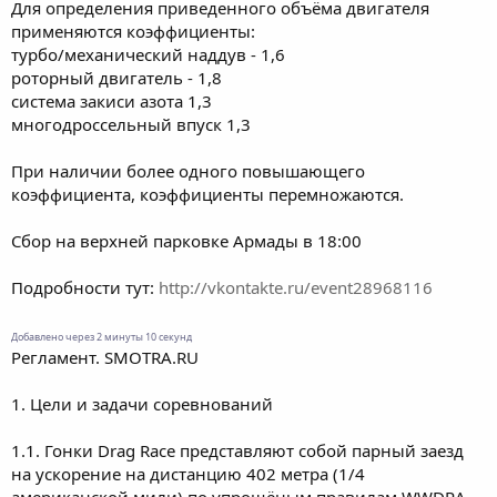
Для определения приведенного объёма двигателя
применяются коэффициенты:
турбо/механический наддув - 1,6
роторный двигатель - 1,8
система закиси азота 1,3
многодроссельный впуск 1,3
При наличии более одного повышающего
коэффициента, коэффициенты перемножаются.
Сбор на верхней парковке Армады в 18:00
Подробности тут:
http://vkontakte.ru/event28968116
Добавлено через 2 минуты 10 секунд
Регламент. SMOTRA.RU
1. Цели и задачи соревнований
1.1. Гонки Drag Race представляют собой парный заезд
на ускорение на дистанцию 402 метра (1/4
американской мили) по упрощёным правилам WWDRA