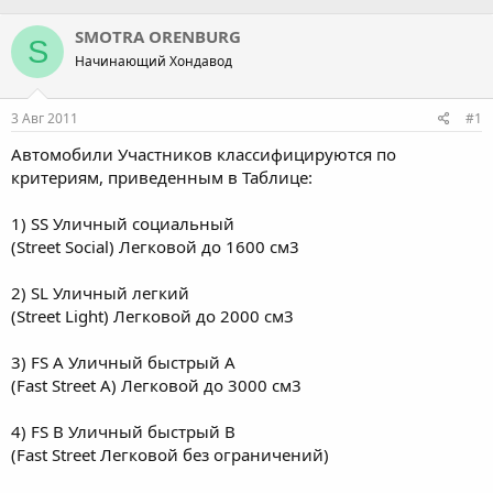
в
а
т
т
SMOTRA ORENBURG
S
о
а
Начинающий Хондавод
р
н
т
а
е
ч
3 Авг 2011
#1
м
а
ы
л
Автомобили Участников классифицируются по
а
критериям, приведенным в Таблице:
1) SS Уличный социальный
(Street Social) Легковой до 1600 см3
2) SL Уличный легкий
(Street Light) Легковой до 2000 см3
3) FS A Уличный быстрый А
(Fast Street A) Легковой до 3000 см3
4) FS B Уличный быстрый B
(Fast Street Легковой без ограничений)