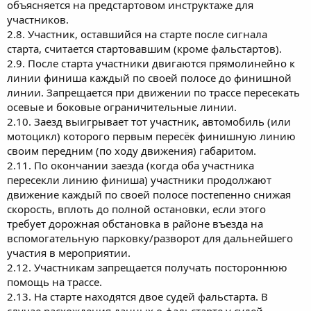
объясняется на предстартовом инструктаже для
участников.
2.8. Участник, оставшийся на старте после сигнала
старта, считается стартовавшим (кроме фальстартов).
2.9. После старта участники двигаются прямолинейно к
линии финиша каждый по своей полосе до финишной
линии. Запрещается при движении по трассе пересекать
осевые и боковые ограничительные линии.
2.10. Заезд выигрывает тот участник, автомобиль (или
мотоцикл) которого первым пересёк финишную линию
своим передним (по ходу движения) габаритом.
2.11. По окончании заезда (когда оба участника
пересекли линию финиша) участники продолжают
движение каждый по своей полосе постепенно снижая
скорость, вплоть до полной остановки, если этого
требует дорожная обстановка в районе въезда на
вспомогательную парковку/разворот для дальнейшего
участия в мероприятии.
2.12. Участникам запрещается получать постороннюю
помощь на трассе.
2.13. На старте находятся двое судей фальстарта. В
случае расхождения данных о фальстарте у судей,