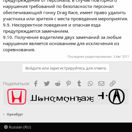
нарушения требований по безопасности персонал
обеспечивающий гонку Drag Race, имеет право удалить
участника или зрителя с места проведения мероприятия.
9.9. Некорректное поведение и опасная езда
предупреждается замечанием.
9.10. Получение водителем двух замечаний за любые
нарушения является основанием для исключения из
соревнования.
Последнее редактирование:
3 Авг 2011
Войдите или зарегистрируйтесь для ответа.
Facebook
Twitter
Reddit
Pinterest
Tumblr
WhatsApp
Электронная
Ссылка
Поделиться:
Оренбург
Russian (RU)