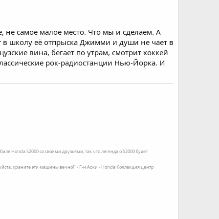
 не самое малое место. Что мы и сделаем. А
 в школу её отпрыска Джимми и души не чает в
узские вина, бегает по утрам, смотрит хоккей
 классические рок-радиостанции Нью-Йорка. И
иле Honda S2000 со своими друзьями, так что легенда о S2000 будет
луйста, храните эти машины вечно!" - Г-н Аоки - Honda Коллекция центр