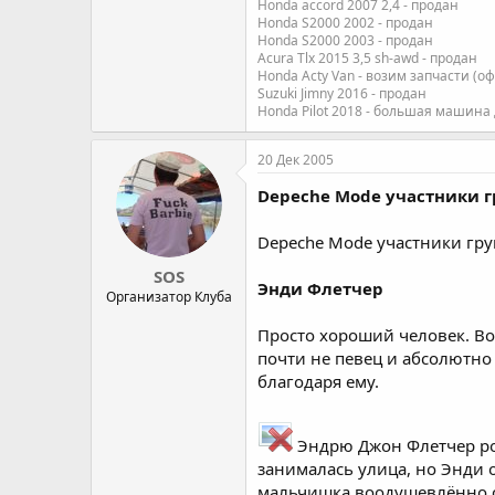
Honda accord 2007 2,4 - продан
Honda S2000 2002 - продан
Honda S2000 2003 - продан
Acura Tlx 2015 3,5 sh-awd - продан
Honda Acty Van - возим запчасти (о
Suzuki Jimny 2016 - продан
Honda Pilot 2018 - большая машина
20 Дек 2005
Depeche Mode участники г
Depeche Mode участники гру
SOS
Энди Флетчер
Организатор Клуба
Просто хороший человек. Во
почти не певец и абсолютно 
благодаря ему.
Эндрю Джон Флетчер род
занималась улица, но Энди 
мальчишка воодушевлённо ста