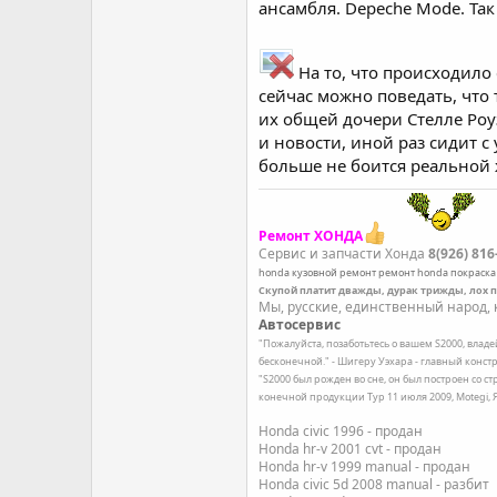
ансамбля. Depeche Mode. Так
На то, что происходило 
сейчас можно поведать, что
их общей дочери Стелле Роуз
и новости, иной раз сидит 
больше не боится реальной
Ремонт ХОНДА
Сервис и запчасти Хонда
8(926) 816
honda
кузовной ремонт
ремонт honda
покраска
Скупой платит дважды, дурак трижды, лох 
Мы, русские, единственный народ, к
Автосервис
"Пожалуйста, позаботьтесь о вашем S2000, влад
бесконечной." - Шигеру Уэхара - главный констр
"S2000 был рожден во сне, он был построен со с
конечной продукции Тур 11 июля 2009, Motegi,
Honda civic 1996 - продан
Honda hr-v 2001 cvt - продан
Honda hr-v 1999 manual - продан
Honda civic 5d 2008 manual - разбит