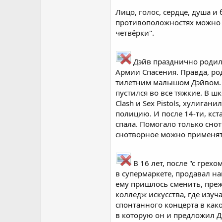
Лицо, голос, сердце, душа и
противоположностях можно 
четвёрки".
Дэйв празднично родилс
Армии Спасения. Правда, ро
тилетним малышом Дэйвом. По
пустился во все тяжкие. В ш
Clash и Sex Pistols, хулиган
полицию. И после 14-ти, кст
спала. Помогало только сно
снотворное можно применять
В 16 лет, после "с гре
в супермаркете, продавал н
ему пришлось сменить, преж
колледж искусства, где изуч
спонтанного концерта в како
в которую он и предложил Д