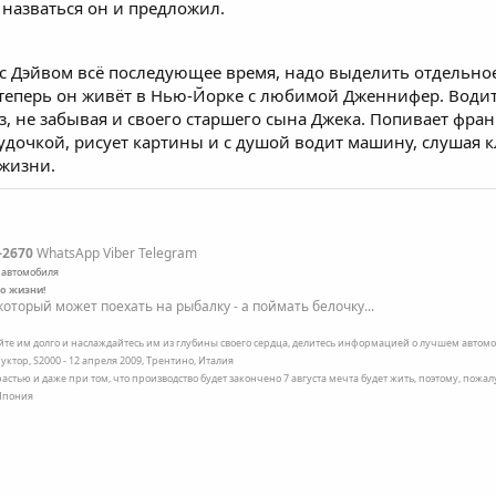
 назваться он и предложил.
с Дэйвом всё последующее время, надо выделить отдельное,
 теперь он живёт в Нью-Йорке с любимой Дженнифер. Водит
, не забывая и своего старшего сына Джека. Попивает франц
с удочкой, рисует картины и с душой водит машину, слушая
 жизни.
-2670
WhatsApp Viber Telegram
 автомобиля
по жизни!
оторый может поехать на рыбалку - а поймать белочку...
ейте им долго и наслаждайтесь им из глубины своего сердца, делитесь информацией о лучшем автомоб
уктор, S2000 - 12 апреля 2009, Трентино, Италия
трастью и даже при том, что производство будет закончено 7 августа мечта будет жить, поэтому, пожа
 Япония