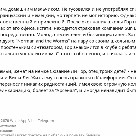
хим, домашним мальчиком. Не тусовался и не употреблял спи
ранцузский и немецкий, но терпеть не мог историю. Одна
 - ответственный и прилежный. После окончания школы Гор 
х от его офиса, кстати, находится страховая компания Sun Li
посредственно. Молод, стеснителен и безынициативен. Зато
м дуэте "Norman and the Worms" на пару со своим школьным
 простеньким синтезатором, Гор знакомится в клубе с ребя
ыкальным коллективом. С этого, собственно, и началась и
семьи, женат на немке Сюзанне Ли Гор, отец троих детей -
и и Вивы Ли. Жить ему теперь нравится в Калифорнии. Он 
е переносит никаких радиостанций, имея свою огромную ко
реинкарнацию, болеет за "Арсенал", и иногда ненавидит бы
-2670
WhatsApp Viber Telegram
 автомобиля
по жизни!
оторый может поехать на рыбалку - а поймать белочку...