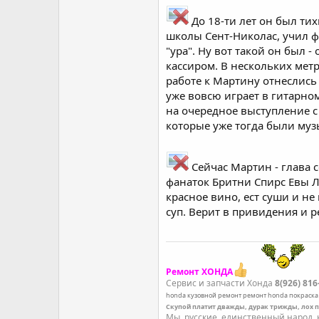
До 18-ти лет он был ти
школы Сент-Николас, учил ф
"ура". Ну вот такой он был
кассиром. В нескольких метра
работе к Мартину отнеслись 
уже вовсю играет в гитарно
на очередное выступление с
которые уже тогда были муз
Сейчас Мартин - глава 
фанаток Бритни Спирс Евы Л
красное вино, ест суши и н
суп. Верит в привидения и 
Ремонт ХОНДА
Сервис и запчасти Хонда
8(926) 816
honda
кузовной ремонт
ремонт honda
покраска
Скупой платит дважды, дурак трижды, лох 
Мы, русские, единственный народ, к