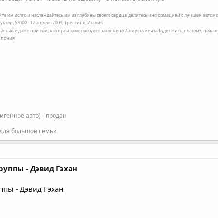
ейте им долго и наслаждайтесь им из глубины своего сердца, делитесь информацией о лучшем автомоб
уктор, S2000 - 12 апреля 2009, Трентино, Италия
трастью и даже при том, что производство будет закончено 7 августа мечта будет жить, поэтому, пожа
 Япония
фигенное авто) - продан
 для большой семьи
руппы - Дэвид Гэхан
ппы - Дэвид Гэхан