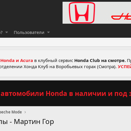
о?
Пользователи
Honda и Acura
в клубный сервис
Honda Club на смотре.
Пр
отделении Хонда Клуб на Воробьевых горах (Смотра).
УСПЕ
автомобили Honda в наличии и под з
peche Mode
пы - Мартин Гор