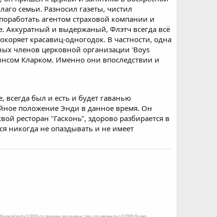
лаго семьи. Разносил газеты, чистил
поработать агентом страховой компании и
ые. Аккуратный и выдержаный, Флэтч всегда всё
покоряет красавиц-одногодок. В частности, одна
вных членов церковной организации 'Boys
Винсом Кларком. Именно они впоследствии и
 всегда был и есть и будет гаванью
ейное положение Энди в данное время. Он
вой ресторан "Гасконь", здорово разбирается в
ся никогда не опаздывать и не имеет
иле Honda S2000 со своими друзьями, так что легенда о S2000 будет