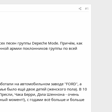
#1
сех песен группы Depeche Mode. Причём, как
ионной армии поклонников группы по всей
аботали на автомобильном заводе "FORD", а
ье было ещё двое детей (женского пола). В 10
ресли, Чака Берри, Дэла Шеннона - очень
осный момент!), с годами всё больше и больше