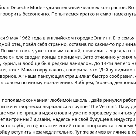
 боль Depeche Mode - удивительный человек контрастов. Вот
говорить бесконечно. Попытаемся кратко и ёмко намекнут
я 9 мая 1962 года в английском городке Эппинг. Его семья
дной отец повёл себя странно, оставив по каким-то причин
зже в семье, уже с новым главой, появились ещё два сына.
коле он еле сводил концы с концами. Зато отчаянно угонял
ил, курил, и вообще был редким вандалом. До 14-ти лет его н
ати, тоже. Мама сокрушалась, говорила, что "Дэйву видимо 
творное. А "наша панкующая страшилка" быстро сообразил, с
 совсем по иному назначению. Вобщем, "колёса, девчонки,
хом пополам-окончания" любимой школы, Дэйв ринулся рабо
апитки и творчески выражался в группе "The Vermin". Пару
де чем не пришла идея снова и уже по-хорошему заняться у
ает витринный дизайн, надеясь на своё будущее в индустри
м-то клубе, его фантастический голос понравился некоему В
эйву вступить незамедлительно. Тут же заимев влияние в ко