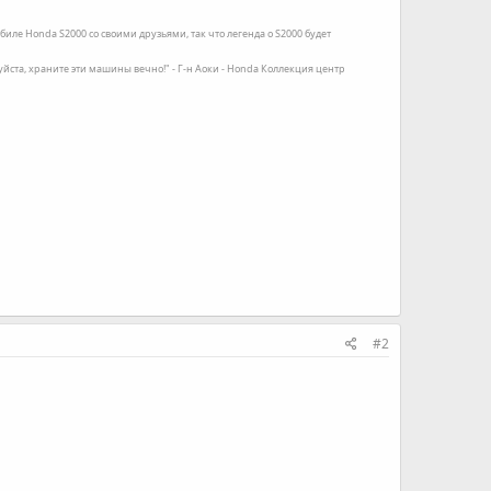
иле Honda S2000 со своими друзьями, так что легенда о S2000 будет
луйста, храните эти машины вечно!" - Г-н Аоки - Honda Коллекция центр
#2