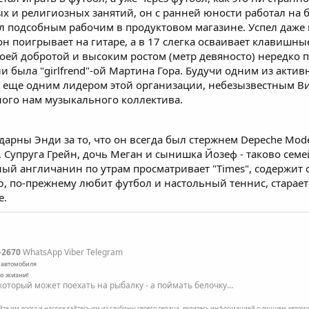
х и религиозных занятий, он с ранней юности работал на б
 подсобным рабочим в продуктовом магазине. Успел даже 
 он поигрывает на гитаре, а в 17 слегка осваивает клавишн
своей добротой и высоким ростом (метр девяносто) нередко 
ии была "girlfrend"-ой Мартина Гора. Будучи одним из акти
 с еще одним лидером этой организации, небезызвестным 
ного нам музыкального коллектива.
рны Энди за то, что он всегда был стержнем Depeche Mode,
. Супруга Грейн, дочь Меган и сынишка Йозеф - таково сем
ый англичанин по утрам просматривает "Times", содержит с
, по-прежнему любит футбол и настольный теннис, старает
е.
-2670
WhatsApp Viber Telegram
 автомобиля
по жизни!
оторый может поехать на рыбалку - а поймать белочку...
ейте им долго и наслаждайтесь им из глубины своего сердца, делитесь информацией о лучшем автомоб