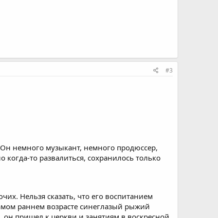
#3
 Он немного музыкант, немного продюссер,
о когда-то развалиться, сохранилось только
чих. Нельзя сказать, что его воспитанием
самом раннем возрасте синеглазый рыжий
о, он пришел к церкви и занятиям в воскресной