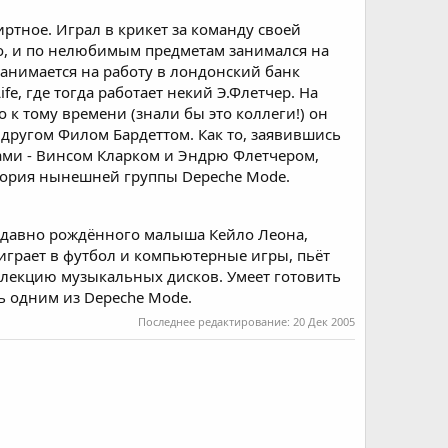
ртное. Играл в крикет за команду своей
ко, и по нелюбимым предметам занимался на
нанимается на работу в лондонский банк
fe, где тогда работает некий Э.Флетчер. На
 к тому времени (знали бы это коллеги!) он
 другом Филом Бардеттом. Как то, заявившись
тами - Винсом Кларком и Эндрю Флетчером,
стория нынешней группы Depeche Mode.
 недавно рождённого малыша Кейло Леона,
играет в футбол и компьютерные игры, пьёт
ллекцию музыкальных дисков. Умеет готовить
ть одним из Depeche Mode.
Последнее редактирование:
20 Дек 2005