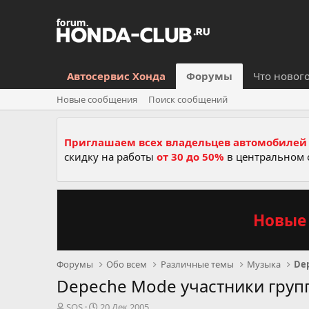
Автосервис Хонда
Форумы
Что новог
Новые сообщения
Поиск сообщений
Приглашаем всех владельцев автомобилей 
скидку на работы
от 30 до 50%
в центральном 
Новые 
Форумы
Обо всем
Различные темы
Музыка
De
Depeche Mode участники груп
А
Д
SOS
20 Дек 2005