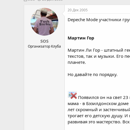
в
а
т
т
20 Дек 2005
о
а
Depeche Mode участники гру
р
н
т
а
е
ч
м
а
Мартин Гор
SOS
ы
л
а
Организатор Клуба
Мартин Ли Гор - штатный ге
текстов, так и музыки. Его
планете.
Но давайте по порядку.
Появился он на свет 23
мама - в Бэзилдонском доме
лет скромный и застенчивый
трогает его детскую душу. И
развивая это мастерство. Вс