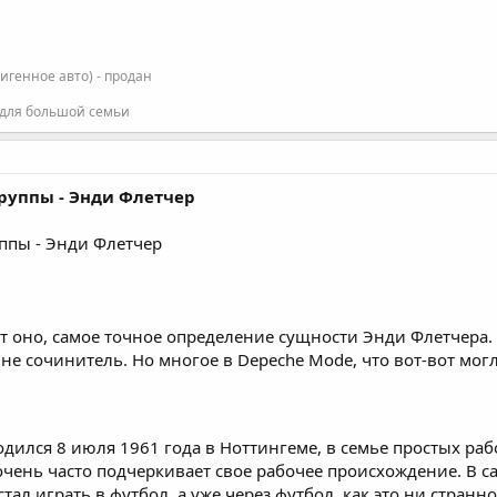
фигенное авто) - продан
 для большой семьи
руппы - Энди Флетчер
ппы - Энди Флетчер
т оно, самое точное определение сущности Энди Флетчера.
не сочинитель. Но многое в Depeche Mode, что вот-вот могл
ился 8 июля 1961 года в Ноттингеме, в семье простых рабо
очень часто подчеркивает свое рабочее происхождение. В 
л играть в футбол, а уже через футбол, как это ни странн