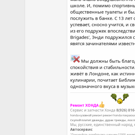
школе. И, помимо спортивны
общественные туалеты и был
послужить в банке. С 13 лет
успевает, сносно учится, и 
из его подружек впоследств
Brigades', Энди подружился
явятся зачинателями извест
Мы должны быть благода
спокойствия и стабильности
живёт в Лондоне, как истинн
кулинарии, почитает Библию
однозначного вкуса в музык
Ремонт ХОНДА
Сервис и запчасти Хонда
8(926) 816
honda
кузовной ремонт
ремонт honda
покраска
Скупой платит дважды, дурак трижды, лох 
Мы, русские, единственный народ, к
Автосервис
"Пожалуйста, позаботьтесь о вашем S2000, влад