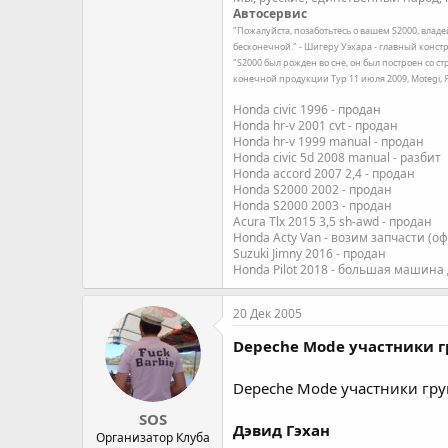
Автосервис
"Пожалуйста, позаботьтесь о вашем S2000, влад
бесконечной." - Шигеру Уэхара - главный констр
"S2000 был рожден во сне, он был построен со с
конечной продукции Тур 11 июля 2009, Motegi,
Honda civic 1996 - продан
Honda hr-v 2001 cvt - продан
Honda hr-v 1999 manual - продан
Honda civic 5d 2008 manual - разбит
Honda accord 2007 2,4 - продан
Honda S2000 2002 - продан
Honda S2000 2003 - продан
Acura Tlx 2015 3,5 sh-awd - продан
Honda Acty Van - возим запчасти (о
Suzuki Jimny 2016 - продан
Honda Pilot 2018 - большая машина
20 Дек 2005
Depeche Mode участники г
Depeche Mode участники гру
SOS
Дэвид Гэхан
Организатор Клуба