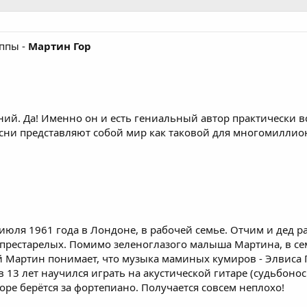
ппы -
Мартин Гор
ний. Да! Именно он и есть гениальный автор практически в
 песни представляют собой мир как таковой для многомилл
 июля 1961 года в Лондоне, в рабочей семье. Отчим и дед р
 престарелых. Помимо зеленоглазого малыша Мартина, в сем
 Мартин понимает, что музыка маминых кумиров - Элвиса П
 в 13 лет научился играть на акустической гитаре (судьбон
коре берётся за фортепиано. Получается совсем неплохо!