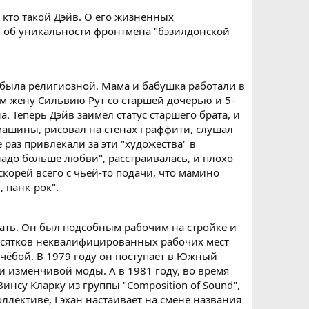
 кто такой Дэйв. О его жизненных
ь об уникальности фронтмена "бэзилдонской
 была религиозной. Мама и бабушка работали в
ам жену Сильвию Рут со старшей дочерью и 5-
 Теперь Дэйв заимел статус старшего брата, и
 машины, рисовал на стенах граффити, слушал
е раз привлекали за эти "художества" в
надо больше любви", расстраивалась, и плохо
корей всего с чьей-то подачи, что мамино
 панк-рок".
тать. Он был подсобным рабочим на стройке и
 десятков неквалифицированных рабочих мест
чёбой. В 1979 году он поступает в Южный
и изменчивой моды. А в 1981 году, во время
инсу Кларку из группы "Composition of Sound",
ллективе, Гэхан настаивает на смене названия