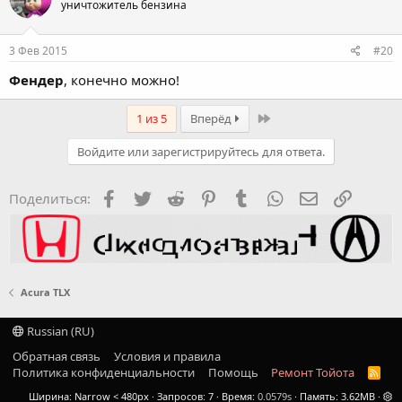
уничтожитель бензина
3 Фев 2015
#20
Фендер
, конечно можно!
Last
1 из 5
Вперёд
Войдите или зарегистрируйтесь для ответа.
Facebook
Twitter
Reddit
Pinterest
Tumblr
WhatsApp
Электронная
Ссылка
Поделиться:
Acura TLX
Russian (RU)
Обратная связь
Условия и правила
Политика конфиденциальности
Помощь
Ремонт Тойота
R
S
Ширина
Запросов
7
Время
0.0579s
Память
3.62MB
S