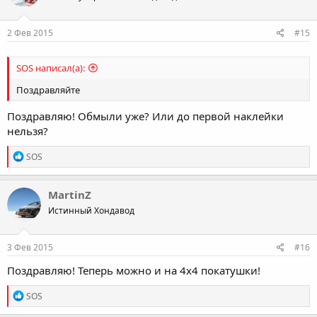
2 Фев 2015
#15
SOS написал(а):
Поздравляйте
Поздравляю! Обмыли уже? Или до первой наклейки
нельзя?
R
SOS
e
a
c
MartinZ
t
Истинный Хондавод
i
o
n
s
3 Фев 2015
#16
:
Поздравляю! Теперь можно и на 4х4 покатушки!
R
SOS
e