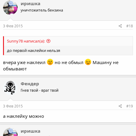
иришка
уничтожитель бензина
3 Фев 2015
#18
Sunny78 написал(а):
до первой наклейки нельзя
вчера уже наклеил
но не обмыл
Машину не
обмывают
Фендер
Гнев твой - враг твой
3 Фев 2015
#19
а наклейку можно
иришка