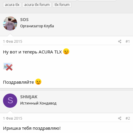
в
а
е
acura tlx
acura tlx forum
tlx forum
т
т
г
о
а
и
р
SOS
н
т
а
Организатор Клуба
е
ч
м
а
ы
л
1 Фев 2015
#1
а
Ну вот и теперь ACURA TLX
Поздравляйте
SHMJAK
S
Истинный Хондавод
1 Фев 2015
#2
Иришка тебя поздравляю!