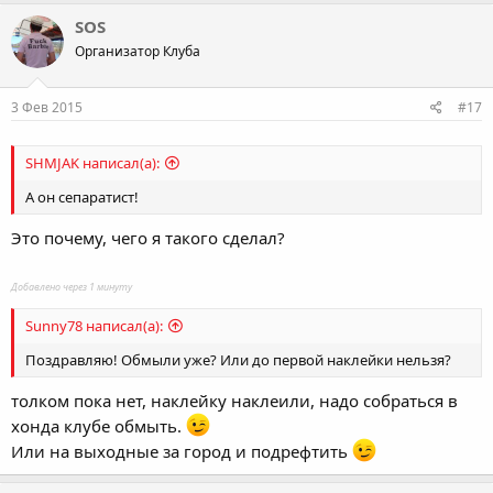
a
c
SOS
t
Организатор Клуба
i
o
n
s
3 Фев 2015
#17
:
SHMJAK написал(а):
А он сепаратист!
Это почему, чего я такого сделал?
Добавлено через 1 минуту
Sunny78 написал(а):
Поздравляю! Обмыли уже? Или до первой наклейки нельзя?
толком пока нет, наклейку наклеили, надо собраться в
хонда клубе обмыть.
Или на выходные за город и подрефтить