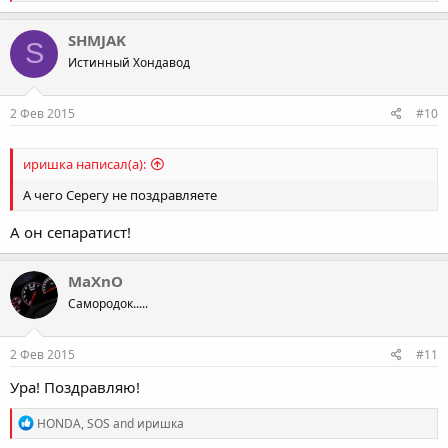
e
a
c
SHMJAK
S
t
Истинный Хондавод
i
o
n
s
2 Фев 2015
#10
:
иришка написал(а):
А чего Серегу не поздравляете
А он сепаратист!
MaXnO
Самородок.....
2 Фев 2015
#11
Ура! Поздравляю!
R
HONDA
,
SOS
and
иришка
e