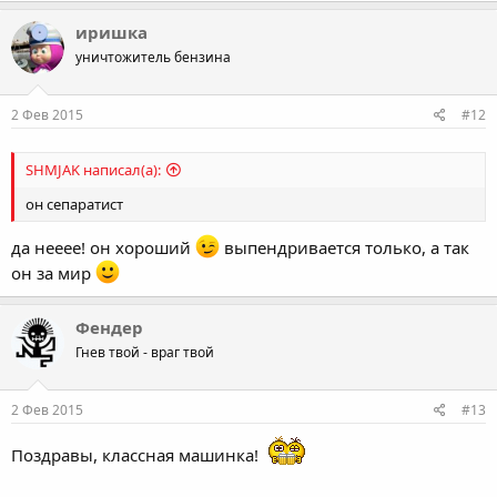
a
c
иришка
t
уничтожитель бензина
i
o
n
s
2 Фев 2015
#12
:
SHMJAK написал(а):
он сепаратист
да нееее! он хороший
выпендривается только, а так
он за мир
Фендер
Гнев твой - враг твой
2 Фев 2015
#13
Поздравы, классная машинка!