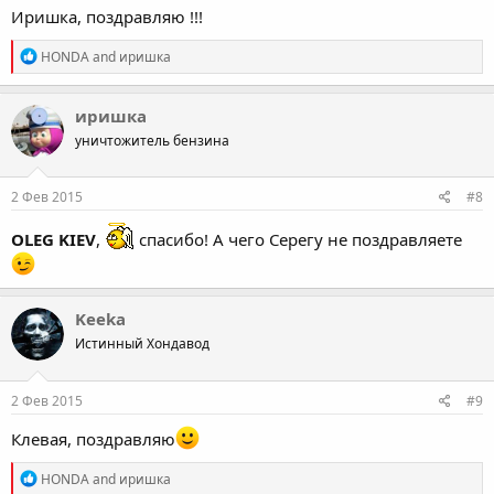
Иришка, поздравляю !!!
R
HONDA
and
иришка
e
a
c
иришка
t
уничтожитель бензина
i
o
n
s
2 Фев 2015
#8
:
OLEG KIEV
,
спасибо! А чего Серегу не поздравляете
Keeka
Истинный Хондавод
2 Фев 2015
#9
Клевая, поздравляю
R
HONDA
and
иришка