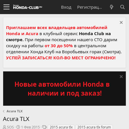
Вход
Регистрация
Приглашаем всех владельцев автомобилей
Honda и Acura
в клубный сервис
Honda Club на
смотре.
При первом посещении нашего СТО дарим
скидку на работы
от 30 до 50%
в центральном
отделении Хонда Клуб на Воробьевых горах (Смотра).
УСПЕЙ ЗАПИСАТЬСЯ! КОЛ-ВО МЕСТ ОГРАНИЧЕНО!
Новые автомобили Honda в
наличии и под заказ!
Acura TLX
Acura TLX
А
Д
Т
SOS
1 Фев 2015
2015 acura tlx
2015 acura tlx forum