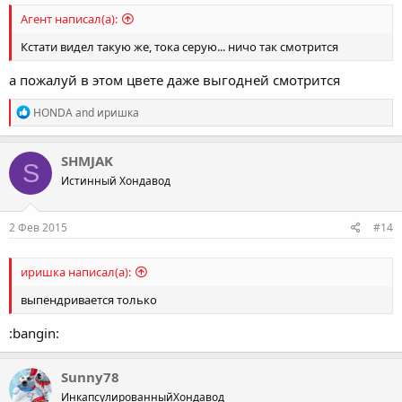
Агент написал(а):
Кстати видел такую же, тока серую... ничо так смотрится
а пожалуй в этом цвете даже выгодней смотрится
R
HONDA
and
иришка
e
a
c
SHMJAK
S
t
Истинный Хондавод
i
o
n
s
2 Фев 2015
#14
:
иришка написал(а):
выпендривается только
:bangin:
Sunny78
ИнкапсулированныйХондавод