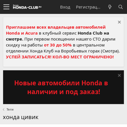
Вход
Регистрация
Приглашаем всех владельцев автомобилей
Honda и Acura
в клубный сервис
Honda Club на
смотре.
При первом посещении нашего СТО дарим
скидку на работы
от 30 до 50%
в центральном
отделении Хонда Клуб на Воробьевых горах (Смотра).
УСПЕЙ ЗАПИСАТЬСЯ! КОЛ-ВО МЕСТ ОГРАНИЧЕНО!
Новые автомобили Honda в
наличии и под заказ!
Теги
хонда цивик