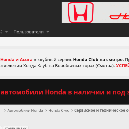
о?
Пользователи
Honda и Acura
в клубный сервис
Honda Club на смотре.
Пр
отделении Хонда Клуб на Воробьевых горах (Смотра).
УСПЕ
автомобили Honda в наличии и под з
рв
Автомобили Honda
Honda Civic
хонда цивик