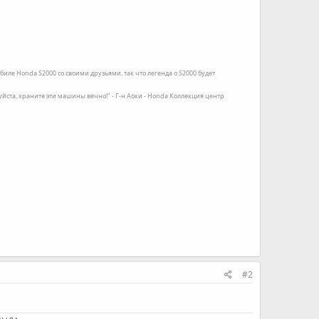
иле Honda S2000 со своими друзьями, так что легенда о S2000 будет
луйста, храните эти машины вечно!" - Г-н Аоки - Honda Коллекция центр
#2