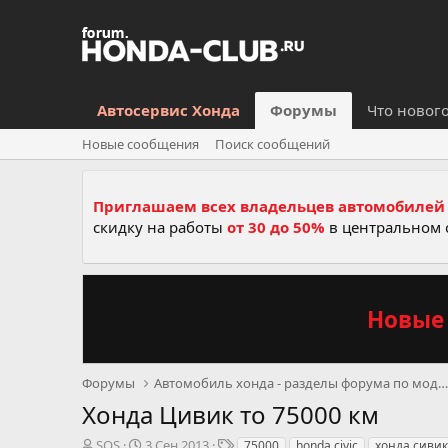
Автосервис Хонда
Форумы
Что новог
Новые сообщения
Поиск сообщений
Приглашаем всех владельцев автомобилей 
скидку на работы
от 30 до 50%
в центральном 
Новые 
Форумы
Автомобиль хонда - разделы форума по моделям, се
Хонда Цивик то 75000 км
А
Д
Т
SOS
3 Сен 2013
75000
honda civic
хонда сивик