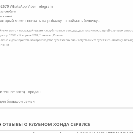
-2670
WhatsApp Viber Telegram
 автомобиля
по жизни!
оторый может поехать на рыбалку - а поймать белочку...
ейте им долго и наслаждайтесь им из глубины своего сердца, делитесь информацией о лучшем автомоб
уктор, S2000 - 12 апреля 2009, Трентино, Италия
трастью и даже при том, что производство будет закончено 7 августа мечта будет жить, поэтому, пожа
 Япония
фигенное авто) - продан
 для большой семьи
те
ОТЗЫВЫ О КЛУБНОМ ХОНДА СЕРВИСЕ