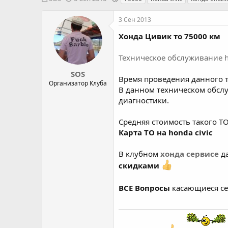
в
а
е
т
т
г
3 Сен 2013
о
а
и
р
н
Хонда Цивик то 75000 км
т
а
е
ч
Техническое обслуживание ho
м
а
ы
л
SOS
Время проведения данного 
а
Организатор Клуба
В данном техническом обсл
диагностики.
Средняя стоимость такого Т
Карта ТО на honda civic
В клубном
хонда сервисе
да
скидками
ВСЕ Вопросы
касающиеся се