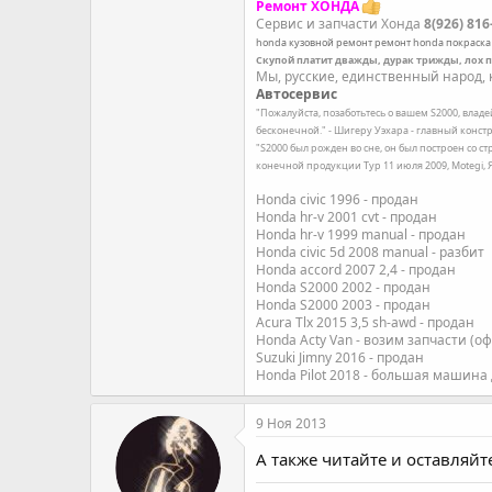
Ремонт ХОНДА
Сервис и запчасти Хонда
8(926) 816
honda
кузовной ремонт
ремонт honda
покраска
Скупой платит дважды, дурак трижды, лох 
Мы, русские, единственный народ, к
Автосервис
"Пожалуйста, позаботьтесь о вашем S2000, влад
бесконечной." - Шигеру Уэхара - главный констр
"S2000 был рожден во сне, он был построен со с
конечной продукции Тур 11 июля 2009, Motegi,
Honda civic 1996 - продан
Honda hr-v 2001 cvt - продан
Honda hr-v 1999 manual - продан
Honda civic 5d 2008 manual - разбит
Honda accord 2007 2,4 - продан
Honda S2000 2002 - продан
Honda S2000 2003 - продан
Acura Tlx 2015 3,5 sh-awd - продан
Honda Acty Van - возим запчасти (о
Suzuki Jimny 2016 - продан
Honda Pilot 2018 - большая машина
9 Ноя 2013
А также читайте и оставляй