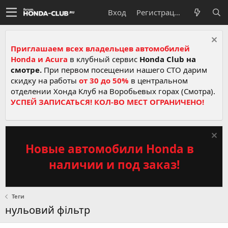
Вход
Регистрация
Приглашаем всех владельцев автомобилей
Honda и Acura
в клубный сервис
Honda Club на
смотре.
При первом посещении нашего СТО дарим
скидку на работы
от 30 до 50%
в центральном
отделении Хонда Клуб на Воробьевых горах (Смотра).
УСПЕЙ ЗАПИСАТЬСЯ! КОЛ-ВО МЕСТ ОГРАНИЧЕНО!
Новые автомобили Honda в
наличии и под заказ!
Теги
нульовий фільтр