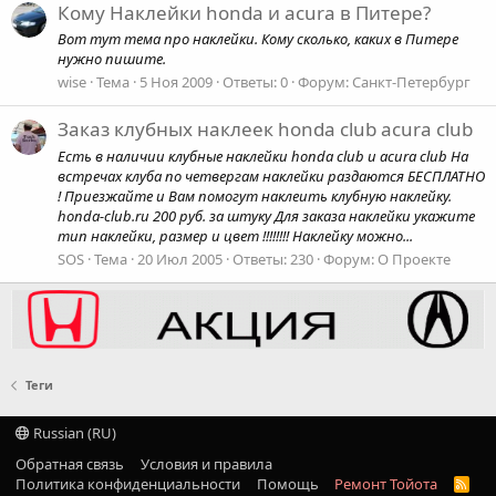
Кому Наклейки honda и acura в Питере?
Вот тут тема про наклейки. Кому сколько, каких в Питере
нужно пишите.
wise
Тема
5 Ноя 2009
Ответы: 0
Форум:
Санкт-Петербург
Заказ клубных наклеек honda club acura club
Есть в наличии клубные наклейки honda club и acura club На
встречах клуба по четвергам наклейки раздаются БЕСПЛАТНО
! Приезжайте и Вам помогут наклеить клубную наклейку.
honda-club.ru 200 руб. за штуку Для заказа наклейки укажите
тип наклейки, размер и цвет !!!!!!!! Наклейку можно...
SOS
Тема
20 Июл 2005
Ответы: 230
Форум:
О Проекте
Теги
Russian (RU)
Обратная связь
Условия и правила
Политика конфиденциальности
Помощь
Ремонт Тойота
R