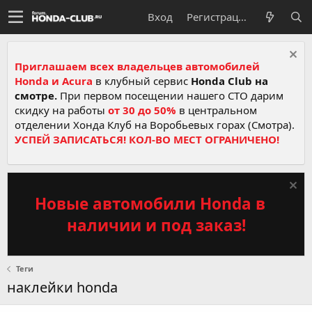
Вход
Регистрация
Приглашаем всех владельцев автомобилей
Honda и Acura
в клубный сервис
Honda Club на
смотре.
При первом посещении нашего СТО дарим
скидку на работы
от 30 до 50%
в центральном
отделении Хонда Клуб на Воробьевых горах (Смотра).
УСПЕЙ ЗАПИСАТЬСЯ! КОЛ-ВО МЕСТ ОГРАНИЧЕНО!
Новые автомобили Honda в
наличии и под заказ!
Теги
наклейки honda