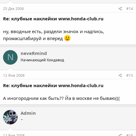
25 Дек 2006
#14
Re: клубные наклейки www.honda-club.ru
ну, вводные есть, раздели значок и надпись,
промасштабируй и вперед
neveRmind
N
Начинающий Хондавод
12 Янв 2008
#15
Re: клубные наклейки www.honda-club.ru
А иногородним как быть?? Йа в москве не бываю(((
Admin
~
12 Янв 2008
#16