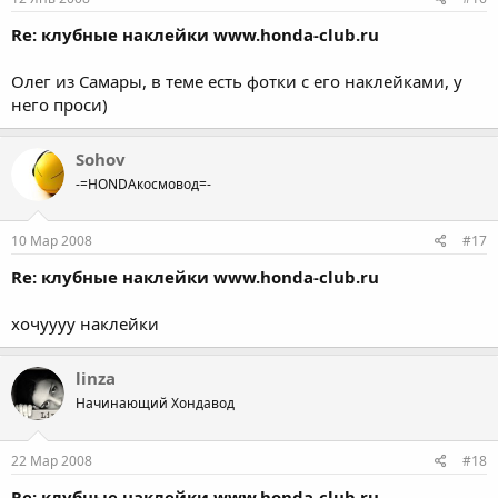
Re: клубные наклейки www.honda-club.ru
Олег из Самары, в теме есть фотки с его наклейками, у
него проси)
Sohov
-=HONDAкосмовод=-
10 Мар 2008
#17
Re: клубные наклейки www.honda-club.ru
хочуууу наклейки
linza
Начинающий Хондавод
22 Мар 2008
#18
Re: клубные наклейки www.honda-club.ru