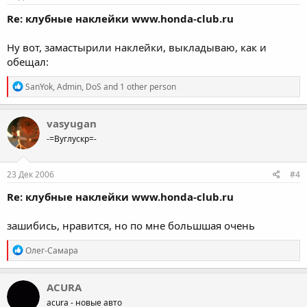
Re: клубные наклейки www.honda-club.ru
Ну вот, замастырили наклейки, выкладываю, как и
обещал:
R
SanYok
,
Admin
,
DoS
and 1 other person
e
a
c
vasyugan
t
-=Вуглускр=-
i
o
n
s
23 Дек 2006
#4
:
Re: клубные наклейки www.honda-club.ru
зашибись, нравится, но по мне большшая очень
R
Олег-Самара
e
a
c
ACURA
t
acura - новые авто
i