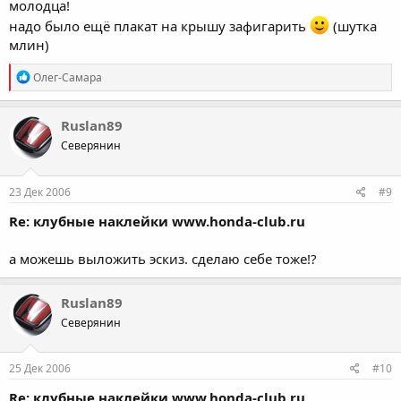
молодца!
надо было ещё плакат на крышу зафигарить
(шутка
млин)
R
Олег-Самара
e
a
c
Ruslan89
t
Северянин
i
o
n
s
23 Дек 2006
#9
:
Re: клубные наклейки www.honda-club.ru
а можешь выложить эскиз. сделаю себе тоже!?
Ruslan89
Северянин
25 Дек 2006
#10
Re: клубные наклейки www.honda-club.ru