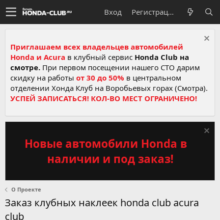
Вход
Регистрация
Приглашаем всех владельцев автомобилей
Honda и Acura
в клубный сервис
Honda Club на
смотре.
При первом посещении нашего СТО дарим
скидку на работы
от 30 до 50%
в центральном
отделении Хонда Клуб на Воробьевых горах (Смотра).
УСПЕЙ ЗАПИСАТЬСЯ! КОЛ-ВО МЕСТ ОГРАНИЧЕНО!
Новые автомобили Honda в
наличии и под заказ!
О Проекте
Заказ клубных наклеек honda club acura
club