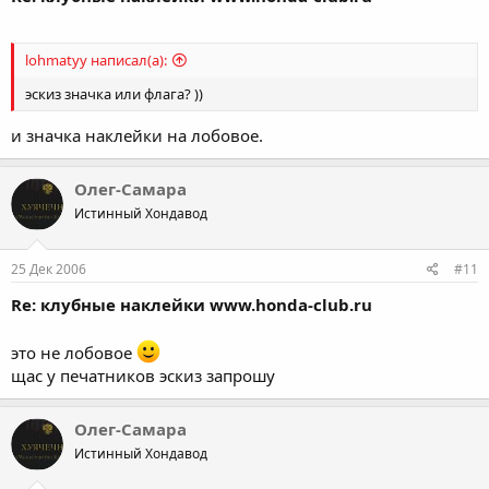
lohmatyy написал(а):
эскиз значка или флага? ))
и значка наклейки на лобовое.
Олег-Самара
Истинный Хондавод
25 Дек 2006
#11
Re: клубные наклейки www.honda-club.ru
это не лобовое
щас у печатников эскиз запрошу
Олег-Самара
Истинный Хондавод