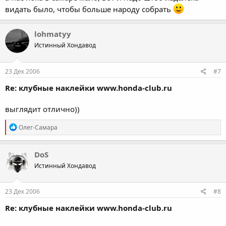
видать было, чтобы больше народу собрать
lohmatyy
Истинный Хондавод
23 Дек 2006
#7
Re: клубные наклейки www.honda-club.ru
выглядит отлично))
R
Олег-Самара
e
a
c
DoS
t
Истинный Хондавод
i
o
n
s
23 Дек 2006
#8
:
Re: клубные наклейки www.honda-club.ru