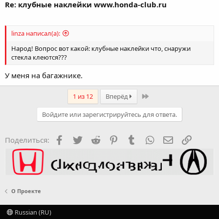
Re: клубные наклейки www.honda-club.ru
linza написал(а):
Народ! Вопрос вот какой: клубные наклейки что, снаружи
стекла клеются???
У меня на багажнике.
Last
1 из 12
Вперёд
Войдите или зарегистрируйтесь для ответа.
Facebook
Twitter
Reddit
Pinterest
Tumblr
WhatsApp
Электронная
Ссылка
Поделиться:
О Проекте
Russian (RU)