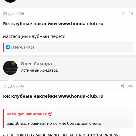
o
n
s
23 Дек 2006
#5
:
Re: клубные наклейки www.honda-club.ru
настаящий клубный перетс
R
Олег-Самара
e
a
c
Олег-Самара
t
Истинный Хондавод
i
o
n
s
23 Дек 2006
#6
:
Re: клубные наклейки www.honda-club.ru
vasyugan написал(а):
зашибись, нравится, но по мне большшая очень
а нас пока в самаре мало, вот и надо штоб издалека