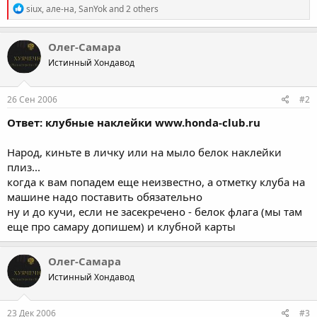
R
siux
,
але-на
,
SanYok
and 2 others
e
a
c
Олег-Самара
t
Истинный Хондавод
i
o
n
s
26 Сен 2006
#2
:
Ответ: клубные наклейки www.honda-club.ru
Народ, киньте в личку или на мыло белок наклейки
плиз...
когда к вам попадем еще неизвестно, а отметку клуба на
машине надо поставить обязательно
ну и до кучи, если не засекречено - белок флага (мы там
еще про самару допишем) и клубной карты
Олег-Самара
Истинный Хондавод
23 Дек 2006
#3