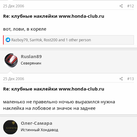
25 Дек 2006
#12
Re: клубные наклейки www.honda-club.ru
вот, лови, в кореле
R
Razboy79
,
SanYok
,
Rost200
and 1 other person
e
a
c
Ruslan89
t
Северянин
i
o
n
s
25 Дек 2006
#13
:
Re: клубные наклейки www.honda-club.ru
маленько не правельно ночью выразился нужна
наклейка на лобовое и значок на заднее
Олег-Самара
Истинный Хондавод