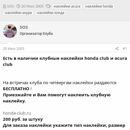
А
Д
Т
SOS
20 Июл 2005
наклейки acura
наклейки honda
в
а
е
наклейки акура
наклейки хонда
т
т
г
о
а
и
р
SOS
н
т
а
Организатор Клуба
е
ч
м
а
ы
л
20 Июл 2005
#1
а
Есть в наличии клубные наклейки honda club и acura
club
На встречах клуба по четвергам наклейки раздаются
БЕСПЛАТНО
!
Приезжайте и Вам помогут наклеить клубную
наклейку.
honda-club.ru
200 руб. за штуку
Для заказа наклейки укажите тип наклейки, размер