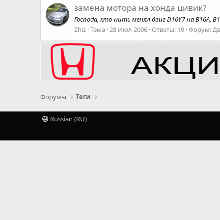
замена мотора на хонда цивик?
Господа, кто-нить менял двиг D16Y7 на B16A, B
Zhiz
Тема
28 Июл 2006
Ответы: 19
Форум:
Дв
Форумы
Теги
Russian (RU)