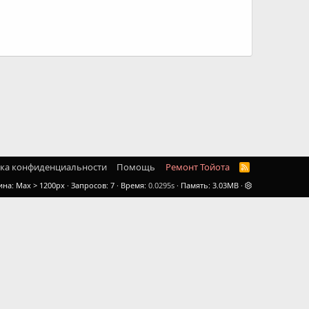
ка конфиденциальности
Помощь
Ремонт Тойота
R
S
ина
Запросов
7
Время
0.0295s
Память
3.03MB
S