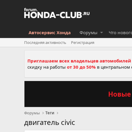
Автосервис Хонда
Форумы
Что новог
Последняя активность
Регистрация
Приглашаем всех владельцев автомобилей 
скидку на работы
от 30 до 50%
в центральном 
Новые 
Форумы
Теги
двигатель civic