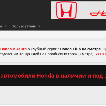
о?
Пользователи
Honda и Acura
в клубный сервис
Honda Club на смотре.
Пр
отделении Хонда Клуб на Воробьевых горах (Смотра).
УСПЕ
автомобили Honda в наличии и под з