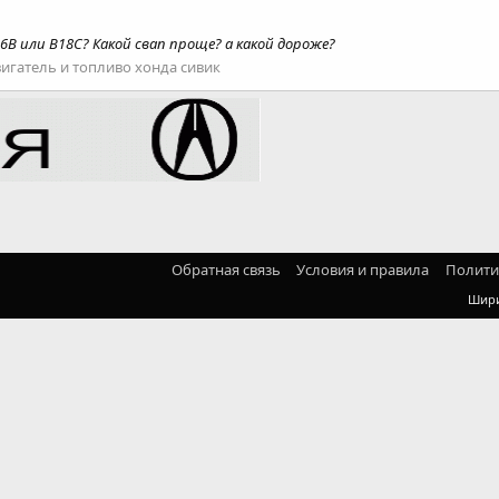
16B или B18C? Какой свап проще? а какой дороже?
игатель и топливо хонда сивик
Обратная связь
Условия и правила
Полити
Шир