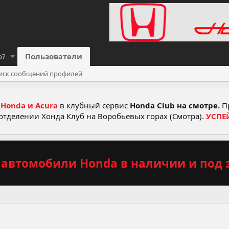
о?
Пользователи
иск сообщений профилей
Honda и Acura
в клубный сервис
Honda Club на смотре.
Пр
отделении Хонда Клуб на Воробьевых горах (Смотра).
УСПЕ
автомобили Honda в наличии и под з