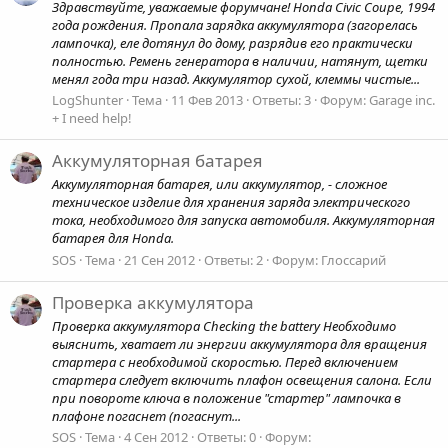
Здравствуйте, уважаемые форумчане! Honda Civic Coupe, 1994
года рождения. Пропала зарядка аккумулятора (загорелась
лампочка), еле дотянул до дому, разрядив его практически
полностью. Ремень генератора в наличии, натянут, щетки
менял года три назад. Аккумулятор сухой, клеммы чистые...
LogShunter
Тема
11 Фев 2013
Ответы: 3
Форум:
Garage inc.
+ I need help!
Аккумуляторная батарея
Аккумуляторная батарея, или аккумулятор, - сложное
техническое изделие для хранения заряда электрического
тока, необходимого для запуска автомобиля. Аккумуляторная
батарея для Honda.
SOS
Тема
21 Сен 2012
Ответы: 2
Форум:
Глоссарий
Проверка аккумулятора
Проверка аккумулятора Checking the battery Необходимо
выяснить, хватает ли энергии аккумулятора для вращения
стартера с необходимой скоростью. Перед включением
стартера следует включить плафон освещения салона. Если
при повороте ключа в положение "стартер" лампочка в
плафоне погаснет (погаснут...
SOS
Тема
4 Сен 2012
Ответы: 0
Форум: