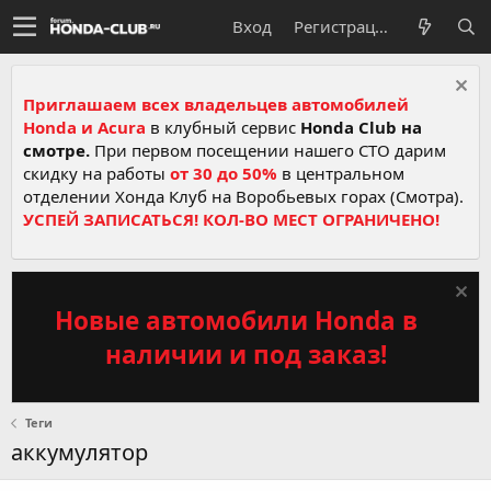
Вход
Регистрация
Приглашаем всех владельцев автомобилей
Honda и Acura
в клубный сервис
Honda Club на
смотре.
При первом посещении нашего СТО дарим
скидку на работы
от 30 до 50%
в центральном
отделении Хонда Клуб на Воробьевых горах (Смотра).
УСПЕЙ ЗАПИСАТЬСЯ! КОЛ-ВО МЕСТ ОГРАНИЧЕНО!
Новые автомобили Honda в
наличии и под заказ!
Теги
аккумулятор