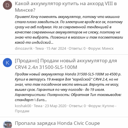
Какой аккумулятор купить на аккорд VIII в
D
Минске?
Привет! Хочу поменять аккумулятор, потому что машина
стала плохо заводиться. По электрике вроде все ок, поэтому
сразу на акб подумал. Но за современной тенденцией в
качестве современных аккумуляторов не слежу, поэтому не
знаю что выбрать. Позвонил в магазин и там посоветовали
какой-то индийский...
dinozavrik
Тема
15 Авг 2024
Ответы: 0
Форум:
Минск
[Продано] Продам новый аккумулятор для
K
CRV4 2.4л 31500-SL5-100M
Продам новый аккумулятор Honda 31500-SL5-100M за 4500 р.
Купил в авторусь 19 января для "корейской" CRV4 2.4, но не
знал, что там посадочное место меньше. Вернуть не могу,
вышел срок. Гарантия по чеку полгода - до 19 июля.
Характеристики: Полярность: Обратная Тип токовыводов:
стандарт \ Euro...
koshak00
Тема
23 Мар 2020
Ответы: 0
Форум:
Куплю -
Продам
Пропала зарядка Honda Civic Coupe