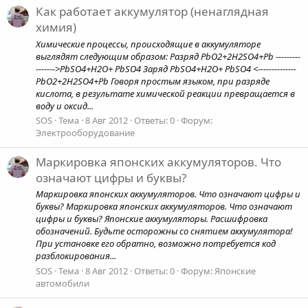
Как работает аккумулятор (ненаглядная
химия)
Химические процессы, происходящие в аккумуляторе
выглядят следующим образом: Разряд PbO2+2H2SO4+Pb ---------
------->PbSO4+H2O+ PbSO4 Заряд PbSO4+H2O+ PbSO4 <--------------
PbO2+2H2SO4+Pb Говоря простым языком, при разряде
кислота, в результате химической реакции превращается в
воду и оксид...
SOS
Тема
8 Авг 2012
Ответы: 0
Форум:
Электрооборудование
Маркировка японских аккумуляторов. Что
означают цифры и буквы?
Маркировка японских аккумуляторов. Что означают цифры и
буквы? Маркировка японских аккумуляторов. Что означают
цифры и буквы? Японские аккумуляторы. Расшифровка
обозначений. Будьте осторожны со снятием аккумулятора!
При установке его обратно, возможно потребуется код
разблокирования...
SOS
Тема
8 Авг 2012
Ответы: 0
Форум:
Японские
автомобили