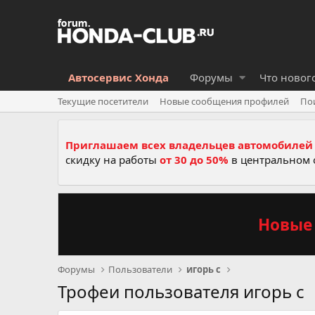
Автосервис Хонда
Форумы
Что новог
Текущие посетители
Новые сообщения профилей
По
Приглашаем всех владельцев автомобилей 
скидку на работы
от 30 до 50%
в центральном 
Новые 
Форумы
Пользователи
игорь с
Трофеи пользователя игорь с