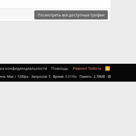
Посмотреть все доступные трофеи
ка конфиденциальности
Помощь
Ремонт Тойота
R
S
ина
Запросов
5
Время
0.0156s
Память
2.78MB
S