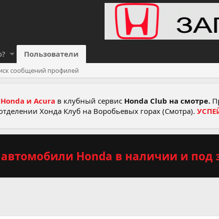
о?
Пользователи
иск сообщений профилей
Honda и Acura
в клубный сервис
Honda Club на смотре.
Пр
отделении Хонда Клуб на Воробьевых горах (Смотра).
УСПЕ
автомобили Honda в наличии и под з