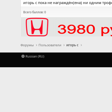
игорь с пока не награждён(ена) ни одним троф
Всего баллов: 0
Форумы
Пользователи
игорь с
Russian (RU)