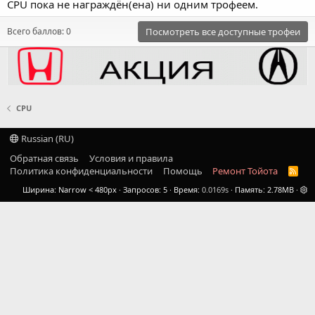
CPU пока не награждён(ена) ни одним трофеем.
Всего баллов: 0
Посмотреть все доступные трофеи
CPU
Russian (RU)
Обратная связь
Условия и правила
Политика конфиденциальности
Помощь
Ремонт Тойота
R
S
Ширина
Запросов
5
Время
0.0169s
Память
2.78MB
S