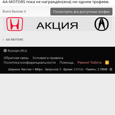
AA-MOTORS пока не награждён(ена) ни одним трофеем.
Всего баллов: 0
Посмотреть все доступные трофеи
AA-MOTORS
Russian (RU)
Обратная связь
Условия и правила
Политика конфиденциальности
Помощь
Ремонт Тойота
R
S
Ширина
Запросов
5
Время
0.0152s
Память
2.78MB
S