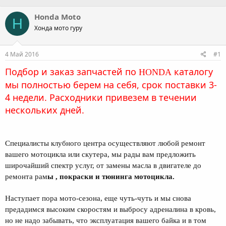
в
а
т
т
Honda Moto
H
о
а
Хонда мото гуру
р
н
т
а
е
ч
4 Май 2016
#1
м
а
ы
л
Подбор и заказ запчастей по
каталогу
HONDA
а
мы полностью берем на себя, срок поставки 3-
4 недели. Расходники привезем в течении
нескольких дней.
Специалисты клубного центра осуществляют любой ремонт
вашего мотоцикла или скутера, мы рады вам предложить
широчайший спектр услуг, от замены масла в двигателе до
ремонта рам
ы , покраски и тюнинга мотоцикла.
Наступает пора мото-сезона, еще чуть-чуть и мы снова
предадимся высоким скоростям и выбросу адреналина в кровь,
но не надо забывать, что эксплуатация вашего байка и в том