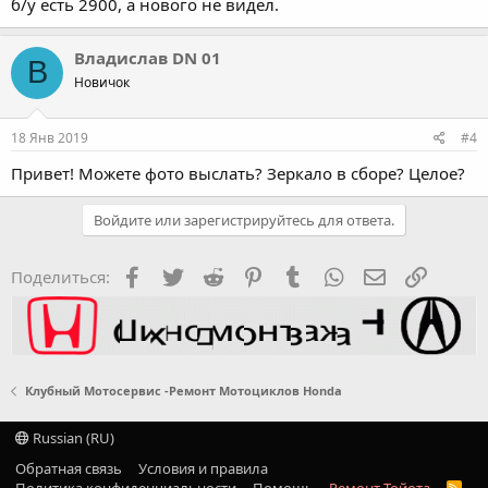
б/у есть 2900, а нового не видел.
Владислав DN 01
В
Новичок
18 Янв 2019
#4
Привет! Можете фото выслать? Зеркало в сборе? Целое?
Войдите или зарегистрируйтесь для ответа.
Facebook
Twitter
Reddit
Pinterest
Tumblr
WhatsApp
Электронная
Ссылка
Поделиться:
Клубный Мотосервис -Ремонт Мотоциклов Honda
Russian (RU)
Обратная связь
Условия и правила
Политика конфиденциальности
Помощь
Ремонт Тойота
R