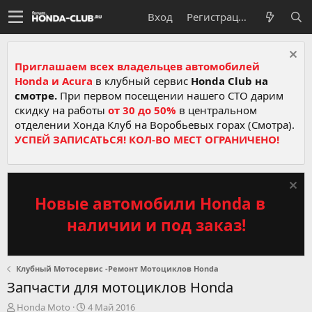
Вход
Регистрация
Приглашаем всех владельцев автомобилей
Honda и Acura
в клубный сервис
Honda Club на
смотре.
При первом посещении нашего СТО дарим
скидку на работы
от 30 до 50%
в центральном
отделении Хонда Клуб на Воробьевых горах (Смотра).
УСПЕЙ ЗАПИСАТЬСЯ! КОЛ-ВО МЕСТ ОГРАНИЧЕНО!
Новые автомобили Honda в
наличии и под заказ!
Клубный Мотосервис -Ремонт Мотоциклов Honda
Запчасти для мотоциклов Honda
А
Д
Honda Moto
4 Май 2016