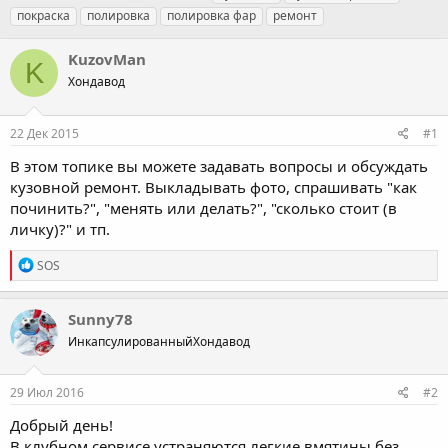
в
а
е
покраска
полировка
полировка фар
ремонт
т
т
г
о
а
и
KuzovMan
р
н
K
т
Хондавод
а
е
ч
м
а
22 Дек 2015
#1
ы
л
а
В этом топике вы можете задавать вопросы и обсуждать
кузовной ремонт. Выкладывать фото, спрашивать "как
починить?", "менять или делать?", "сколько стоит (в
личку)?" и тп.
R
SOS
e
a
c
Sunny78
t
ИнкапсулированныйХондавод
i
o
n
s
29 Июл 2016
#2
:
Добрый день!
В клубном сервисе устраняются легкие вмятины без