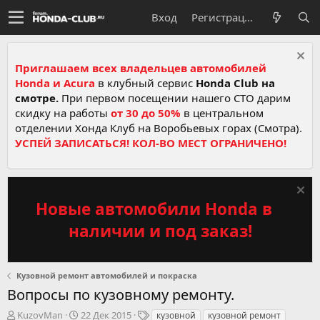
Вход
Регистрация
Приглашаем всех владельцев автомобилей
Honda и Acura
в клубный сервис
Honda Club на
смотре.
При первом посещении нашего СТО дарим
скидку на работы
от 30 до 50%
в центральном
отделении Хонда Клуб на Воробьевых горах (Смотра).
УСПЕЙ ЗАПИСАТЬСЯ! КОЛ-ВО МЕСТ ОГРАНИЧЕНО!
Новые автомобили Honda в
наличии и под заказ!
Кузовной ремонт автомобилей и покраска
Вопросы по кузовному ремонту.
А
Д
Т
KuzovMan
22 Дек 2015
кузовной
кузовной ремонт