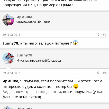
повреждения ЛКП, например от града?
иришка
уничтожитель бензина
29 Июл 2016
#3
Sunny78
, а ты чего, телефон потерял ?
Sunny78
ИнкапсулированныйХондавод
29 Июл 2016
#4
иришка
, Я подумал, если положительный ответ - всем
интересно будет, а коли нет - потер бы
Видео посмотрел в конце статьи
, вот и подумал... (у нас
флеш не вставляется)
иришка