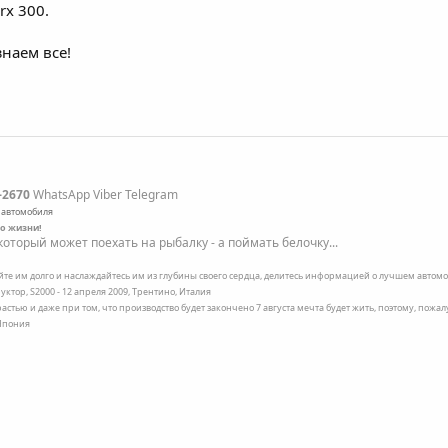
rx 300.
наем все!
-2670
WhatsApp Viber Telegram
 автомобиля
по жизни!
оторый может поехать на рыбалку - а поймать белочку...
ейте им долго и наслаждайтесь им из глубины своего сердца, делитесь информацией о лучшем автомоб
уктор, S2000 - 12 апреля 2009, Трентино, Италия
трастью и даже при том, что производство будет закончено 7 августа мечта будет жить, поэтому, пожа
 Япония