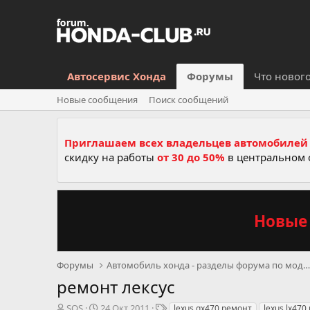
Автосервис Хонда
Форумы
Что новог
Новые сообщения
Поиск сообщений
Приглашаем всех владельцев автомобилей 
скидку на работы
от 30 до 50%
в центральном 
Новые 
Форумы
Автомобиль хонда - разделы форума по моделям, се
ремонт лексус
А
Д
Т
SOS
24 Окт 2011
lexus gx470 ремонт
lexus lx470