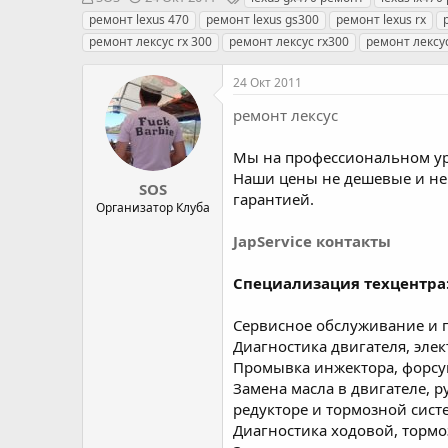
в
а
е
ремонт lexus 470
ремонт lexus gs300
ремонт lexus rx
т
т
г
ремонт лексус rx 300
ремонт лексус rx300
ремонт лексус
о
а
и
р
н
24 Окт 2011
т
а
е
ч
ремонт лексус
м
а
ы
л
Мы на профессиональном у
а
Наши цены не дешевые и не 
SOS
гарантией.
Организатор Клуба
JapService контакты
Специализация техцентра
Сервисное обслуживание и 
Диагностика двигателя, эле
Промывка инжектора, форсун
Замена масла в двигателе, 
редукторе и тормозной сист
Диагностика ходовой, тормо