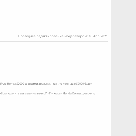
Последнее редактирование модератором:
10 Апр 2021
иле Honda S2000 со своими друзьями, так что легенда о S2000 будет
луйста, храните эти машины вечно!" - Г-н Аоки - Honda Коллекция центр