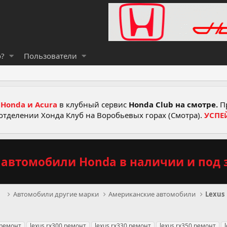
о?
Пользователи
Honda и Acura
в клубный сервис
Honda Club на смотре.
Пр
отделении Хонда Клуб на Воробьевых горах (Смотра).
УСПЕ
автомобили Honda в наличии и под з
рв
Автомобили другие марки
Американские автомобили
Lexus
 ремонт
lexus rx300 ремонт
lexus rx330 ремонт
lexus rx350 ремонт