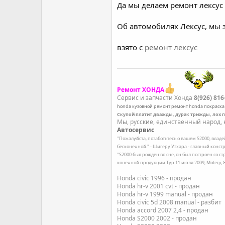
Да мы делаем ремонт лексус 
Об автомобилях Лексус, мы з
взято с
ремонт лексус
Ремонт ХОНДА
Сервис и запчасти Хонда
8(926) 816
honda
кузовной ремонт
ремонт honda
покраска
Скупой платит дважды, дурак трижды, лох 
Мы, русские, единственный народ, к
Автосервис
"Пожалуйста, позаботьтесь о вашем S2000, влад
бесконечной." - Шигеру Уэхара - главный констр
"S2000 был рожден во сне, он был построен со с
конечной продукции Тур 11 июля 2009, Motegi,
Honda civic 1996 - продан
Honda hr-v 2001 cvt - продан
Honda hr-v 1999 manual - продан
Honda civic 5d 2008 manual - разбит
Honda accord 2007 2,4 - продан
Honda S2000 2002 - продан