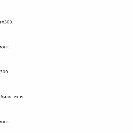
rx300.
монт.
300.
биля lexus.
монт.