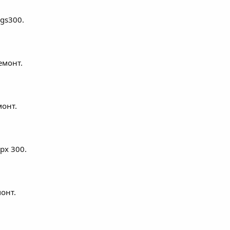
gs300.
емонт.
монт.
рх 300.
монт.