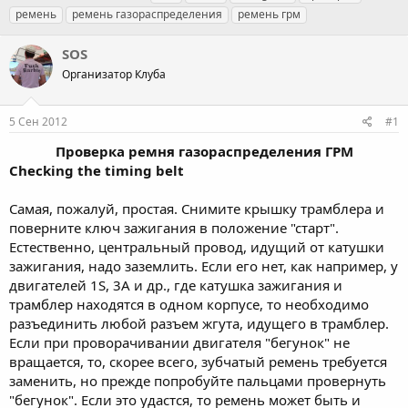
в
а
е
ремень
ремень газораспределения
ремень грм
т
т
г
о
а
и
SOS
р
н
т
Организатор Клуба
а
е
ч
м
а
5 Сен 2012
#1
ы
л
а
Проверка ремня газораспределения ГРМ​
Checking the timing belt
Самая, пожалуй, простая. Снимите крышку трамблера и
поверните ключ зажигания в положение "старт".
Естественно, центральный провод, идущий от катушки
зажигания, надо заземлить. Если его нет, как например, у
двигателей 1S, 3A и др., где катушка зажигания и
трамблер находятся в одном корпусе, то необходимо
разъединить любой разъем жгута, идущего в трамблер.
Если при проворачивании двигателя "бегунок" не
вращается, то, скорее всего, зубчатый ремень требуется
заменить, но прежде попробуйте пальцами провернуть
"бегунок". Если это удастся, то ремень может быть и