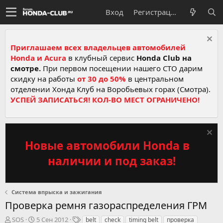
Вход
Регистрация
Приглашаем всех владельцев автомобилей
Honda и Acura
в клубный сервис
Honda Club на
смотре.
При первом посещении нашего СТО дарим
скидку на работы
от 30 до 50%
в центральном
отделении Хонда Клуб на Воробьевых горах (Смотра).
УСПЕЙ ЗАПИСАТЬСЯ! КОЛ-ВО МЕСТ ОГРАНИЧЕНО!
Новые автомобили Honda в
наличии и под заказ!
Система впрыска и зажигания
Проверка ремня газораспределения ГРМ
А
Д
Т
SOS
5 Сен 2012
belt
check
timing belt
проверка