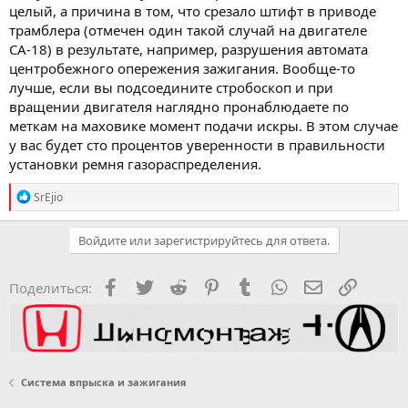
целый, а причина в том, что срезало штифт в приводе
трамблера (отмечен один такой случай на двигателе
СА-18) в результате, например, разрушения автомата
центробежного опережения зажигания. Вообще-то
лучше, если вы подсоедините стробоскоп и при
вращении двигателя наглядно пронаблюдаете по
меткам на маховике момент подачи искры. В этом случае
у вас будет сто процентов уверенности в правильности
установки ремня газораспределения.
R
SrEjio
e
a
c
Войдите или зарегистрируйтесь для ответа.
t
i
o
Facebook
Twitter
Reddit
Pinterest
Tumblr
WhatsApp
Электронная
Ссылка
Поделиться:
n
s
:
Система впрыска и зажигания