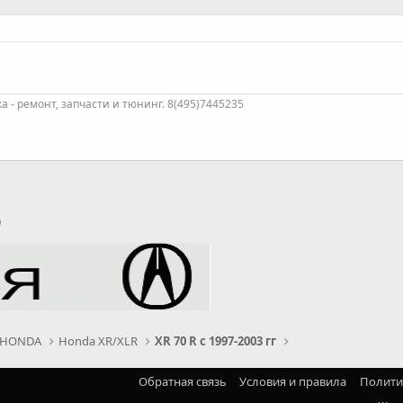
 - ремонт, запчасти и тюнинг. 8(495)7445235
p
тронная почта
Ссылка
 HONDA
Honda XR/XLR
XR 70 R с 1997-2003 гг
Обратная связь
Условия и правила
Полити