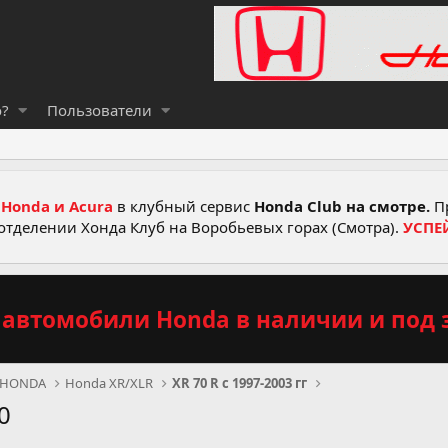
о?
Пользователи
Honda и Acura
в клубный сервис
Honda Club на смотре.
Пр
отделении Хонда Клуб на Воробьевых горах (Смотра).
УСПЕ
автомобили Honda в наличии и под з
 HONDA
Honda XR/XLR
XR 70 R с 1997-2003 гг
0