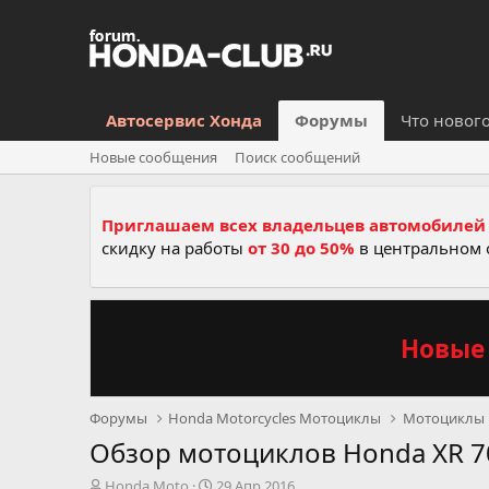
Автосервис Хонда
Форумы
Что новог
Новые сообщения
Поиск сообщений
Приглашаем всех владельцев автомобилей 
скидку на работы
от 30 до 50%
в центральном 
Новые 
Форумы
Honda Motorcycles Мотоциклы
Мотоциклы
Обзор мотоциклов Honda XR 7
А
Д
Honda Moto
29 Апр 2016