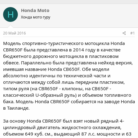
в
а
т
т
Honda Moto
H
о
а
Хонда мото гуру
р
н
т
а
е
ч
20 Май 2016
#1
м
а
ы
л
Модель спортивно-туристического мотоцикла Honda
а
CBR650F была представлена в 2014 году в качестве
бюджетного дорожного мотоцикла в пластиковом
обвесе. Параллельно была представлена нейкед-версия,
имевшая название Honda CB650F. Обе модели
абсолютно идентичны по технической части и
отличаются между собой лишь передним пластиком,
типом руля (на CBR650F - клипоны, на CB650F -
классический U-образный руль) и объемом топливного
бака. Модель Honda CBR650F собирается на заводе Honda
в Таиланде.
За основу Honda CBR650F был взят новый рядный 4-
цилиндровый двигатель жидкостного охлаждения,
объемом 649 куб. см., выдающий 87 л.с. мощности и 63