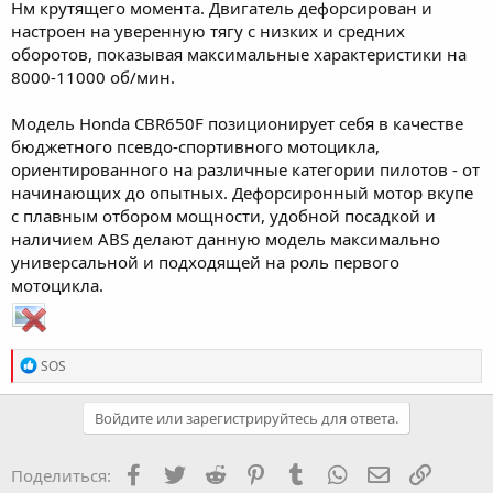
Нм крутящего момента. Двигатель дефорсирован и
настроен на уверенную тягу с низких и средних
оборотов, показывая максимальные характеристики на
8000-11000 об/мин.
Модель Honda CBR650F позиционирует себя в качестве
бюджетного псевдо-спортивного мотоцикла,
ориентированного на различные категории пилотов - от
начинающих до опытных. Дефорсиронный мотор вкупе
с плавным отбором мощности, удобной посадкой и
наличием ABS делают данную модель максимально
универсальной и подходящей на роль первого
мотоцикла.
R
SOS
e
a
c
Войдите или зарегистрируйтесь для ответа.
t
i
o
Facebook
Twitter
Reddit
Pinterest
Tumblr
WhatsApp
Электронная
Ссылка
Поделиться:
n