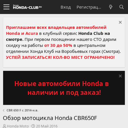
Вход
Регистрация
Приглашаем всех владельцев автомобилей
Honda и Acura
в клубный сервис
Honda Club на
смотре.
При первом посещении нашего СТО дарим
скидку на работы
от 30 до 50%
в центральном
отделении Хонда Клуб на Воробьевых горах (Смотра).
УСПЕЙ ЗАПИСАТЬСЯ! КОЛ-ВО МЕСТ ОГРАНИЧЕНО!
Новые автомобили Honda в
наличии и под заказ!
CBR 650 F c 2014-н.в.
Обзор мотоцикла Honda CBR650F
А
Д
Honda Moto
20 Май 2016