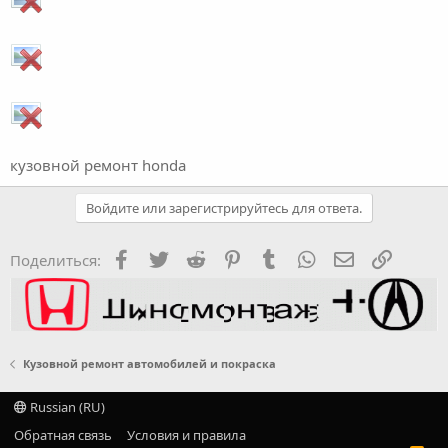
кузовной ремонт honda
Войдите или зарегистрируйтесь для ответа.
Facebook
Twitter
Reddit
Pinterest
Tumblr
WhatsApp
Электронная
Ссылка
Поделиться:
Кузовной ремонт автомобилей и покраска
Russian (RU)
Обратная связь
Условия и правила