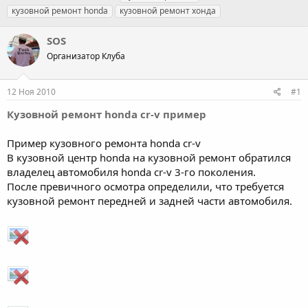
в
а
е
кузовной ремонт honda
кузовной ремонт хонда
т
т
г
о
а
и
SOS
р
н
т
Организатор Клуба
а
е
ч
м
а
12 Ноя 2010
#1
ы
л
а
Кузовной ремонт honda cr-v пример
Пример кузовного ремонта honda cr-v
В кузовной центр honda на кузовной ремонт обратился
владелец автомобиля honda cr-v 3-го поколения.
После превичного осмотра определили, что требуется
кузовной ремонт передней и задней части автомобиля.