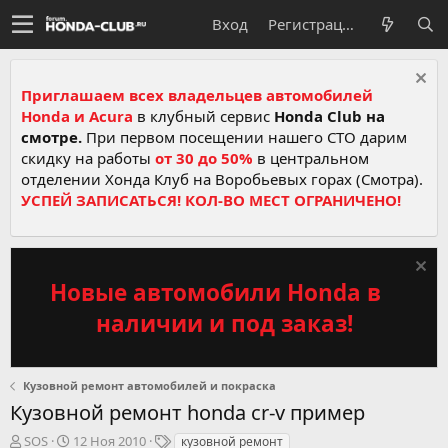
Вход
Регистрация
Приглашаем всех владельцев автомобилей
Honda и Acura
в клубный сервис
Honda Club на
смотре.
При первом посещении нашего СТО дарим
скидку на работы
от 30 до 50%
в центральном
отделении Хонда Клуб на Воробьевых горах (Смотра).
УСПЕЙ ЗАПИСАТЬСЯ! КОЛ-ВО МЕСТ ОГРАНИЧЕНО!
Новые автомобили Honda в
наличии и под заказ!
Кузовной ремонт автомобилей и покраска
Кузовной ремонт honda cr-v пример
А
Д
Т
SOS
12 Ноя 2010
кузовной ремонт