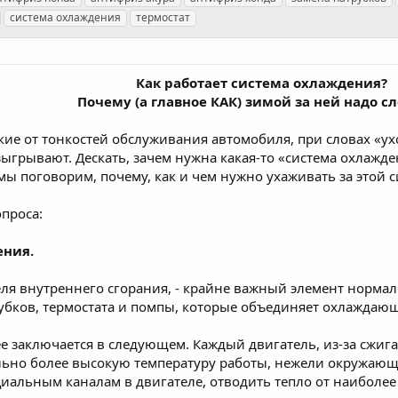
система охлаждения
термостат
Как работает система охлаждения?
Почему (а главное КАК) зимой за ней надо сл
ие от тонкостей обслуживания автомобиля, при словах «ух
зыгрывают. Дескать, зачем нужна какая-то «система охлаждени
мы поговорим, почему, как и чем нужно ухаживать за этой с
опроса:
ения.
ля внутреннего сгорания, - крайне важный элемент нормаль
убков, термостата и помпы, которые объединяет охлаждающ
е заключается в следующем. Каждый двигатель, из-за сжиг
ельно более высокую температуру работы, нежели окружающ
циальным каналам в двигателе, отводить тепло от наиболее