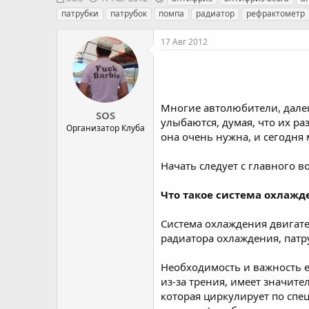
в
а
е
патрубки
патрубок
помпа
радиатор
рефрактометр
т
т
г
о
а
и
17 Авг 2012
р
н
т
а
е
ч
м
а
ы
л
Многие автолюбители, далек
а
SOS
улыбаются, думая, что их ра
Организатор Клуба
она очень нужна, и сегодня 
Начать следует с главного в
Что такое система охлажд
Система охлаждения двигате
радиатора охлаждения, патр
Необходимость и важность е
из-за трения, имеет значит
которая циркулирует по спе