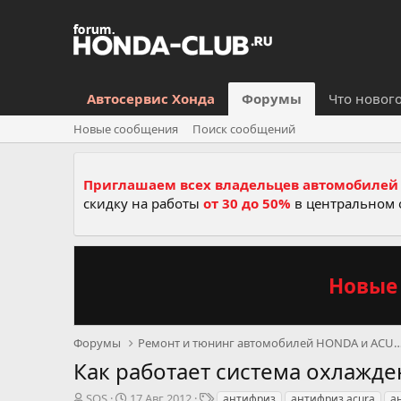
Автосервис Хонда
Форумы
Что новог
Новые сообщения
Поиск сообщений
Приглашаем всех владельцев автомобилей 
скидку на работы
от 30 до 50%
в центральном 
Новые 
Форумы
Ремонт и тюнинг автомобилей HON
Как работает система охлажде
А
Д
Т
SOS
17 Авг 2012
антифриз
антифриз acura
а