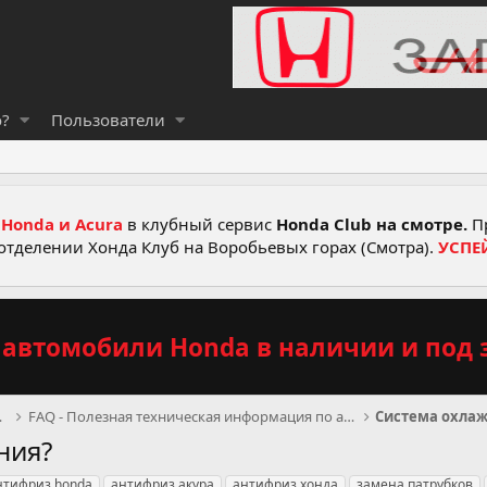
о?
Пользователи
Honda и Acura
в клубный сервис
Honda Club на смотре.
Пр
отделении Хонда Клуб на Воробьевых горах (Смотра).
УСПЕ
автомобили Honda в наличии и под з
DA и ACURA
FAQ - Полезная техническая информация по автомобил
Система охла
ния?
нтифриз honda
антифриз акура
антифриз хонда
замена патрубков