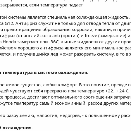
закрывается, если температура падает.
ой системы является специальная охлаждающая жидкость, - 
а G12. Антифриз служит не только для отвода тепла от двиг
ля предотвращения образования коррозии, накипи, и прочих
тифриз (от английского anti (против) и freeze (замерзание)
 Honda замерзает при -36C, а иные жидкости от других пр
ойством хорошего антифриза является его минимальное рас
ется, и получившийся лед может разорвать систему, в то вр
я температура в системе охлаждения.
ое живое существо, любит комфорт. В это понятие, прежде 
ей чувствуют себя прекрасно при температуре +22...+24 C, 
 все процессы, достигают оптимального соотношения затрач
ежутке температур самый экономичный, расход других мате
 его разрушению, напротив, недогрев, - к повышенному рас
й охлаждения.