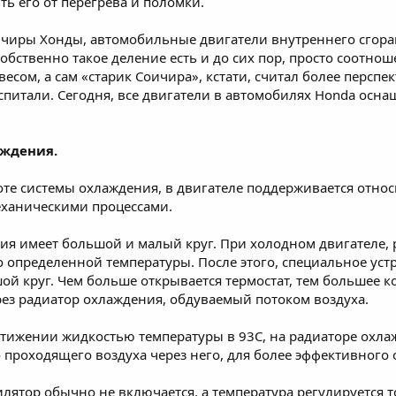
ть его от перегрева и поломки.
ичиры Хонды, автомобильные двигатели внутреннего сгора
бственно такое деление есть и до сих пор, просто соотнош
есом, а сам «старик Соичира», кстати, считал более перс
спитали. Сегодня, все двигатели в автомобилях Honda осн
аждения.
те системы охлаждения, в двигателе поддерживается относ
еханическими процессами.
ия имеет большой и малый круг. При холодном двигателе, р
 определенной температуры. После этого, специальное устр
ой круг. Чем больше открывается термостат, тем большее 
ерез радиатор охлаждения, обдуваемый потоком воздуха.
остижении жидкостью температуры в 93C, на радиаторе охл
проходящего воздуха через него, для более эффективного 
лятор обычно не включается, а температура регулируется т