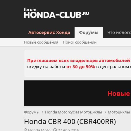
Автосервис Хонда
Форумы
Что новог
Новые сообщения
Поиск сообщений
Приглашаем всех владельцев автомобилей 
скидку на работы
от 30 до 50%
в центральном 
Новые 
Форумы
Honda Motorcycles Мотоциклы
Мотоциклы
Honda CBR 400 (CBR400RR)
А
Д
Honda Moto
27 Апр 2016