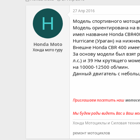
в
а
т
т
27 Апр 2016
о
а
H
Модель спортивного мотоцик
р
н
т
а
Модель ориентирована на вн
е
ч
имел название Honda CBR400
м
а
Hurricane (Ураган) на нижнем
Honda Moto
ы
л
Внешне Honda CBR 400 имеет 
а
Хонда мото гуру
За основу модели был взят 
л.с.) и 39 Нм крутящего мо
на 10000-12500 об/мин.
Данный двигатель с неболь
Приглашаем посетить наш
мотосе
Мы будем рады видеть Вас и Ваш мо
Хонда Мотоциклы и Силовая техника
ремонт мотоциклов