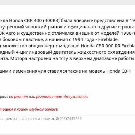
ла Honda CBR 400 (400RR) была впервые представлена в 198
утренний японский рынок и официально в другие страны н
R Aero и существенно отличался внешне от моделей 1988-1
 боковом пластике, а начиная с 1994 года - Fireblade.
множество общих черт с моделью Honda CBR 900 RR Fireblad
рядный 4-цилиндровый двигатель жидкостного охлаждения, 
мента. Мотора настроена на тягу в верхнем диапазоне рабо
шими изменениямия ставился также на модель Honda CB-1
рвис
на ремонт или регламентное обслуживание.
тоцикл в нашем клубном сервисе!
 - ремонт, запчасти и тюнинг. 8(495)7445235