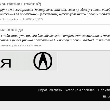
контактная группа?)
группа?) Всем привет! Постараюсь описать свою проблему, сожет воле
положения I в положение II (зажигание) можно услышать работу топливно
м:
Honda Accord (2003 - 2007)
илях хонда
FI надо замкнуть разъем для отключения опережения зажигания, а на 
становке ремня (точно подходит на 1.5 мотор и почти подходит на мотор
стема впрыска и зажигания
Обратная связь
Условия и правила
Полити
Шир