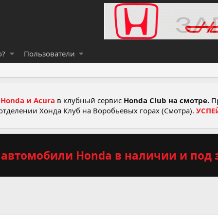
о?
Пользователи
Honda и Acura
в клубный сервис
Honda Club на смотре.
Пр
отделении Хонда Клуб на Воробьевых горах (Смотра).
УСПЕ
автомобили Honda в наличии и под з