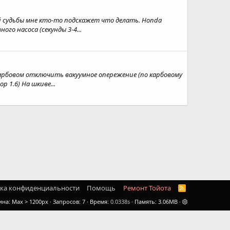
й судьбы мне кто-то подскажет что делать. Honda
го насоса (секунды 3-4...
карбовом отключить вакуумное опережение (по карбовому
 1.6) На шкиве...
ка конфиденциальности
Помощь
Ремонт Тойота
R
S
ина
Запросов
7
Время
0.0338s
Память
3.06MB
S