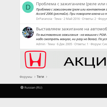
Проблема с зажиганием (реле или 
D
Проблема с зажиганием (реле или контактная 
Accord 2006 (рестайл). При повороте ключа из 
DrParanoia
Тема
2 Май 2016
Ответы: 2
Фору
Выставляем зажигание на автомоб
По выставлению зажигания - на машине с PGM 
надо смотреть мануал, ни разу не делал). По у
Admin
Тема
6 Дек 2005
Ответы: 1
Форум:
Си
Форумы
Теги
Russian (RU)