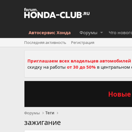
Автосервис Хонда
Форумы
Что новог
Последняя активность
Регистрация
Приглашаем всех владельцев автомобилей 
скидку на работы
от 30 до 50%
в центральном 
Новые 
Форумы
Теги
зажигание