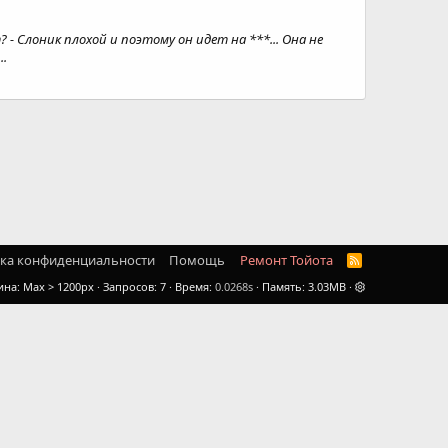
? - Слоник плохой и поэтому он идет на ***... Она не
..
ка конфиденциальности
Помощь
Ремонт Тойота
R
S
ина
Запросов
7
Время
0.0268s
Память
3.03MB
S