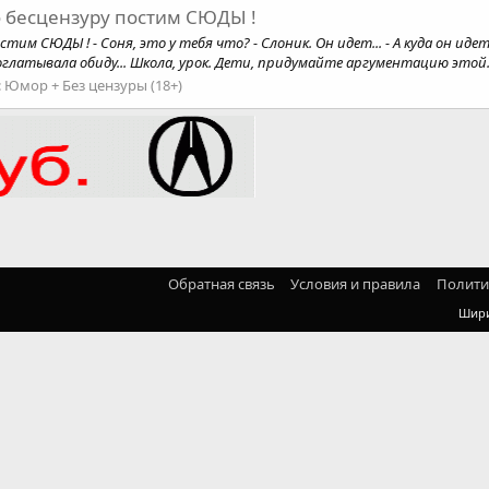
 бесцензуру постим СЮДЫ !
им СЮДЫ ! - Соня, это у тебя что? - Слоник. Он идет... - А куда он идет
глатывала обиду... Школа, урок. Дети, придумайте аргументацию этой.
:
Юмор + Без цензуры (18+)
Обратная связь
Условия и правила
Полити
Шир