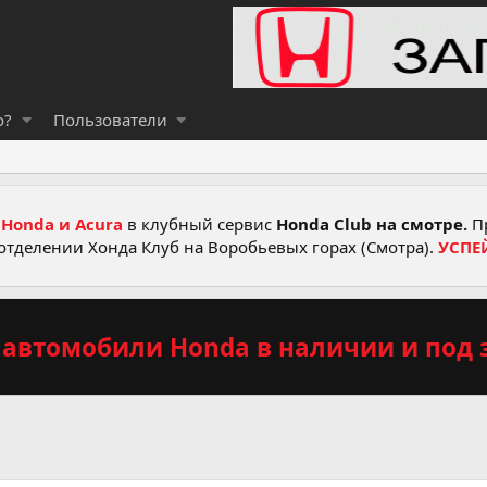
о?
Пользователи
Honda и Acura
в клубный сервис
Honda Club на смотре.
Пр
отделении Хонда Клуб на Воробьевых горах (Смотра).
УСПЕ
автомобили Honda в наличии и под з