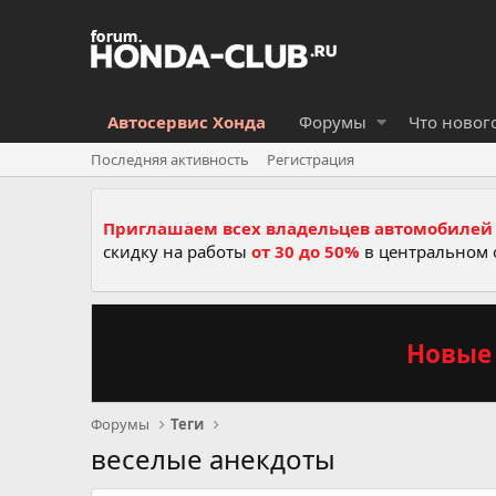
Автосервис Хонда
Форумы
Что новог
Последняя активность
Регистрация
Приглашаем всех владельцев автомобилей 
скидку на работы
от 30 до 50%
в центральном 
Новые 
Форумы
Теги
веселые анекдоты