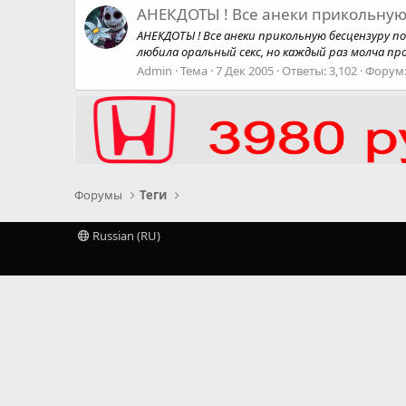
АНЕКДОТЫ ! Все анеки прикольную
АНЕКДОТЫ ! Все анеки прикольную бесцензуру пост
любила оральный секс, но каждый раз молча про
Admin
Тема
7 Дек 2005
Ответы: 3,102
Форум
Форумы
Теги
Russian (RU)