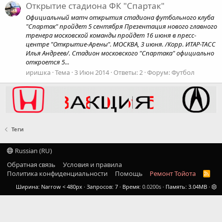
Открытие стадиона ФК "Спартак"
Официальный матч открытия стадиона футбольного клуба
"Спартак" пройдет 5 сентября Презентация нового главного
тренера московской команды пройдет 16 июня в пресс-
центре "Открытие-Арены". МОСКВА, 3 июня. /Корр. ИТАР-ТАСС
Илья Андреев/. Стадион московского "Спартака" официально
откроется 5...
иришка
Тема
3 Июн 2014
Ответы: 2
Форум:
Футбол
Теги
Russian (RU)
Обратная связь
Условия и правила
Политика конфиденциальности
Помощь
Ремонт Тойота
R
S
Ширина
Запросов
7
Время
0.0200s
Память
3.04MB
S