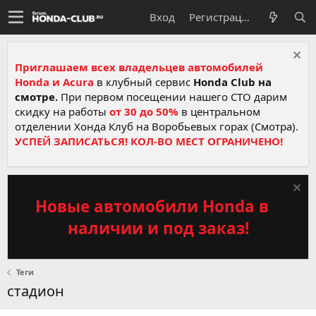
Вход
Регистрация
Приглашаем всех владельцев автомобилей
Honda и Acura
в клубный сервис
Honda Club на
смотре.
При первом посещении нашего СТО дарим
скидку на работы
от 30 до 50%
в центральном
отделении Хонда Клуб на Воробьевых горах (Смотра).
УСПЕЙ ЗАПИСАТЬСЯ! КОЛ-ВО МЕСТ ОГРАНИЧЕНО!
Новые автомобили Honda в
наличии и под заказ!
Теги
стадион