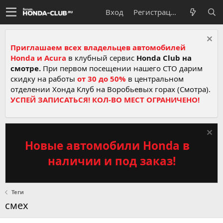
Вход
Регистрация
Приглашаем всех владельцев автомобилей
Honda и Acura
в клубный сервис
Honda Club на
смотре.
При первом посещении нашего СТО дарим
скидку на работы
от 30 до 50%
в центральном
отделении Хонда Клуб на Воробьевых горах (Смотра).
УСПЕЙ ЗАПИСАТЬСЯ! КОЛ-ВО МЕСТ ОГРАНИЧЕНО!
Новые автомобили Honda в
наличии и под заказ!
Теги
смех