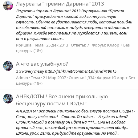
Лауреаты “премии Дарвина” 2013
Лауреаты “премии Дарвина” 2013 Виртуальная “Премия
Дарвина” присуждается каждый год за несусветную
глупость. Обычно её удостаиваются люди, которые погибли
по собственной вине каким-нибудь невероятно идиотским
образом. Иногда эта премия присуждается и живым, если
они в результате своих...
иришка
Тема
25 Дек 2013
Ответы: 7
Форум:
Юмор + Без
цензуры (18+)
А что вас улыбнуло?
:) Я начну тему http://fishki.net/comment.php?id=19015
Admin
Тема
21 Мар 2007
Ответы: 1,334
Форум:
Юмор + Без
цензуры (18+)
АНЕКДОТЫ ! Все анеки прикольную
бесцензуру постим СЮДЫ !
АНЕКДОТЫ ! Все анеки прикольную бесцензуру постим СЮДЫ ! -
Соня, это у тебя что? - Слоник. Он идет... - А куда он идет? -
Слоник плохой и поэтому он идет на ***... Она не любила
оральный секс, но каждый раз молча проглатывала обиду...
Школа, урок. Дети, придумайте аргументацию этой...